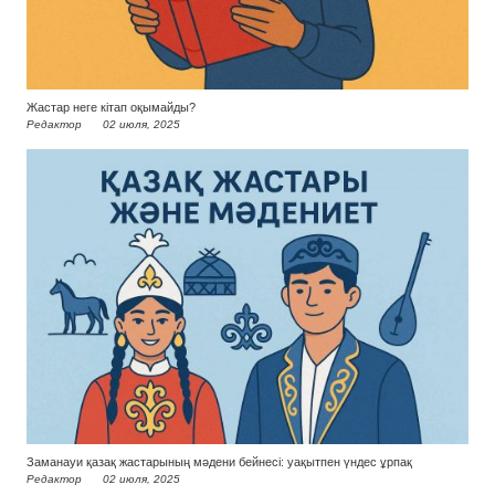
Жастар неге кітап оқымайды?
Редактор
02 июля, 2025
Заманауи қазақ жастарының мәдени бейнесі: уақытпен үндес ұрпақ
Редактор
02 июля, 2025