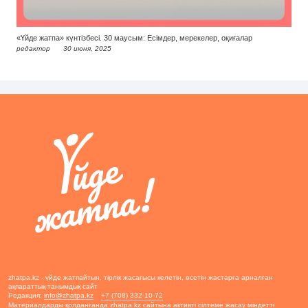
«Үйде жатпа» күнтізбесі. 30 маусым: Есімдер, мерекелер, оқиғалар
редактор
30 июня, 2025
zhatpa.kz - үйде жатпайтын, тірлік жасағысы келетін, өсетін жастарға арналған
ақпараттық-танымдық сайт
Редакция:
info@zhatpa.kz
+7 (708) 332-10-72
Материалдарды қолданғанда zhatpa.kz сайтына активті сілтеме жасау міндетті