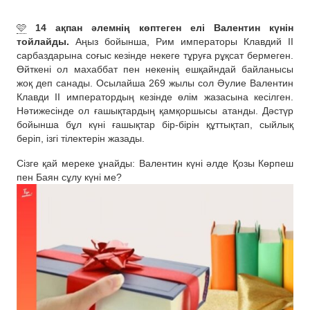
🩷
14 ақпан әлемнің көптеген елі Валентин күнін
тойлайды.
Аңыз бойынша, Рим императоры Клавдий II
сарбаздарына соғыс кезінде некеге тұруға рұқсат бермеген.
Өйткені ол махаббат пен некенің ешқайндай байланысы
жоқ деп санады. Осылайша 269 жылы сол Әулие Валентин
Клавди II императордың кезінде өлім жазасына кесілген.
Нәтижесінде ол ғашықтардың қамқоршысы атанды. Дәстүр
бойынша бұл күні ғашықтар бір-бірін құттықтап, сыйлық
беріп, ізгі тілектерін жазады.
Сізге қай мереке ұнайды: Валентин күні әлде Қозы Көрпеш
пен Баян сұлу күні ме?