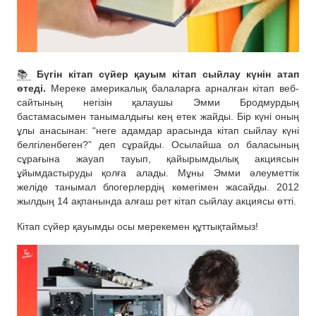
📚
Бүгін кітап сүйер қауым кітап сыйлау күнін атап
өтеді.
Мереке америкалық балаларға арналған кітап веб-
сайтының негізін қалаушы Эмми Бродмурдың
бастамасымен танымалдығы кең етек жайды. Бір күні оның
ұлы анасынан: “неге адамдар арасында кітап сыйлау күні
белгіленбеген?” деп сұрайды. Осылайша ол баласының
сұрағына жауап тауып, қайырымдылық акциясын
ұйымдастыруды қолға алады. Мұны Эмми әлеуметтік
желіде танымал блогерлердің көмегімен жасайды. 2012
жылдың 14 ақпанында алғаш рет кітап сыйлау акциясы өтті.
Кітап сүйер қауымды осы мерекемен құттықтаймыз!