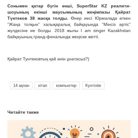
Сонымен қатар бүгін әнші, SuperStar KZ реалити-
шоуының екінші маусымының жеңімпазы Қайрат
Түнтеков 38 жасқа толды.
Өнер иесі Юрмалада өткен
“Жаңа толқын” халықаралық байқауында “Мінсіз әртіс”
жүлдесіне ие болды. 2018 жылы I am singer Kazakhstan
байқауының гранд-финалында жеңіске жетті.
Қайрат Тунтековтың қай әнін ұнатасыз?)
14 ақпан
кітап
компьютер
Күнтізбе
Читайте также