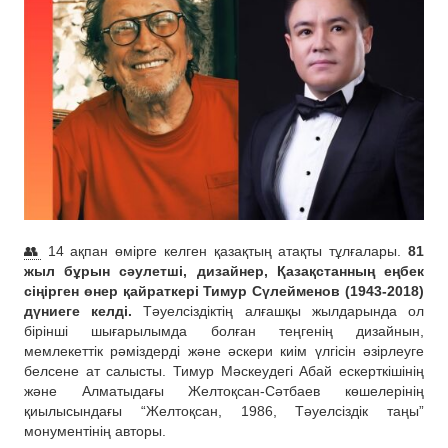
👥
14 ақпан өмірге келген қазақтың атақты тұлғалары.
81
жыл бұрын сәулетші, дизайнер, Қазақстанның еңбек
сіңірген өнер қайраткері Тимур Сүлейменов (1943-2018)
дүниеге келді.
Тәуелсіздіктің алғашқы жылдарында ол
бірінші шығарылымда болған теңгенің дизайнын,
мемлекеттік рәміздерді және әскери киім үлгісін әзірлеуге
белсене ат салысты. Тимур Мәскеудегі Абай ескерткішінің
және Алматыдағы Желтоқсан-Сәтбаев көшелерінің
қиылысындағы “Желтоқсан, 1986, Тәуелсіздік таңы”
монументінің авторы.