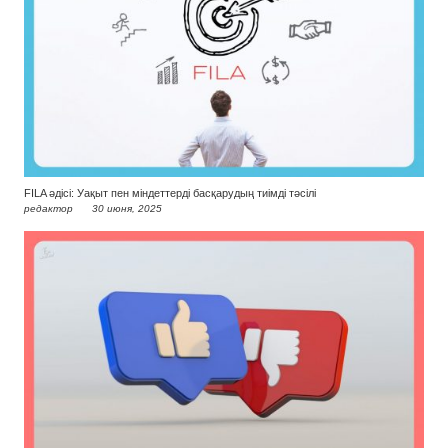
FILA әдісі: Уақыт пен міндеттерді басқарудың тиімді тәсілі
редактор
30 июня, 2025