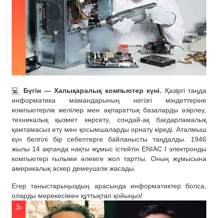
💻
Бүгін — Халықаралық компьютер күні.
Қазіргі таңда
информатика мамандарының негізгі міндеттеріне
компьютерлік желілер мен ақпараттық базаларды әзірлеу,
техникалық қызмет көрсету, сондай-ақ бағдарламалық
қамтамасыз ету мен қосымшаларды орнату кіреді. Аталмыш
күн белгілі бір себептерге байланысты таңдалды. 1946
жылы 14 ақпанда нақты жұмыс істейтін ENIAC I электронды
компьютері ғылыми әлемге жол тартты. Оның жұмысына
америкалық әскер демеушілік жасады.
Егер таныстарыңыздың арасында информатиктер болса,
оларды мерекесімен құттықтап қойыңыз!