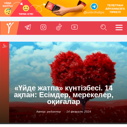
«Үйде жатпа» күнтізбесі. 14
ақпан: Есімдер, мерекелер,
оқиғалар
Автор: редактор
14 февраля, 2024