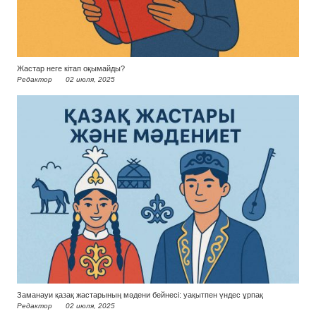
Жастар неге кітап оқымайды?
Редактор
02 июля, 2025
Заманауи қазақ жастарының мәдени бейнесі: уақытпен үндес ұрпақ
Редактор
02 июля, 2025