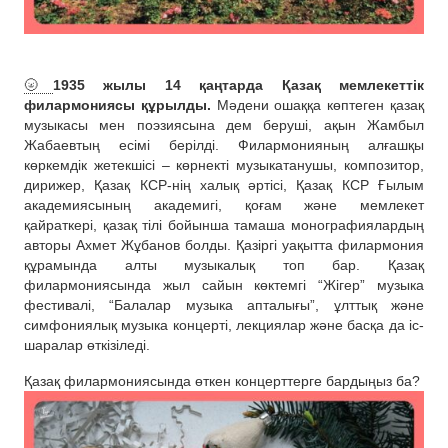
🌝
1935 жылы 14 қаңтарда Қазақ мемлекеттік
филармониясы құрылды.
Мәдени ошаққа көптеген қазақ
музыкасы мен поэзиясына дем беруші, ақын Жамбыл
Жабаевтың есімі берілді. Филармонияның алғашқы
көркемдік жетекшісі – көрнекті музыкатанушы, композитор,
дирижер, Қазақ КСР-нің халық әртісі, Қазақ КСР Ғылым
академиясының академигі, қоғам және мемлекет
қайраткері, қазақ тілі бойынша тамаша монографиялардың
авторы Ахмет Жұбанов болды. Қазіргі уақытта филармония
құрамында алты музыкалық топ бар. Қазақ
филармониясында жыл сайын көктемгі “Жігер” музыка
фестивалі, “Балалар музыка апталығы”, ұлттық және
симфониялық музыка концерті, лекциялар және басқа да іс-
шаралар өткізіледі.
Қазақ филармониясында өткен концерттерге бардыңыз ба?