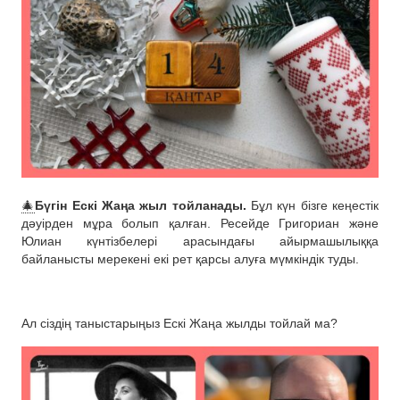
🎄
Бүгін Ескі Жаңа жыл тойланады.
Бұл күн бізге кеңестік
дәуірден мұра болып қалған. Ресейде Григориан және
Юлиан күнтізбелері арасындағы айырмашылыққа
байланысты мерекені екі рет қарсы алуға мүмкіндік туды.
Ал сіздің таныстарыңыз Ескі Жаңа жылды тойлай ма?