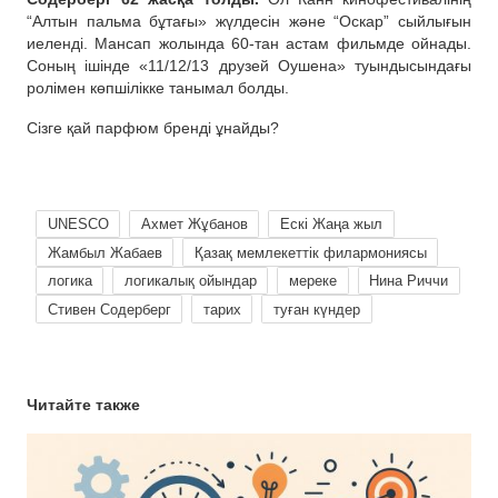
“Алтын пальма бұтағы» жүлдесін және “Оскар” сыйлығын
иеленді. Мансап жолында 60-тан астам фильмде ойнады.
Соның ішінде «11/12/13 друзей Оушена» туындысындағы
ролімен көпшілікке танымал болды.
Сізге қай парфюм бренді ұнайды?
UNESCO
Ахмет Жұбанов
Ескі Жаңа жыл
Жамбыл Жабаев
Қазақ мемлекеттік филармониясы
логика
логикалық ойындар
мереке
Нина Риччи
Стивен Содерберг
тарих
туған күндер
Читайте также