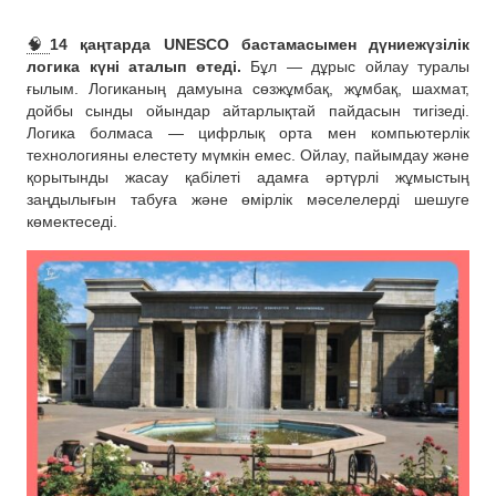
🧠
14 қаңтарда UNESCO бастамасымен дүниежүзілік
логика күні аталып өтеді.
Бұл — дұрыс ойлау туралы
ғылым. Логиканың дамуына сөзжұмбақ, жұмбақ, шахмат,
дойбы сынды ойындар айтарлықтай пайдасын тигізеді.
Логика болмаса — цифрлық орта мен компьютерлік
технологияны елестету мүмкін емес. Ойлау, пайымдау және
қорытынды жасау қабілеті адамға әртүрлі жұмыстың
заңдылығын табуға және өмірлік мәселелерді шешуге
көмектеседі.