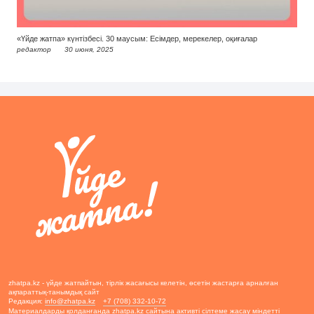
«Үйде жатпа» күнтізбесі. 30 маусым: Есімдер, мерекелер, оқиғалар
редактор
30 июня, 2025
zhatpa.kz - үйде жатпайтын, тірлік жасағысы келетін, өсетін жастарға арналған
ақпараттық-танымдық сайт
Редакция:
info@zhatpa.kz
+7 (708) 332-10-72
Материалдарды қолданғанда zhatpa.kz сайтына активті сілтеме жасау міндетті