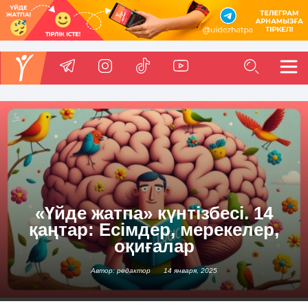
«Үйде жатпа» күнтізбесі. 14
қаңтар: Есімдер, мерекелер,
оқиғалар
Автор: редактор
14 января, 2025