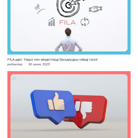
FILA әдісі: Уақыт пен міндеттерді басқарудың тиімді тәсілі
редактор
30 июня, 2025