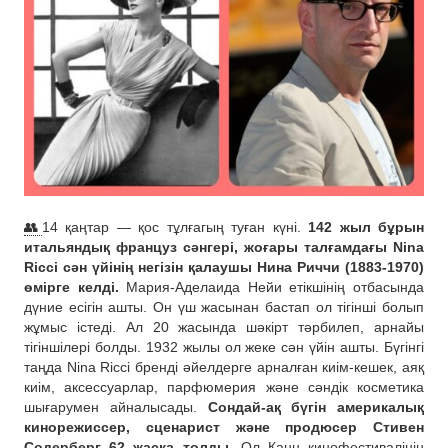
👥
14 қаңтар — қос тұлғагың туған күні.
142 жыл бұрын
итальяндық француз сәнгері, жоғары талғамдағы Nina
Ricci сән үйінің негізін қалаушы Нина Риччи (1883-1970)
өмірге келді.
Мария-Аделаида Нейи етікшінің отбасында
дүние есігін ашты. Он үш жасынан бастап ол тігінші болып
жұмыс істеді. Ал 20 жасында шәкірт тәрбилеп, арнайы
тігіншілері болды. 1932 жылы ол жеке сән үйін ашты. Бүгінгі
таңда Nina Ricci бренді әйелдерге арналған киім-кешек, аяқ
киім, аксессуарлар, парфюмерия және сәндік косметика
шығарумен айналысады.
Сондай-ақ бүгін америкалық
кинорежиссер, сценарист және продюсер Стивен
Содерберг 62 жасқа толды.
Ол Канн кинофестивалінің