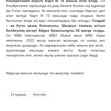
Ұлыбритания королі Карл III 76 жасын атап өтеді.
Ол
Ұлыбритания тарихында ең ұзақ билікте болған тақ мұрагері
әрі Уэльс ханзадасы. Ал көпшілік оны «ханзада Чарльз» деп
атап келеді. Карл III 73 жасында таққа отырып, билігі
басталған кезде ең қарт патшалардың бірі атанды.
Сондай
– ақ бүгін қазақ боксшысы, Шыңғыс ханның алтын
белбеуінің иегері Айдос Ермосынұлы 33 жасқа толды.
Ол WBA International, WBO Global және WBC Asian
чемпионы. 2022 жылы мансап жолында ол алғаш рет
жеңіліске ұшырады. Ал жарақатынан кейін миына қан кетіп,
ауруханада жасанды комаға жатты. Қазір спортшы
тексерістен өтіп, келесі жылы рингке оралуға уәде берді.
Айдосқа мансап жолында тек жеңістер тілейміз!
14 қараша
Күнтізбе