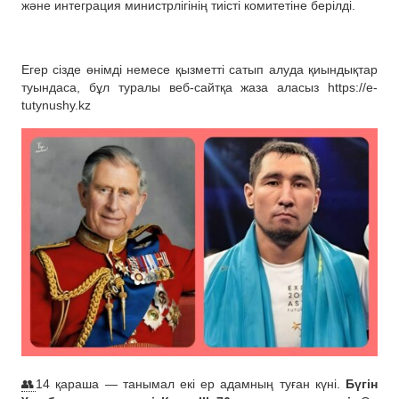
және интеграция министрлігінің тиісті комитетіне берілді.
Егер сізде өнімді немесе қызметті сатып алуда қиындықтар
туындаса, бұл туралы веб-сайтқа жаза аласыз https://e-
tutynushy.kz
👥
14 қараша — танымал екі ер адамның туған күні.
Бүгін