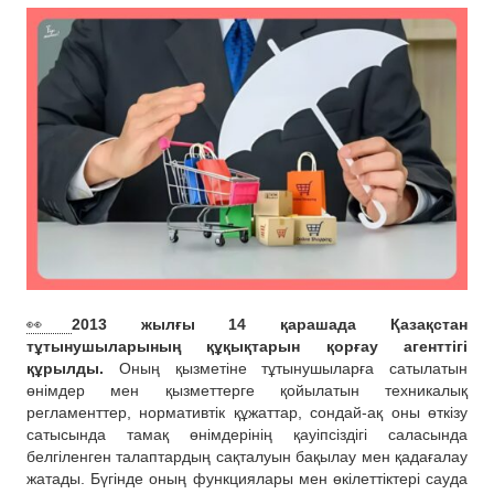
👀
2013 жылғы 14 қарашада Қазақстан
тұтынушыларының құқықтарын қорғау агенттігі
құрылды.
Оның қызметіне тұтынушыларға сатылатын
өнімдер мен қызметтерге қойылатын техникалық
регламенттер, нормативтік құжаттар, сондай-ақ оны өткізу
сатысында тамақ өнімдерінің қауіпсіздігі саласында
белгіленген талаптардың сақталуын бақылау мен қадағалау
жатады. Бүгінде оның функциялары мен өкілеттіктері сауда