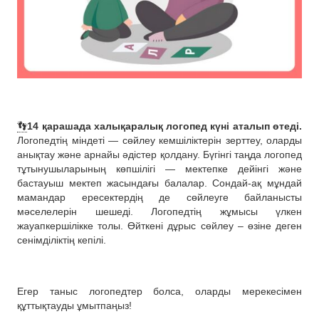
👣
14 қарашада халықаралық логопед күні аталып өтеді.
Логопедтің міндеті — сөйлеу кемшіліктерін зерттеу, оларды
анықтау және арнайы әдістер қолдану. Бүгінгі таңда логопед
тұтынушыларының көпшілігі — мектепке дейінгі және
бастауыш мектеп жасындағы балалар. Сондай-ақ мұндай
мамандар ересектердің де сөйлеуге байланысты
мәселелерін шешеді. Логопедтің жұмысы үлкен
жауапкершілікке толы. Өйткені дұрыс сөйлеу – өзіне деген
сенімділіктің кепілі.
Егер таныс логопедтер болса, оларды мерекесімен
құттықтауды ұмытпаңыз!