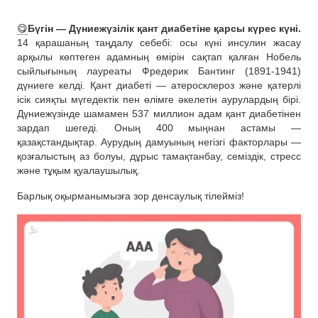
😋
Бүгін — Дүниежүзілік қант диабетіне қарсы күрес күні.
14 қарашаның таңдалу себебі: осы күні инсулин жасау
арқылы көптеген адамның өмірін сақтап қалған Нобель
сыйлығының лауреаты Фредерик Бантинг (1891-1941)
дүниеге келді. Қант диабеті — атеросклероз және қатерлі
ісік сияқты мүгедектік пен өлімге әкелетін аурулардың бірі.
Дүниежүзінде шамамен 537 миллион адам қант диабетінен
зардап шегеді. Оның 400 мыңнан астамы —
қазақстандықтар. Аурудың дамуының негізгі факторлары —
қозғалыстың аз болуы, дұрыс тамақтанбау, семіздік, стресс
және тұқым қуалаушылық.
Барлық оқырманымызға зор денсаулық тілейміз!