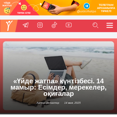
«Үйде жатпа» күнтізбесі. 14
мамыр: Есімдер, мерекелер,
оқиғалар
Автор: редактор
14 мая, 2025