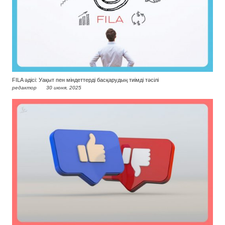
FILA әдісі: Уақыт пен міндеттерді басқарудың тиімді тәсілі
редактор
30 июня, 2025