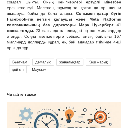
сомдап шықты. Оның кейіпкерлері әртүрлі мінезбен
ерекшеленеді. Мәселен, жұмсақ та, қатал да әрі шешім
шығаруға бейім де бола алады.
Сонымен қатар бүгін
Facebook-тің негізін қалаушы және Meta Platforms
компаниясының бас директоры Марк Цукерберг 41
жасқа толды.
23 жасында ол әлемдегі ең жас миллиардер
атанды. Соңғы мәліметтерге сәйкес, оның байлығы 167
миллиард долларды құрап, ең бай адамдар тізімінде 4-ші
орында тұр.
Вьетнам
демалыс
жаңалықтар
Кеш жарық
қой еті
Маусым
Читайте также