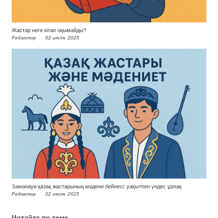
Жастар неге кітап оқымайды?
Редактор
02 июля, 2025
Заманауи қазақ жастарының мәдени бейнесі: уақытпен үндес ұрпақ
Редактор
02 июля, 2025
Читайте по теме