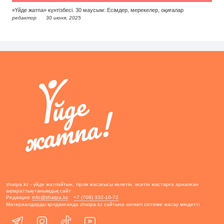
«Үйде жатпа» күнтізбесі. 30 маусым: Есімдер, мерекелер, оқиғалар
редактор
30 июня, 2025
zhatpa.kz - үйде жатпайтын, тірлік жасағысы келетін, өсетін жастарға арналған
ақпараттық-танымдық сайт
Редакция:
info@zhatpa.kz
+7 (708) 332-10-72
Материалдарды қолданғанда zhatpa.kz сайтына активті сілтеме жасау міндетті