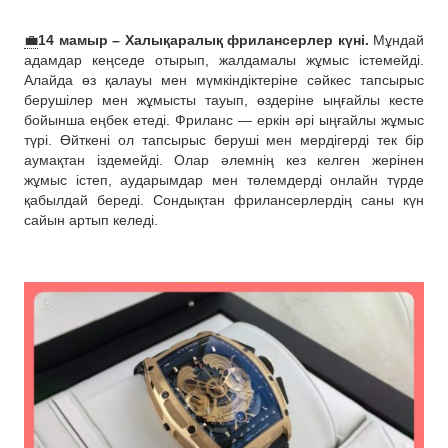
💼
14 мамыр – Халықаралық фрилансерлер күні.
Мұндай
адамдар кеңседе отырып, жалдамалы жұмыс істемейді.
Алайда өз қалауы мен мүмкіндіктеріне сәйкес тапсырыс
берушілер мен жұмысты тауып, өздеріне ыңғайлы кесте
бойынша еңбек етеді. Фриланс — еркін әрі ыңғайлы жұмыс
түрі. Өйткені ол тапсырыс беруші мен мердігерді тек бір
аумақтан іздемейді. Олар әлемнің кез келген жерінен
жұмыс істеп, аударымдар мен төлемдерді онлайн түрде
қабылдай береді. Сондықтан фрилансерлердің саны күн
сайын артып келеді.