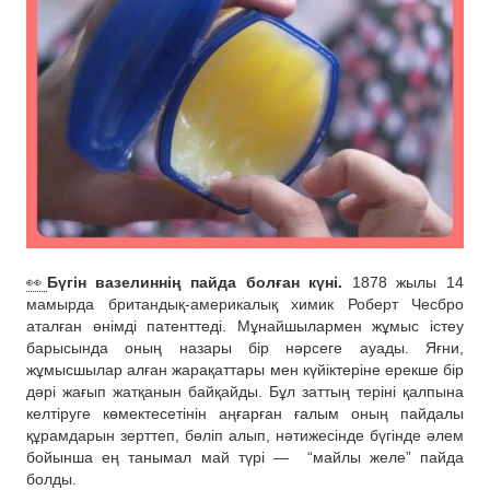
👀
Бүгін вазелиннің пайда болған күні.
1878 жылы 14
мамырда британдық-америкалық химик Роберт Чесбро
аталған өнімді патенттеді. Мұнайшылармен жұмыс істеу
барысында оның назары бір нәрсеге ауады. Яғни,
жұмысшылар алған жарақаттары мен күйіктеріне ерекше бір
дәрі жағып жатқанын байқайды. Бұл заттың теріні қалпына
келтіруге көмектесетінін аңғарған ғалым оның пайдалы
құрамдарын зерттеп, бөліп алып, нәтижесінде бүгінде әлем
бойынша ең танымал май түрі —
“майлы желе” пайда
болды.