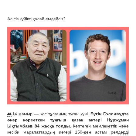
Ал сіз күйікті қалай емдейсіз?
👥
14 мамыр — қос тұлғаның туған күні.
Бүгін Голливудта
өнер көрсеткен тұңғыш қазақ актері Нұржұман
Ықтымбаев 84 жасқа толды.
Көптеген мемлекеттік және
кәсіби марапаттардың иегері 150-ден астам рөлдерді