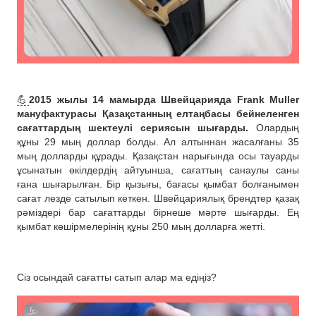
💪
2015 жылы 14 мамырда Швейцарияда Frank Muller
мануфактурасы Қазақстанның елтаңбасы бейнеленген
сағаттардың шектеулі сериясын шығарды.
Олардың
құны 29 мың доллар болды. Ал алтыннан жасалғаны 35
мың долларды құрады. Қазақстан нарығында осы тауарды
ұсынатын өкілдердің айтуынша, сағаттың санаулы саны
ғана шығарылған. Бір қызығы, бағасы қымбат болғанымен
сағат лезде сатылып кеткен. Швейцариялық брендтер қазақ
рәміздері бар сағаттарды бірнеше мәрте шығарды. Ең
қымбат көшірмелерінің құны 250 мың долларға жетті.
Сіз осындай сағатты сатып алар ма едіңіз?