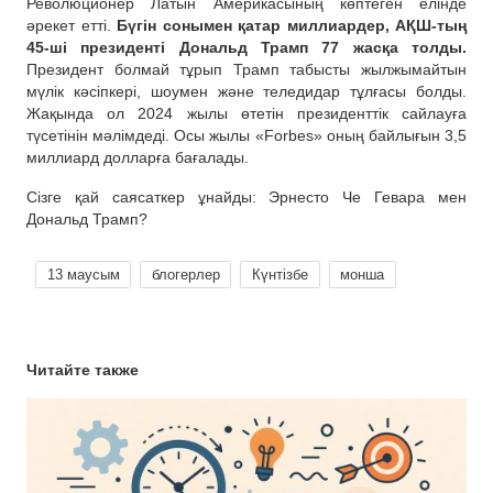
Революционер Латын Америкасының көптеген елінде
әрекет етті.
Бүгін сонымен қатар миллиардер, АҚШ-тың
45-ші президенті Дональд Трамп 77 жасқа толды.
Президент болмай тұрып Трамп табысты жылжымайтын
мүлік кәсіпкері, шоумен және теледидар тұлғасы болды.
Жақында ол 2024 жылы өтетін президенттік сайлауға
түсетінін мәлімдеді. Осы жылы «Forbes» оның байлығын 3,5
миллиард долларға бағалады.
Сізге қай саясаткер ұнайды: Эрнесто Че Гевара мен
Дональд Трамп?
13 маусым
блогерлер
Күнтізбе
монша
Читайте также