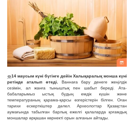
🧽
14 маусым күні бүгінге дейін Халықаралық монша күні
ретінде аталып өтеді.
Ваннаға бару денеге жеңілдік
сезімін, ал жанға тыныштық пен шабыт береді. Ата-
бабаларымыз ыстық будың емдік күшін және
температураның қарама-қарсы өзгерістерін білген. Оған
тарихи ескерткіштер дәлел. Археологтар Қазақстан
аумағында табылған барлық ежелгі қалаларда қоғамдық
моншалар әрқашан көрнекті орын алғанын айтады.