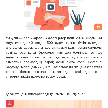
📲
Бүгін — Халықаралық блогерлер күні.
2004 жылдың 14
маусымында 40 елден 500 адам бірігіп, бүкіл әлемдегі
блогерлер арасындағы достық қарым-қатынастың символы
ретінде осы күнді блогерлер күні деп белгіледі. Бүгінде
көпшілік жеке блогы бар әрі қызықты ақпараттар бөлісіп
отыратын адамардың парақшасын оқуға әуес. Белсенді
қолданушылар дамуыңызға көмектесетін жаңа ақпараттар
беріп, болып жатқан оқиғалардан хабардар етіп,
интелліктіңіздің дамуына көмектеседі.
Қазақстандық блогерлердің қайсысын жиі оқисыз?