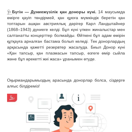
🩺
Бүгін — Дүниежүзілік қан доноры күні.
14 маусымда
өмірге қауіп төндірмей, қан құюға мүмкіндік беретін қан
топтарын ашқан австриялық дәрігер Карл Ландштайнер
(1868–1943) дүниеге келді. Бұл күні үлкен жиналыстар мен
салтанатты концерттер болмайды. Өйткені бұл адам өмірін
құтқауға арналған бастама болып келеді. Тек донорлардың
арқасында қажетті резервтер жасалуда. Биыл Донор күні
«Қан тапсыр, қан плазмасын тапсыр, өзгеге өмір сыйла
және бұл әрекетті жиі жаса» ұранымен өтуде.
Оқырмандарымыздың арасында донорлар болса, сіздерге
алғыс білдіреміз!