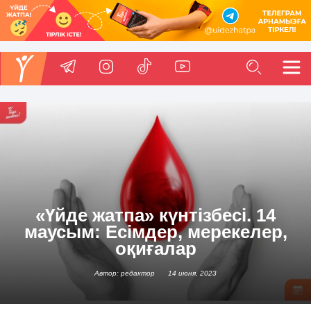
«Үйде жатпа» күнтізбесі. 14
маусым: Есімдер, мерекелер,
оқиғалар
Автор: редактор
14 июня, 2023