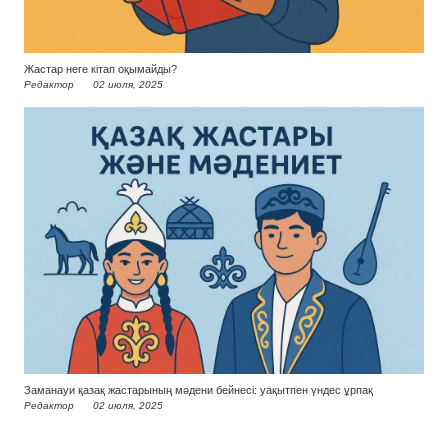
Жастар неге кітап оқымайды?
Редактор
02 июля, 2025
Заманауи қазақ жастарының мәдени бейнесі: уақытпен үндес ұрпақ
Редактор
02 июля, 2025