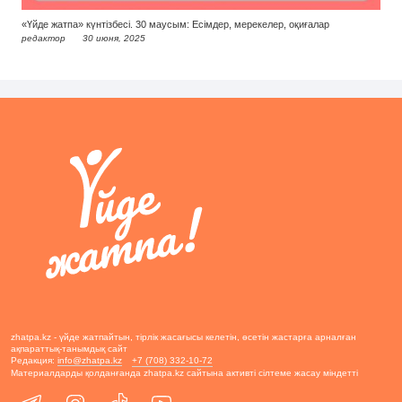
«Үйде жатпа» күнтізбесі. 30 маусым: Есімдер, мерекелер, оқиғалар
редактор
30 июня, 2025
zhatpa.kz - үйде жатпайтын, тірлік жасағысы келетін, өсетін жастарға арналған
ақпараттық-танымдық сайт
Редакция:
info@zhatpa.kz
+7 (708) 332-10-72
Материалдарды қолданғанда zhatpa.kz сайтына активті сілтеме жасау міндетті