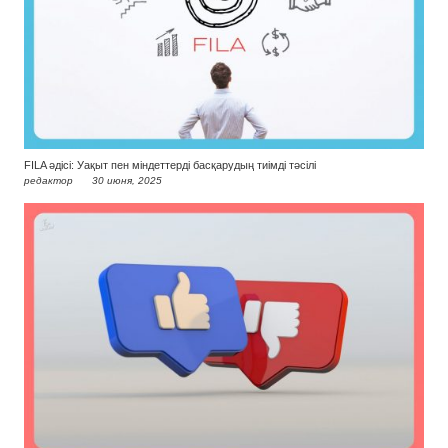
FILA әдісі: Уақыт пен міндеттерді басқарудың тиімді тәсілі
редактор
30 июня, 2025