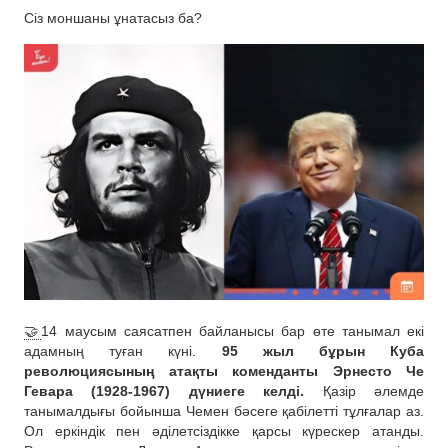
Сіз моншаны ұнатасыз ба?
🤝
14 маусым саясатпен байланысы бар өте танымал екі
адамның туған күні.
95 жыл бұрын Куба
революциясының атақты коменданты Эрнесто Че
Гевара (1928-1967) дүниеге келді.
Қазір әлемде
танымалдығы бойынша Чемен бәсеге қабілетті тұлғалар аз.
Ол еркіндік пен әділетсіздікке қарсы күрескер атанды.