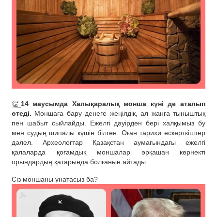
👏
14 маусымда Халықаралық монша күні де аталып
өтеді.
Моншаға бару денеге жеңілдік, ал жанға тыныштық
пен шабыт сыйлайды. Ежелгі дәуірден бері халқымыз бу
мен судың шипалы күшін білген. Оған тарихи ескерткіштер
дәлел. Археологтар Қазақстан аумағындағы ежелгі
қалаларда қоғамдық моншалар әрқашан көрнекті
орындардың қатарында болғанын айтады.
Сіз моншаны ұнатасыз ба?