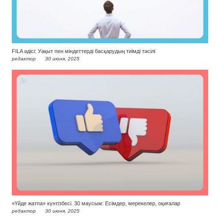
FILA әдісі: Уақыт пен міндеттерді басқарудың тиімді тәсілі
редактор
30 июня, 2025
«Үйде жатпа» күнтізбесі. 30 маусым: Есімдер, мерекелер, оқиғалар
редактор
30 июня, 2025