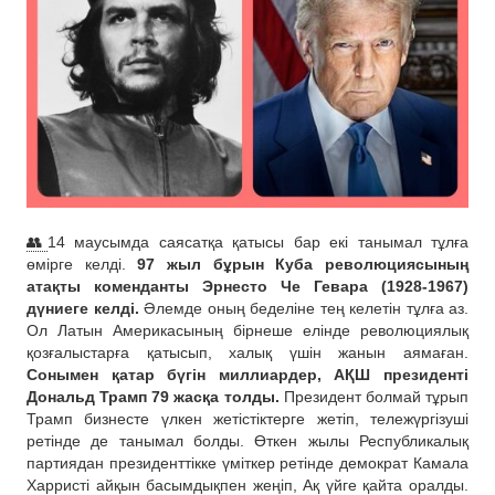
👥
14 маусымда саясатқа қатысы бар екі танымал тұлға
өмірге келді.
97 жыл бұрын Куба революциясының
атақты коменданты Эрнесто Че Гевара (1928-1967)
дүниеге келді.
Әлемде оның беделіне тең келетін тұлға аз.
Ол Латын Америкасының бірнеше елінде революциялық
қозғалыстарға қатысып, халық үшін жанын аямаған.
Сонымен қатар бүгін миллиардер, АҚШ президенті
Дональд Трамп 79 жасқа толды.
Президент болмай тұрып
Трамп бизнесте үлкен жетістіктерге жетіп, тележүргізуші
ретінде де танымал болды. Өткен жылы Республикалық
партиядан президенттікке үміткер ретінде демократ Камала
Харристі айқын басымдықпен жеңіп, Ақ үйге қайта оралды.