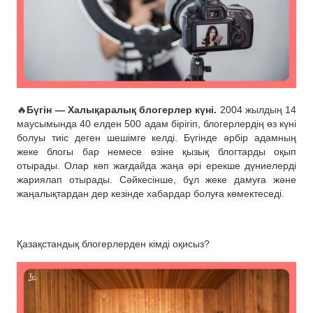
🔥
Бүгін — Халықаралық блогерлер күні.
2004 жылдың 14
маусымында 40 елден 500 адам бірігіп, блогерлердің өз күні
болуы тиіс деген шешімге келді. Бүгінде әрбір адамның
жеке блогы бар немесе өзіне қызық блогтарды оқып
отырады. Олар көп жағдайда жаңа әрі ерекше дүниелерді
жариялап отырады. Сәйкесінше, бұл жеке дамуға және
жаңалықтардан дер кезінде хабардар болуға көмектеседі.
Қазақстандық блогерлерден кімді оқисыз?