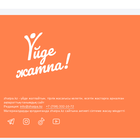
zhatpa.kz - үйде жатпайтын, тірлік жасағысы келетін, өсетін жастарға арналған
ақпараттық-танымдық сайт
Редакция:
info@zhatpa.kz
+7 (708) 332-10-72
Материалдарды қолданғанда zhatpa.kz сайтына активті сілтеме жасау міндетті