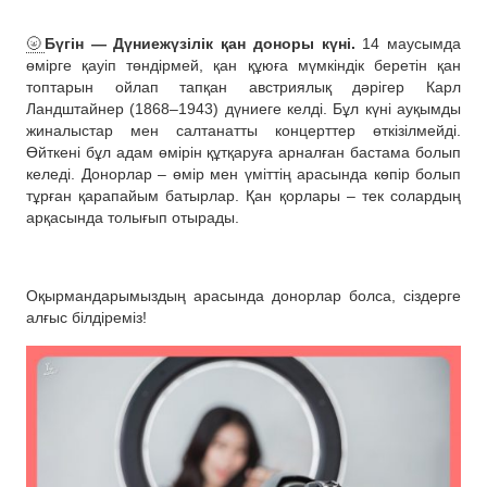
🌝
Бүгін — Дүниежүзілік қан доноры күні.
14 маусымда
өмірге қауіп төндірмей, қан құюға мүмкіндік беретін қан
топтарын ойлап тапқан австриялық дәрігер Карл
Ландштайнер (1868–1943) дүниеге келді. Бұл күні ауқымды
жиналыстар мен салтанатты концерттер өткізілмейді.
Өйткені бұл адам өмірін құтқаруға арналған бастама болып
келеді. Донорлар – өмір мен үміттің арасында көпір болып
тұрған қарапайым батырлар. Қан қорлары – тек солардың
арқасында толығып отырады.
Оқырмандарымыздың арасында донорлар болса, сіздерге
алғыс білдіреміз!