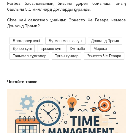
Forbes басылымының биылғы дерегі бойынша, оның
байлығы 5,1 миллиард долларды құрайды.
Сізге қай саясаткер ұнайды: Эрнесто Че Гевара немесе
Дональд Трамп?
Блогерлер күні
Бу мен монша күні
Дональд Трамп
Донор күні
Ерекше күн
Күнтізбе
Мереке
Танымал тұлғалар
Туған күндер
Эрнесто Че Гевара
Читайте также