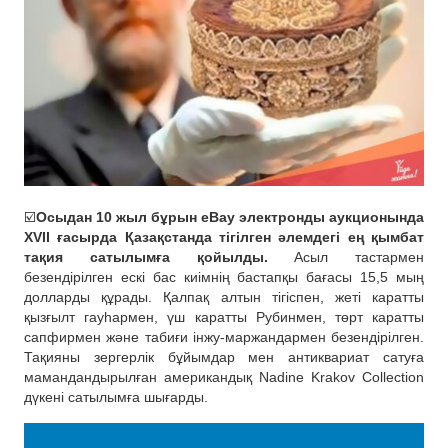
☑️
Осыдан 10 жыл бұрын eBay электронды аукционында
XVII ғасырда Қазақстанда тігілген әлемдегі ең қымбат
тақия сатылымға қойылды.
Асыл тастармен
безендірілген ескі бас киімнің бастапқы бағасы 15,5 мың
долларды құрады. Қалпақ алтын тігіспен, жеті каратты
қызғылт гауһармен, үш каратты Рубинмен, төрт каратты
сапфирмен және табиғи інжу-маржандармен безендірілген.
Тақияны зергерлік бұйымдар мен антиквариат сатуға
мамандандырылған американдық Nadine Krakov Collection
дүкені сатылымға шығарды.