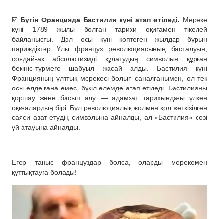
☑️
Бүгін Францияда Бастилия күні атап өтіледі.
Мереке
күні 1789 жылы болған тарихи оқиғамен тікелей
байланысты. Дәл осы күні көптеген жылдар бұрын
париждіктер Ұлы француз революциясының басталуын,
сондай-ақ абсолютизмді құлатудың символын құрған
бекініс-түрмеге шабуыл жасай алды. Бастилия күні
Францияның ұлттық мерекесі болып саналғанымен, ол тек
осы елде ғана емес, бүкіл әлемде атап өтіледі. Бастилияны
қоршау және басып алу — адамзат тарихындағы үлкен
оқиғалардың бірі. Бұл революциялық жолмен қол жеткізілген
саяси азат етудің символына айналды, ал «Бастилия» сөзі
үй атауына айналды.
Егер таныс француздар болса, оларды мерекемен
құттықтауға болады!