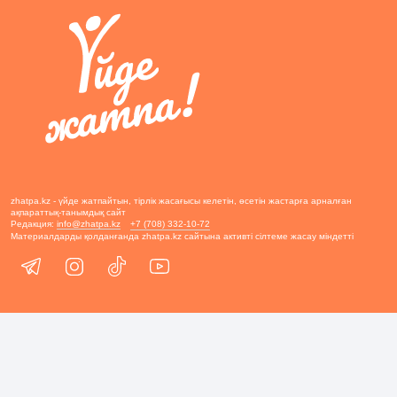
zhatpa.kz - үйде жатпайтын, тірлік жасағысы келетін, өсетін жастарға арналған
ақпараттық-танымдық сайт
Редакция:
info@zhatpa.kz
+7 (708) 332-10-72
Материалдарды қолданғанда zhatpa.kz сайтына активті сілтеме жасау міндетті