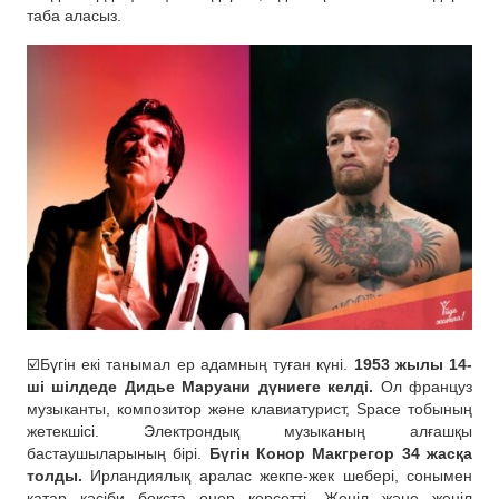
таба аласыз.
☑️Бүгін екі танымал ер адамның туған күні.
1953 жылы 14-
ші шілдеде Дидье Маруани дүниеге келді.
Ол француз
музыканты, композитор және клавиатурист, Space тобының
жетекшісі. Электрондық музыканың алғашқы
бастаушыларының бірі.
Бүгін Конор Макгрегор 34 жасқа
толды.
Ирландиялық аралас жекпе-жек шебері, сонымен
қатар кәсіби бокста өнер көрсетті. Жеңіл және жеңіл