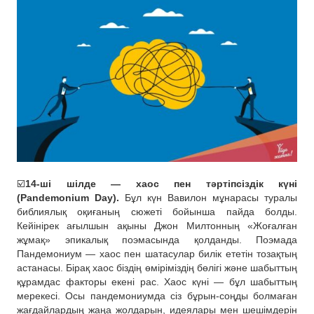
☑️
14-ші шілде — хаос пен тәртіпсіздік күні
(Pandemonium Day).
Бұл күн Вавилон мұнарасы туралы
библиялық оқиғаның сюжеті бойынша пайда болды.
Кейінірек ағылшын ақыны Джон Милтонның «Жоғалған
жұмақ» эпикалық поэмасында қолданды. Поэмада
Пандемониум — хаос пен шатасулар билік ететін тозақтың
астанасы. Бірақ хаос біздің өміріміздің бөлігі және шабыттың
құрамдас факторы екені рас. Хаос күні — бұл шабыттың
мерекесі. Осы пандемониумда сіз бұрын-соңды болмаған
жағдайлардың жаңа жолдарын, идеялары мен шешімдерін