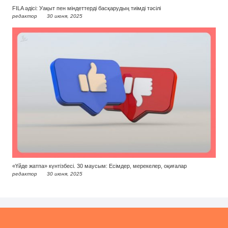
FILA әдісі: Уақыт пен міндеттерді басқарудың тиімді тәсілі
редактор
30 июня, 2025
«Үйде жатпа» күнтізбесі. 30 маусым: Есімдер, мерекелер, оқиғалар
редактор
30 июня, 2025