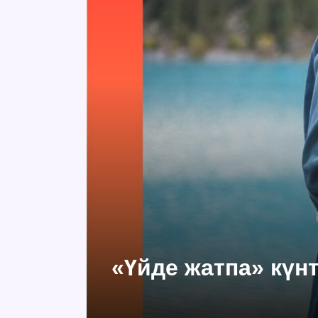
«Үйде жатпа» күнт