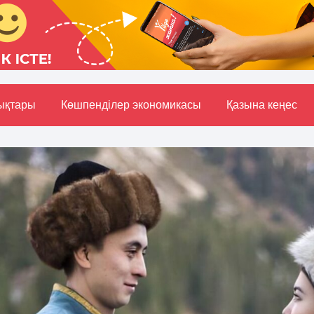
ықтары
Көшпенділер экономикасы
Қазына кеңес