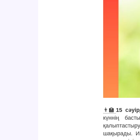
👨‍🏫
15 сәуі
күннің баст
қалыптастыру
шақырады. Иә