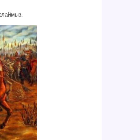
арлаймыз.