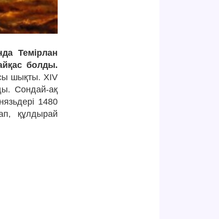
нда Темірлан
айқас болды.
сы шықты. ХІV
ды. Сондай-ақ
нязьдері 1480
ап, құлдырай