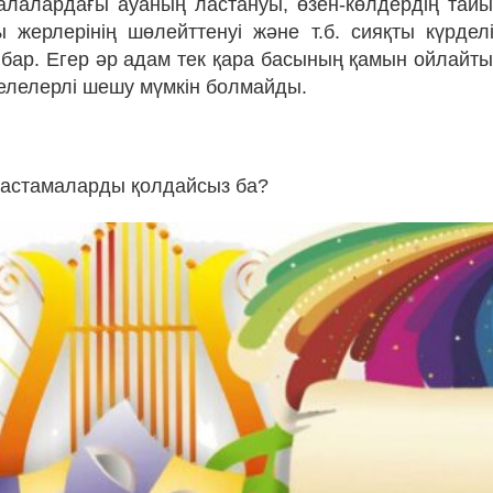
 қалалардағы ауаның ластануы, өзен-көлдердің тай
жерлерінің шөлейттенуі және т.б. сияқты күрдел
бар. Егер әр адам тек қара басының қамын ойлайты
лелерлі шешу мүмкін болмайды.
бастамаларды қолдайсыз ба?