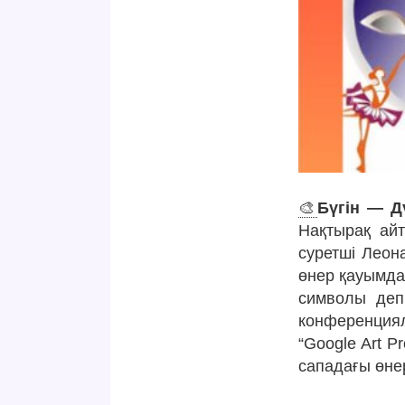
🎨
Бүгін — Дү
Нақтырақ айт
суретші Леон
өнер қауымдас
символы деп
конференциял
“Google Art 
сападағы өне