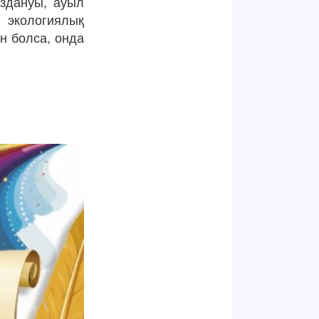
ыздануы, ауыл
і экологиялық
н болса, онда