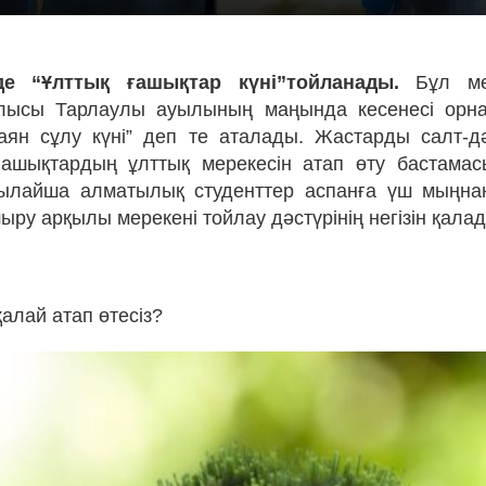
де “Ұлттық ғашықтар күні”тойланады.
Бұл ме
блысы Тарлаулы ауылының маңында кесенесі орна
ян сұлу күні” деп те аталады. Жастарды салт-дә
ғашықтардың ұлттық мерекесін атап өту бастама
сылайша алматылық студенттер аспанға үш мыңна
ру арқылы мерекені тойлау дәстүрінің негізін қала
қалай атап өтесіз?