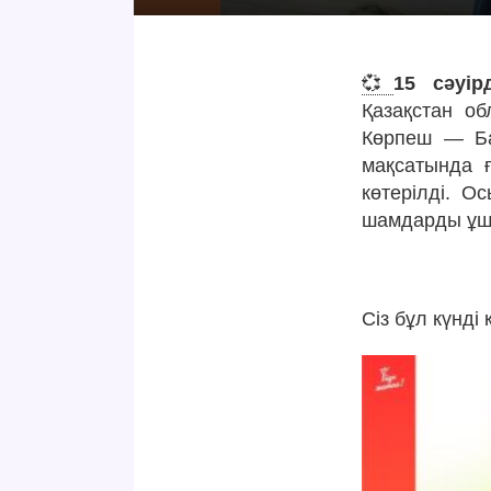
💞
15 сәуір
Қазақстан о
Көрпеш — Ба
мақсатында 
көтерілді. О
шамдарды ұшы
Сіз бұл күнді 