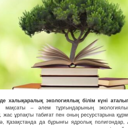
рде халықаралық экологиялық білім күні аталып
ы мақсаты – әлем тұрғындарының экологиялы
, жас ұрпақты табиғат пен оның ресурстарына құрм
, Қазақстанда да бұрынғы ядролық полигондар, А