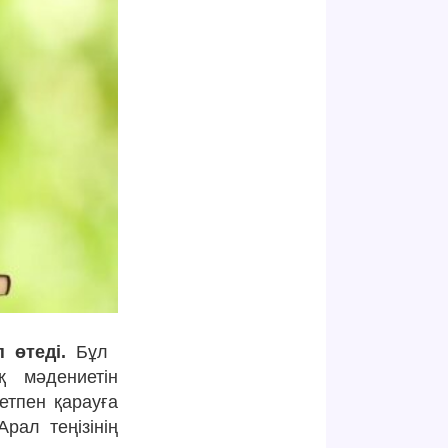
 өтеді.
Бұл
қ мәдениетін
етпен қарауға
рал теңізінің