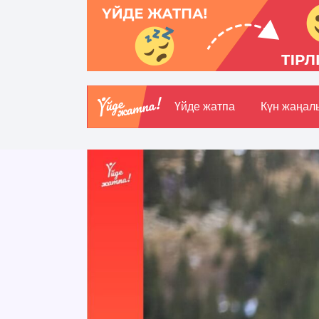
Үйде жатпа
Күн жаңал