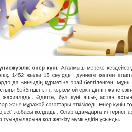
ниежүзілік өнер күні.
Аталмыш мереке кездейсоқ
сақ, 1452 жылы 15 сәуірде
дүниеге келген атақ
ардо да Винчидің құрметіне орай белгіленген. Мұн
тығы бейбітшіліктің, көркем ой еркіндігінің және өзін-
 жариялады. Әдетте, бұл күні ашық аспан астын
ар және мұражай сағаттары өткізіледі. Өнер күнін т
Project” жобасы қолдады. Олар адамдарға интернет 
р туындыларына қол жеткізу мүмкіндігін ұсынды.