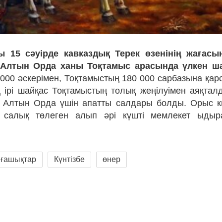
 15 сәуірде кавказдық Терек өзенінің жағасы
Алтын Орда ханы Тоқтамыс арасында үлкен ш
 000 әскерімен, Тоқтамыстың 180 000 сарбазына қар
 ірі шайқас Тоқтамыстың толық жеңілуімен аяқтал
 Алтын Орда үшін апатты салдары болды. Орыс к
 салық төлеген алып әрі күшті мемлекет ыдыр
ғашықтар
Күнтізбе
өнер