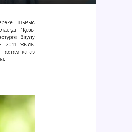
реке Шығыс
ласқан “Қозы
стүрге баулу
сы 2011 жылы
н астам қағаз
ды.