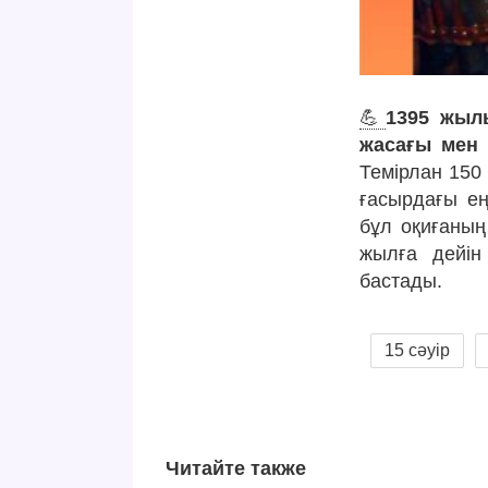
💪
1395 жылы
жасағы мен 
Темірлан 150
ғасырдағы ең
бұл оқиғаның
жылға дейін
бастады.
15 сәуір
Читайте также