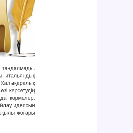
 таңдалмады.
ты итальяндық
ы Халықаралық
өзі көрсетудің
да көрмелер,
ойлау идеясын
арқылы жоғары