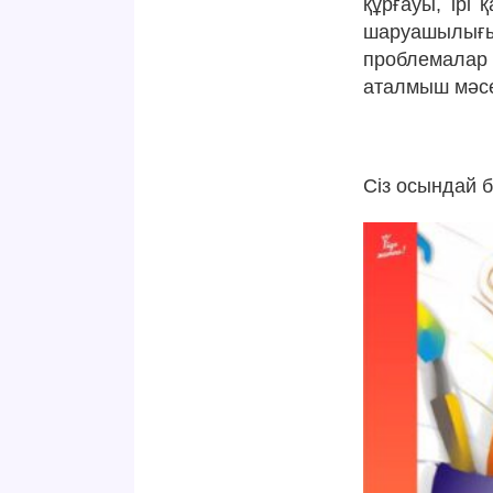
құрғауы, ірі
шаруашылығы 
проблемалар 
аталмыш мәсе
Сіз осындай 