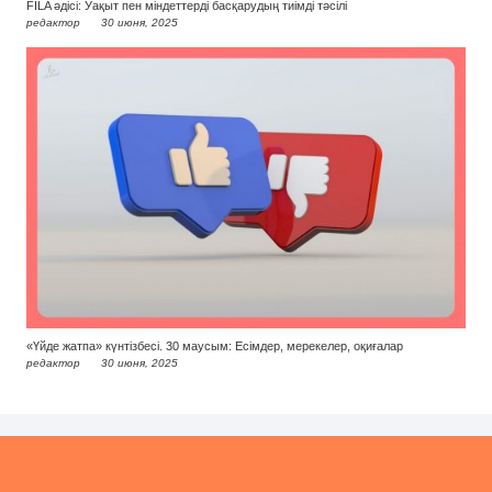
FILA әдісі: Уақыт пен міндеттерді басқарудың тиімді тәсілі
редактор
30 июня, 2025
«Үйде жатпа» күнтізбесі. 30 маусым: Есімдер, мерекелер, оқиғалар
редактор
30 июня, 2025