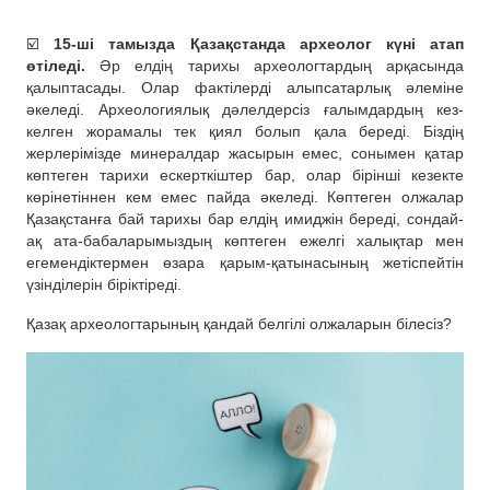
☑️
15-ші тамызда Қазақстанда археолог күні атап
өтіледі.
Әр елдің тарихы археологтардың арқасында
қалыптасады. Олар фактілерді алыпсатарлық әлеміне
әкеледі. Археологиялық дәлелдерсіз ғалымдардың кез-
келген жорамалы тек қиял болып қала береді. Біздің
жерлерімізде минералдар жасырын емес, сонымен қатар
көптеген тарихи ескерткіштер бар, олар бірінші кезекте
көрінетіннен кем емес пайда әкеледі. Көптеген олжалар
Қазақстанға бай тарихы бар елдің имиджін береді, сондай-
ақ ата-бабаларымыздың көптеген ежелгі халықтар мен
егемендіктермен өзара қарым-қатынасының жетіспейтін
үзінділерін біріктіреді.
Қазақ археологтарының қандай белгілі олжаларын білесіз?