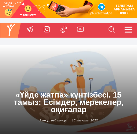
«Үйде жатпа» күнтізбесі. 15
тамыз: Есімдер, мерекелер,
оқиғалар
Автор: редактор
15 августа, 2022