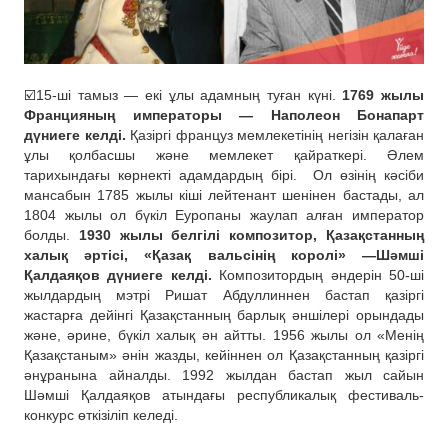
☑️15-ші тамыз — екі ұлы адамның туған күні.
1769 жылы
Францияның императоры — Наполеон Бонапарт
дүниеге келді.
Қазіргі француз мемлекетінің негізін қалаған
ұлы қолбасшы және мемлекет қайраткері. Әлем
тарихындағы көрнекті адамдардың бірі.
Ол өзінің кәсіби
мансабын 1785 жылы кіші лейтенант шенінен бастады, ал
1804 жылы ол бүкіл Еуропаны жаулап алған император
болды.
1930 жылы белгілі композитор, Қазақстанның
халық әртісі, «Қазақ вальсінің королі» —Шәмші
Қалдаяқов дүниеге келді.
Композитордың әндерін 50-ші
жылдардың мэтрі Ришат Абдуллиннен бастап қазіргі
жастарға дейінгі Қазақстанның барлық әншілері орындады
және, әрине, бүкіл халық ән айтты. 1956 жылы ол «Менің
Қазақстаным» әнін жазды, кейіннен ол Қазақстанның қазіргі
әнұранына айналды. 1992 жылдан бастап жыл сайын
Шәмші Қалдаяқов атындағы республикалық фестиваль-
конкурс өткізіліп келеді.