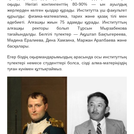
оқыды. Негізгі контингенттің 80-90% — ын ауылдық
жерлерден келген қыздар құрады. Институтта үш факультет
құрылды: физика-математика, тарих және қазақ тілі мен
әдебиеті. Алғашқы жиын 75 адамды құрады. Институттың
алғашқы ректоры болып Тұрсын Мырзабекова
тағайындалды. Белгілі түлектер — Ақұштап Бақтыгереева,
Мәдина Ералиева, Дина Хамзина, Маржан Арапбаева және
басқалары.
Егер біздің оқырмандарымыздың арасында осы институттың
түлектері немесе студенттері болса, сізді алма-матеріңіздің
туған күнімен құттықтаймыз.