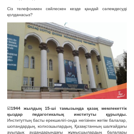
Сіз телефонмен сөйлескен кезде қандай сәлемдесуді
қолданасыз?
☑️
1944 жылдың 15-ші тамызында қазақ мемлекеттік
қыздар педагогикалық институты құрылды.
Институттың басты ерекшелігі-онда негізінен жетім балалар,
шопандардың, колхозшылардың, Қазақстанның шалғайдағы
ауылдық аудандарындағы жұмысшылардың балалары