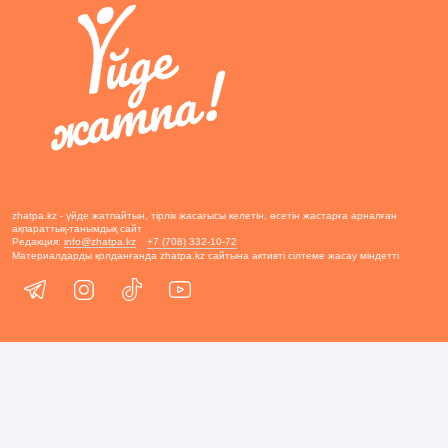
zhatpa.kz - үйде жатпайтын, тірлік жасағысы келетін, өсетін жастарға арналған
ақпараттық-танымдық сайт
Редакция:
info@zhatpa.kz
+7 (708) 332-10-72
Материалдарды қолданғанда zhatpa.kz сайтына активті сілтеме жасау міндетті