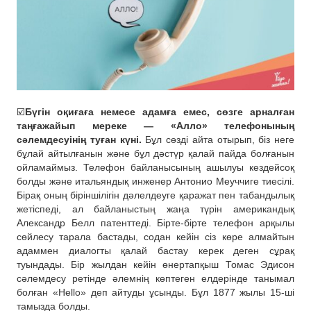
☑️
Бүгін оқиғаға немесе адамға емес, сөзге арналған
таңғажайып мереке — «Алло» телефонының
сәлемдесуінің туған күні.
Бұл сөзді айта отырып, біз неге
бұлай айтылғанын және бұл дәстүр қалай пайда болғанын
ойламаймыз. Телефон байланысының ашылуы кездейсоқ
болды және итальяндық инженер Антонио Меуччиге тиесілі.
Бірақ оның біріншілігін дәлелдеуге қаражат пен табандылық
жетіспеді, ал байланыстың жаңа түрін американдық
Александр Белл патенттеді. Бірте-бірте телефон арқылы
сөйлесу тарала бастады, содан кейін сіз көре алмайтын
адаммен диалогты қалай бастау керек деген сұрақ
туындады. Бір жылдан кейін өнертапқыш Томас Эдисон
сәлемдесу ретінде әлемнің көптеген елдерінде танымал
болған «Hello» деп айтуды ұсынды. Бұл 1877 жылы 15-ші
тамызда болды.