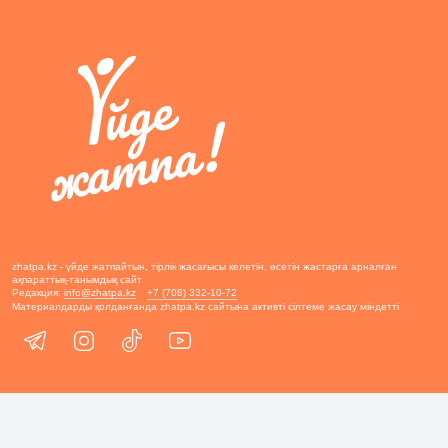
zhatpa.kz - үйде жатпайтын, тірлік жасағысы келетін, өсетін жастарға арналған
ақпараттық-танымдық сайт
Редакция:
info@zhatpa.kz
+7 (708) 332-10-72
Материалдарды қолданғанда zhatpa.kz сайтына активті сілтеме жасау міндетті