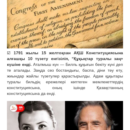
☑️
1791 жылы 15 желтоқсан АҚШ Конституциясына
алғашқы 10 түзету енгізіліп, “Құқықтар туралы заң»
күшіне енді.
Аталмыш күн — Билль құқығын бекіту күні деп
те аталады. Заңда сөз бостандығы, баспа, діни тәу ету,
жиындар жайлы түзетулер қарастырылды. Адам құқытары
туралы бильдің ережелері көптеген мемлекеттердің
конституциясына, оның ішінде Қазақстанның
конституциясына да енді.