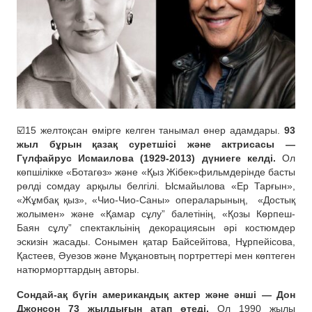
☑️15 желтоқсан өмірге келген танымал өнер адамдары.
93
жыл бұрын қазақ суретшісі және актрисасы —
Гүлфайрус Исмаилова (1929-2013) дүниеге келді.
Ол
көпшілікке «Ботагөз» және «Қыз Жібек»фильмдерінде басты
рөлді сомдау арқылы белгілі. Ысмайылова «Ер Тарғын»,
«Жұмбақ қыз», «Чио-Чио-Саны» операларының,
«Достық
жолымен» және «Қамар сұлу” балетінің, «Қозы Көрпеш-
Баян сұлу” спектакльінің декорациясын әрі костюмдер
эскизін жасады. Сонымен қатар Байсейітова, Нұрпейісова,
Қастеев, Әуезов және Мұқановтың портреттері мен көптеген
натюрморттардың авторы.
Сондай-ақ бүгін американдық актер және әнші — Дон
Джонсон 73 жылдығын атап өтеді.
Ол 1990 жылы