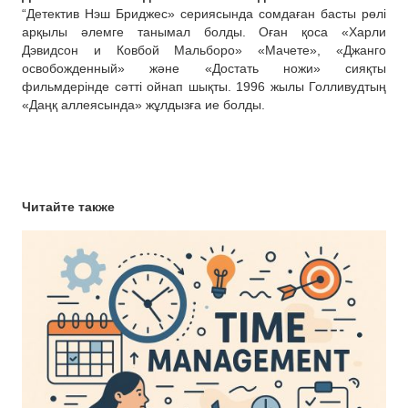
“Детектив Нэш Бриджес» сериясында сомдаған басты рөлі
арқылы әлемге танымал болды. Оған қоса «Харли
Дэвидсон и Ковбой Мальборо» «Мачете», «Джанго
освобожденный» және «Достать ножи» сияқты
фильмдерінде сәтті ойнап шықты. 1996 жылы Голливудтың
«Даңқ аллеясында» жұлдызға ие болды.
Читайте также