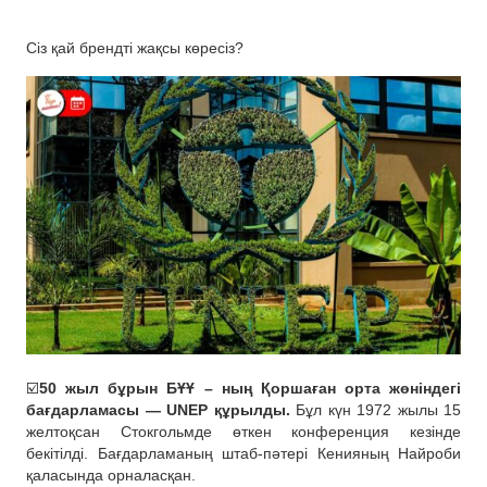
Сіз қай брендті
жақсы көресіз?
☑️
50 жыл бұрын БҰҰ – ның Қоршаған орта жөніндегі
бағдарламасы — UNEP құрылды.
Бұл күн 1972 жылы 15
желтоқсан Стокгольмде өткен конференция кезінде
бекітілді. Бағдарламаның штаб-пәтері Кенияның Найроби
қаласында орналасқан.