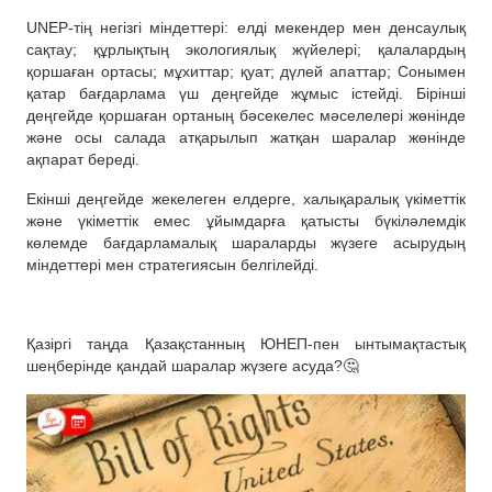
UNEP-тің негізгі міндеттері: елді мекендер мен денсаулық
сақтау; құрлықтың экологиялық жүйелері; қалалардың
қоршаған ортасы; мұхиттар; қуат; дүлей апаттар; Сонымен
қатар бағдарлама үш деңгейде жұмыс істейді. Бірінші
деңгейде қоршаған ортаның бәсекелес мәселелері жөнінде
және осы салада атқарылып жатқан шаралар жөнінде
ақпарат береді.
Екінші деңгейде жекелеген елдерге, халықаралық үкіметтік
және үкіметтік емес ұйымдарға қатысты бүкіләлемдік
көлемде бағдарламалық шараларды жүзеге асырудың
міндеттері мен стратегиясын белгілейді.
Қазіргі таңда Қазақстанның ЮНЕП-пен ынтымақтастық
шеңберінде қандай шаралар жүзеге асуда?🤔