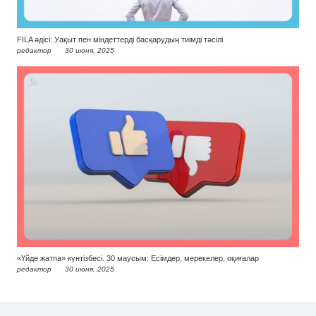
FILA әдісі: Уақыт пен міндеттерді басқарудың тиімді тәсілі
редактор
30 июня, 2025
«Үйде жатпа» күнтізбесі. 30 маусым: Есімдер, мерекелер, оқиғалар
редактор
30 июня, 2025