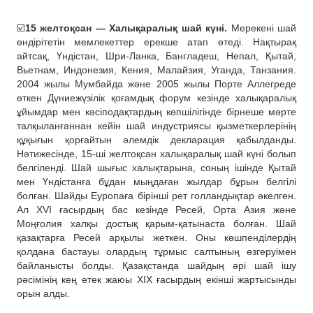
☑️
15 желтоқсан — Халықаралық шай күні.
Мерекені шай
өндірітетін мемлекеттер ерекше атап өтеді. Нақтырақ
айтсақ, Үндістан, Шри-Ланка, Бангладеш, Непал, Қытай,
Вьетнам, Индонезия, Кения, Малайзия, Уганда, Танзания.
2004 жылы Мумбайда және 2005 жылы Порте Аллегреде
өткен Дүниежүзілік қоғамдық форум кезінде халықаралық
ұйымдар мен кәсіподақтардың көпшілігінде бірнеше мәрте
талқыланғаннан кейін шай индустриясы қызметкерлерінің
құқығын қорғайтын әлемдік декларация қабылданды.
Нәтижесінде, 15-ші желтоқсан халықаралық шай күні болып
белгіленді. Шай шығыс халықтарына, соның ішінде Қытай
мен Үндістанға бұдан мыңдаған жылдар бұрын белгілі
болған. Шайды Еуропаға бірінші рет голландықтар әкелген.
Ал XVI ғасырдың бас кезінде Ресей, Орта Азия және
Моңғолия халқы достық қарым-қатынаста болған. Шай
қазақтарға Ресей арқылы жеткен. Оны көшпенділердің
қолдана бастауы олардың тұрмыс салтының өзгеруімен
байланысты болды. Қазақстанда шайдың әрі шай ішу
рәсімінің кең етек жаюы ХІХ ғасырдың екінші жартысынды
орын алды.