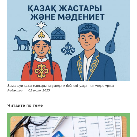
Заманауи қазақ жастарының мәдени бейнесі: уақытпен үндес ұрпақ
Редактор
02 июля, 2025
Читайте по теме