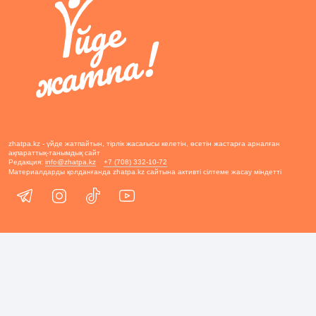
zhatpa.kz - үйде жатпайтын, тірлік жасағысы келетін, өсетін жастарға арналған
ақпараттық-танымдық сайт
Редакция:
info@zhatpa.kz
+7 (708) 332-10-72
Материалдарды қолданғанда zhatpa.kz сайтына активті сілтеме жасау міндетті