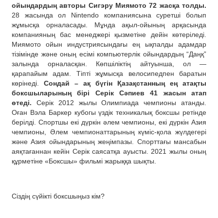
ойындардың авторы Сигэру Миямото 72 жасқа толды.
28 жасында ол Nintendo компаниясына суретші болып
жұмысқа орналасады. Мұнда ақыл-ойының арқасында
компанияның бас менеджері қызметіне дейін көтеріледі.
Миямото ойын индустриясындағы ең ықпалды адамдар
тізімінде және оның есімі компьютерлік ойындардың “Даңқ”
залында орналасқан. Көпшіліктің айтуынша, ол —
қарапайым адам. Тіпті жұмысқа велосипедпен баратын
көрінеді.
Сондай – ақ бүгін Қазақстанның ең атақты
боксшыларының бірі Серік Сәпиев 41 жасын атап
өтеді.
Серік 2012 жылы Олимпиада чемпионы атанды.
Оған Вэла Баркер кубогы үздік техникалық боксшы ретінде
берілді. Спортшы екі дүркін әлем чемпионы, екі дүркін Азия
чемпионы, Әлем чемпионаттарының күміс-қола жүлдегері
және Азия ойындарының жеңімпазы. Спорттағы мансабын
аяқтағаннан кейін Серік саясатқа ауысты. 2021 жылы оның
құрметіне «Боксшы» фильмі жарыққа шықты.
Сіздің сүйікті боксшыңыз кім?