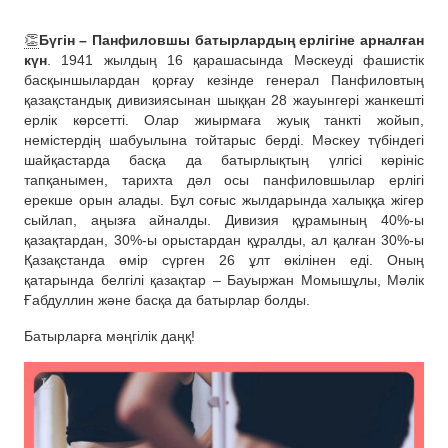
👏
Бүгін – Панфиловшы батырлардың ерлігіне арналған
күн
. 1941 жылдың 16 қарашасында Мәскеуді фашистік
басқыншылардан қорғау кезінде генерал Панфиловтың
қазақстандық дивизиясынан шыққан 28 жауынгері жанкешті
ерлік көрсетті. Олар жиырмаға жуық танкті жойып,
немістердің шабуылына тойтарыс берді. Мәскеу түбіндегі
шайқастарда басқа да батырлықтың үлгісі көрініс
тапқанымен, тарихта дәл осы панфиловшылар ерлігі
ерекше орын алады. Бұл соғыс жылдарында халыққа жігер
сыйлап, аңызға айналды. Дивизия құрамының 40%-ы
қазақтардан, 30%-ы орыстардан құралды, ал қалған 30%-ы
Қазақстанда өмір сүрген 26 ұлт өкілінен еді. Оның
қатарында белгілі қазақтар – Бауыржан Момышұлы, Мәлік
Ғабдуллин және басқа да батырлар болды.
Батырларға мәңгілік даңқ!