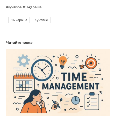
#күнтізбе #16қараша
16 қараша
Күнтізбе
Читайте также