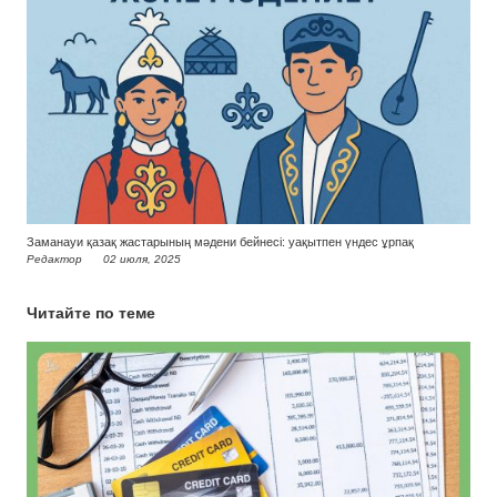
Заманауи қазақ жастарының мәдени бейнесі: уақытпен үндес ұрпақ
Редактор
02 июля, 2025
Читайте по теме