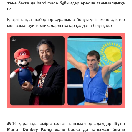
және басқа да hand made бұйымдар ерекше танымалдыққа
ие.
Қазіргі таңда шеберлер сұраныста болуы үшін көне әдістер
мен заманауи техникаларды қатар қолдана білуі қажет.
👥
16 қарашада өмірге келген танымал ер адамдар.
Бүгін
Mario, Donkey Kong және басқа да танымал бейне