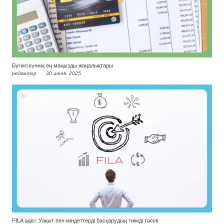
Бүгінгі күннің ең маңызды жаңалықтары
редактор
30 июня, 2025
FILA әдісі: Уақыт пен міндеттерді басқарудың тиімді тәсілі