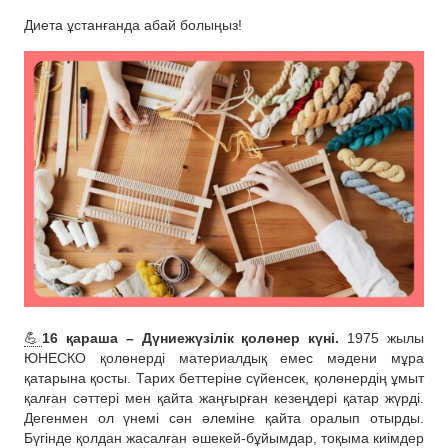
Диета ұстанғанда абай болыңыз!
💪
16 қараша – Дүниежүзілік қолөнер күні.
1975 жылы
ЮНЕСКО қолөнерді материалдық емес мәдени мұра
қатарына қосты. Тарих беттеріне сүйенсек, қолөнердің ұмыт
қалған сәттері мен қайта жаңғырған кезеңдері қатар жүрді.
Дегенмен ол үнемі сән әлеміне қайта оралып отырды.
Бүгінде қолдан жасалған әшекей-бұйымдар, тоқыма киімдер