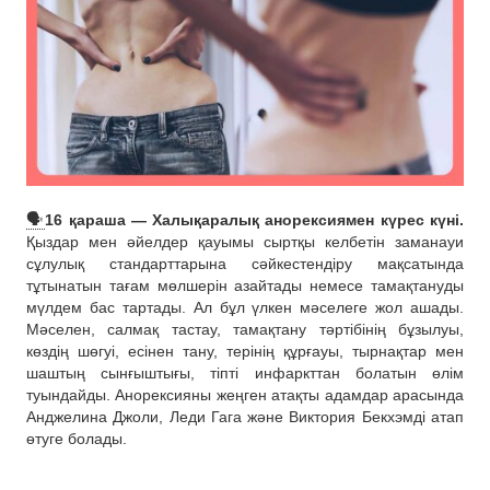
🗣
16 қараша — Халықаралық анорексиямен күрес күні.
Қыздар мен әйелдер қауымы сыртқы келбетін заманауи
сұлулық стандарттарына сәйкестендіру мақсатында
тұтынатын тағам мөлшерін азайтады немесе тамақтануды
мүлдем бас тартады. Ал бұл үлкен мәселеге жол ашады.
Мәселен, салмақ тастау, тамақтану тәртібінің бұзылуы,
көздің шөгуі, есінен тану, терінің құрғауы, тырнақтар мен
шаштың сынғыштығы, тіпті инфаркттан болатын өлім
туындайды. Анорексияны жеңген атақты адамдар арасында
Анджелина Джоли, Леди Гага және Виктория Бекхэмді атап
өтуге болады.