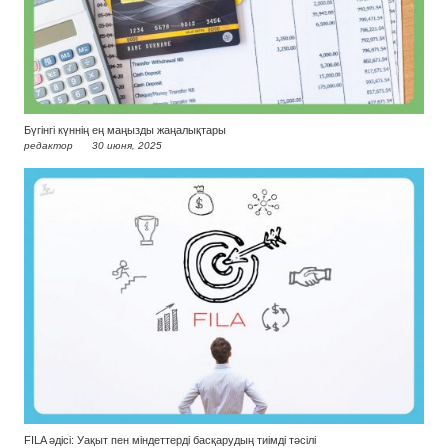
Бүгінгі күннің ең маңызды жаңалықтары
редактор
30 июня, 2025
FILA әдісі: Уақыт пен міндеттерді басқарудың тиімді тәсілі