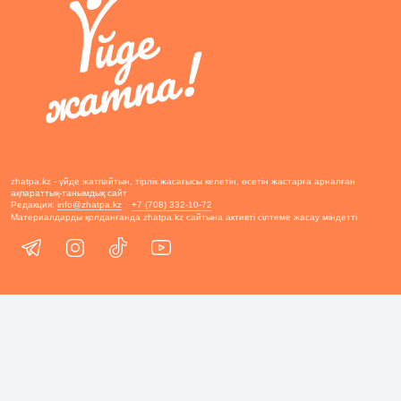
zhatpa.kz - үйде жатпайтын, тірлік жасағысы келетін, өсетін жастарға арналған
ақпараттық-танымдық сайт
Редакция:
info@zhatpa.kz
+7 (708) 332-10-72
Материалдарды қолданғанда zhatpa.kz сайтына активті сілтеме жасау міндетті