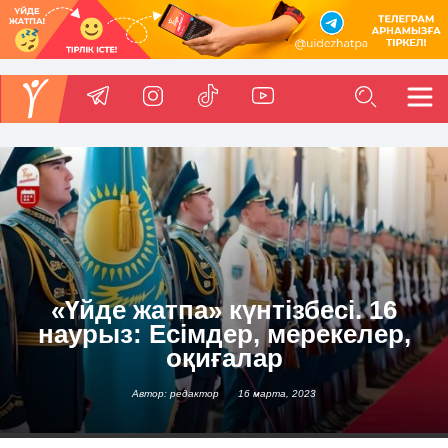
«Үйде жатпа» күнтізбесі. 16
наурыз: Есімдер, мерекелер,
оқиғалар
Автор: редактор
16 марта, 2023