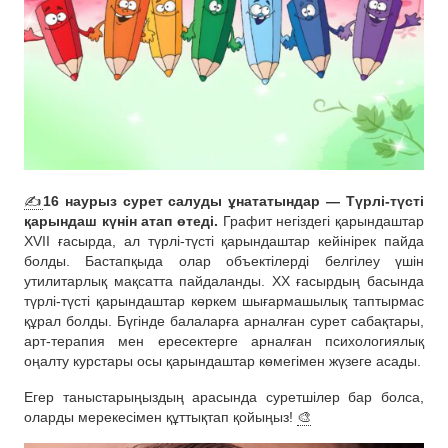
✍️
16 наурыз сурет салуды ұнататындар — Түрлі-түсті
қарындаш күнін атап өтеді.
Графит негіздегі қарындаштар
ХVII ғасырда, ал түрлі-түсті қарындаштар кейінірек пайда
болды. Бастапқыда олар объектілерді белгілеу үшін
утилитарлық мақсатта пайдаланды. ХХ ғасырдың басында
түрлі-түсті қарындаштар көркем шығармашылық таптырмас
құрал болды. Бүгінде балаларға арналған сурет сабақтары,
арт-терапия мен ересектерге арналған психологиялық
оңалту курстары осы қарындаштар көмегімен жүзеге асады.
Егер таныстарыңыздың арасында суретшілер бар болса,
оларды мерекесімен құттықтап қойыңыз!
🎨