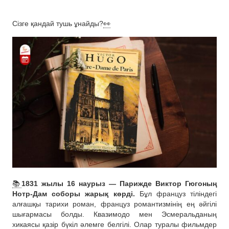
Сізге қандай тушь ұнайды?
👀
📚
1831 жылы 16 наурыз — Парижде Виктор Гюгоның
Нотр-Дам соборы жарық көрді.
Бұл француз тіліндегі
алғашқы тарихи роман, француз романтизмінің ең әйгілі
шығармасы болды. Квазимодо мен Эсмеральданың
хикаясы қазір бүкіл әлемге белгілі. Олар туралы фильмдер