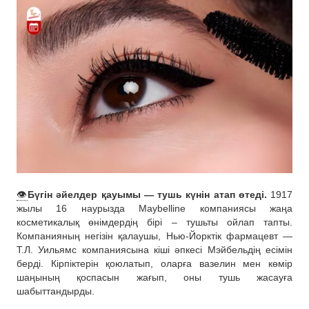
👁
Бүгін әйелдер қауымы — тушь күнін атап өтеді.
1917
жылы 16 наурызда Maybelline компаниясы жаңа
косметикалық өнімдердің бірі – тушьты ойлап тапты.
Компанияның негізін қалаушы, Нью-Йорктік фармацевт —
Т.Л. Уильямс компаниясына кіші әпкесі Мэйбельдің есімін
берді. Кірпіктерін қоюлатып, оларға вазелин мен көмір
шаңының қоспасын жағып, оны тушь жасауға
шабыттандырды.