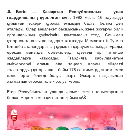
👤
Бүгін — Қазақстан Республикалық
ұлан
гвардиясының құрылған күні.
1992 жылы 16 наурызда
құрылған әскери құрама еліміздің басты белгісі деп
аталады. Олар мемлекет басшысының және жоғарғы билік
органдарының қауіпсіздігін қамтамасыз етеді. Сонымен
қатар салтанатты рәсімдерге қатысады. Мемлекеттік Ту мен
Елтаңба эталондарының құрметті қарауыл сапында тұрады,
ерекше маңызды объектілерді күзетеді әрі төтенше
жағдайларға қатысады. Гвардияға қабылданатын
үміткерлерді алдын ала таңдап алады. Міндетті
талаптардың қатарында – бойы 178 сантиметрден кем емес
және орта білімді болуы шарт. Әскерге шақырылған
азаматтың отбасы толық болуы керек.
Егер Республикалық ұланда қызмет ететін таныстарыңыз
болса, мерекесімен құттықтап қойыңыз!
🎗