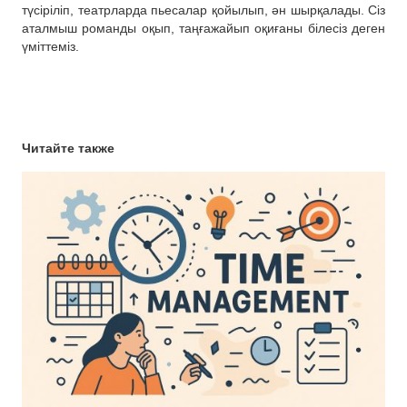
түсіріліп, театрларда пьесалар қойылып, ән шырқалады. Сіз
аталмыш романды оқып, таңғажайып оқиғаны білесіз деген
үміттеміз.
Читайте также