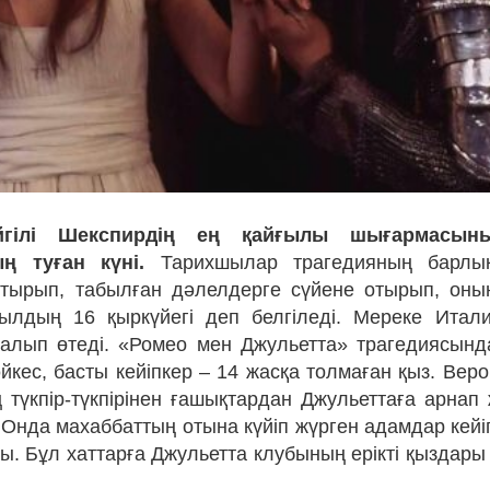
йгілі Шекспирдің ең қайғылы шығармасыны
ың туған күні.
Тарихшылар трагедияның барлы
тырып, табылған дәлелдерге сүйене отырып, оны
жылдың 16 қыркүйегі деп белгіледі. Мереке Итал
алып өтеді. «Ромео мен Джульетта» трагедиясынд
йкес, басты кейіпкер – 14 жасқа толмаған қыз. Веро
ң түкпір-түкпірінен ғашықтардан Джульеттаға арнап 
. Онда махаббаттың отына күйіп жүрген адамдар кейі
ы. Бұл хаттарға Джульетта клубының ерікті қыздары