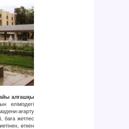
жайы алғашқы
н еліміздегі
әдени-ағарту
і, баға жетпес
етінен, өткен