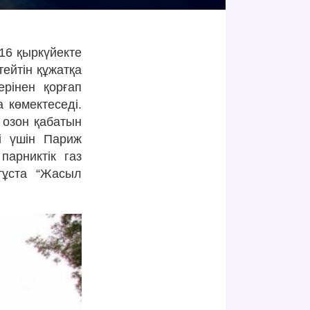
16 қыркүйекте
тейтін құжатқа
ерінен қорғап
 көмектеседі.
– озон қабатын
уі үшін Париж
парниктік газ
тұста “Жасыл