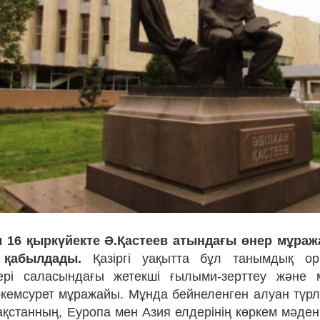
 16 қыркүйекте Ә.Қастеев атындағы өнер мұра
 қабылдады.
Қазіргі уақытта бұл танымдық оры
ері саласындағы жетекші ғылыми-зерттеу және м
көркемсурет мұражайы. Мұнда бейнеленген алуан түрл
ақстанның, Еуропа мен Азия елдерінің көркем мәдени