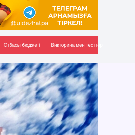
Отбасы бюджетi
Викторина мен тесттер