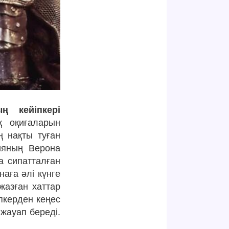
ң кейіпкері
қ оқиғаларын
ң нақты туған
ияның Верона
а сипатталған
наға әлі күнге
жазған хаттар
пкерден кеңес
 жауап береді.