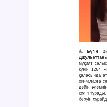
💪
Бүгін ә
Джульеттан
мұқият салыс
күнін 1284 
қаласында ат
оқиғаларға сә
дейін әлемні
келіп тұрады
беруін сұрайд