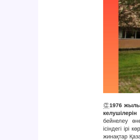
👏
1976 жылы
келушілерін
бейнелеу өн
ісіндегі ірі 
жинақтар Қаз