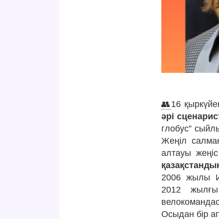
👥
16 қыркүйе
әрі сценарис
глобус” сыйл
Жеңіл салмақ
алтауы жеңіс
қазақстанды
2006 жылы И
2012 жылғы
велокоманда
Осыдан бір а