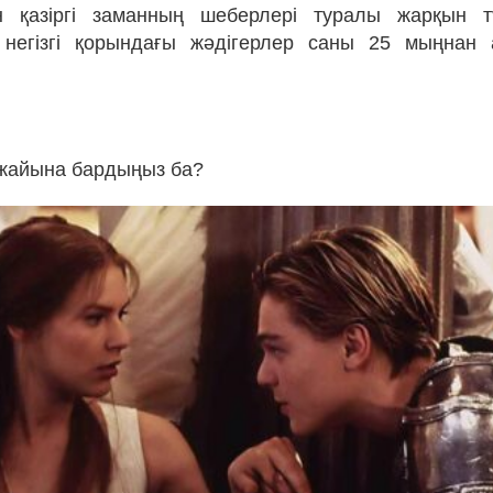
н қазіргі заманның шеберлері туралы жарқын түс
негізгі қорындағы жәдігерлер саны 25 мыңнан ас
жайына бардыңыз ба?