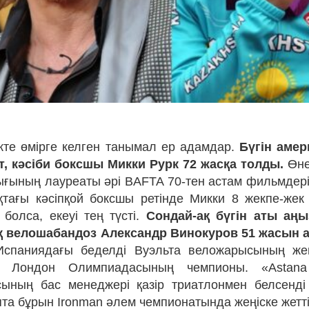
кте өмірге келген танымал ер адамдар.
Бүгін амер
т, кәсіби боксшы Микки Рурк 72 жасқа толды.
Өне
ығының лауреаты әрі BAFTA 70-тен астам фильмдер
тағы кәсіпқой боксшы ретінде Микки 8 жекпе-жек 
 болса, екеуі тең түсті.
Сондай-ақ бүгін аты аңы
қ велошабандоз Александр Винокуров 51 жасын ат
спаниядағы беделді Вуэльта веложарысының же
 Лондон Олимпиадасының чемпионы. «Astan
сының бас менеджері қазір триатлонмен белсенді
пта бұрын Ironman әлем чемпионатында жеңіске жетті