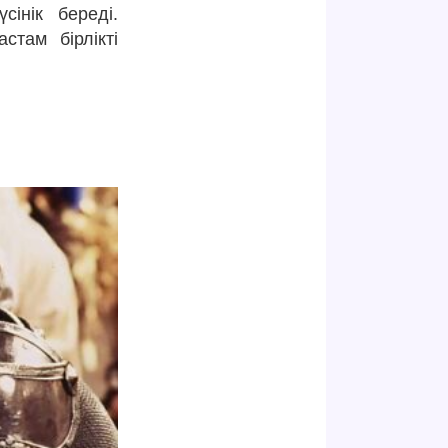
інік береді.
там бірлікті