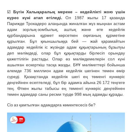
☑️
Бүгін Халықаралық мереке – кедейлікті жою үшін
күрес күні атап өтіледі.
Ол 1987 жылы 17 қазанда
Парижде Трокадеро алаңында жиналған жүз мыңнан астам
адам зорлық-зомбылық, аштық жəне өте кедейлік
құрбандарына құрмет көрсеткен оқиғаның құрметіне
құрылған. Бұл қиыншылыққа бей — жай қарамайтын
адамдар кедейлік іс жүзінде адам құқықтарының бұзылуы
деп мəлімдеді, олар бұл құқықтарды бірлесіп орындау
қажеттілігін растады. Олар өз мəлімдемелерін сол күні
ашылған ескерткіш тасқа жазды. БҰҰ мəліметтері бойынша
əлемде 736 миллион адам кедейлік шегінен төмен өмір
сүреді. Қазақстанда кедейлік шегі ең төменгі күнкөріс
деңгейінен есептеледі, бұл бір адамға айына 26 172 теңгеге
тең. Өткен жылы табысы ең төменгі күнкөріс деңгейінен
төмен адамдар саны ресми түрде 998 мың адамды құрады.
Сіз аз қамтылған адамдарға көмектесесіз бе?