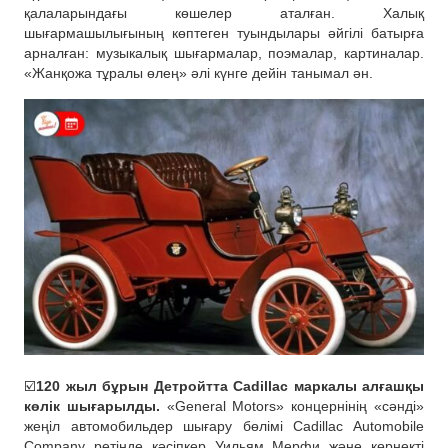
қалаларындағы көшелер аталған. Халық
шығармашылығының көптеген туындылары əйгілі батырға
арналған: музыкалық шығармалар, поэмалар, картиналар.
«Жанқожа тұралы өлең» əлі күнге дейін танымал əн.
☑️
120 жыл бұрын Детройтта Cadillac маркалы алғашқы
көлік шығарылды.
«General Motors» концернінің «сəнді»
жеңіл автомобильдер шығару бөлімі Cadillac Automobile
Company ретінде кəсіпкер Уильям Мерфи жəне көрнекті