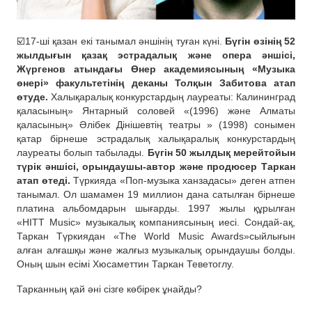
☑️17-ші қазан екі танымал əншінің туған күні.
Бүгін өзінің 52
жылдығын қазақ эстрадалық жəне опера əншісі,
Жүргенов атындағы Өнер академиясының «Музыка
өнері» факультетінің деканы Толқын Забитова атап
өтуде.
Халықаралық конкурстардың лауреаты: Калининград
қаласының» Янтарный соловей «(1996) жəне Алматы
қаласының» Әлібек Дінішевтің театры » (1998) сонымен
қатар бірнеше эстрадалық халықаралық конкурстардың
лауреаты болып табылады.
Бүгін 50 жылдық мерейтойын
түрік əншісі, орындаушы-автор жəне продюсер Таркан
атап өтеді.
Түркияда «Поп-музыка ханзадасы» деген атпен
танымал. Ол шамамен 19 миллион дана сатылған бірнеше
платина альбомдарын шығарды. 1997 жылы құрылған
«HITT Music» музыкалық компаниясының иесі. Сондай-ақ,
Таркан Түркиядан «The World Music Awards»сыйлығын
алған алғашқы жəне жалғыз музыкалық орындаушы болды.
Оның шын есімі Хюсаметтин Таркан Теветоглу.
Тарканның қай əні сізге көбірек ұнайды?