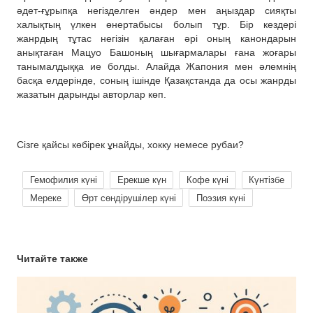
әдет-ғұрыпқа негізделген әндер мен аңыздар сияқты
халықтың үлкен өнертабысы болып тұр. Бір кездері
жанрдың тұтас негізін қалаған әрі оның канондарын
анықтаған Мацуо Башоның шығармалары ғана жоғары
танымалдыққа ие болды. Алайда Жапония мен әлемнің
басқа елдерінде, соның ішінде Қазақстанда да осы жанрды
жазатын дарынды авторлар көп.
Сізге қайсы көбірек ұнайды, хокку немесе рубаи?
Гемофилия күні
Ерекше күн
Кофе күні
Күнтізбе
Мереке
Өрт сөндірушілер күні
Поэзия күні
Читайте также