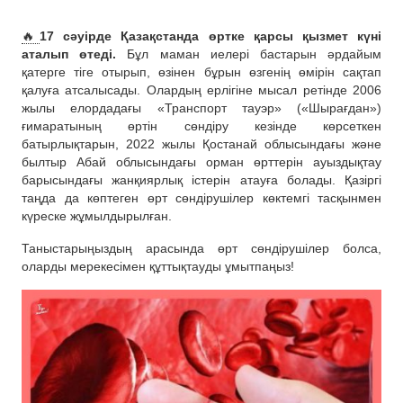
🔥
17 сәуірде Қазақстанда өртке қарсы қызмет күні
аталып өтеді.
Бұл маман иелері бастарын әрдайым
қатерге тіге отырып, өзінен бұрын өзгенің өмірін сақтап
қалуға атсалысады. Олардың ерлігіне мысал ретінде 2006
жылы елордадағы «Транспорт тауэр» («Шырағдан»)
ғимаратының өртін сөндіру кезінде көрсеткен
батырлықтарын, 2022 жылы Қостанай облысындағы және
былтыр Абай облысындағы орман өрттерін ауыздықтау
барысындағы жанқиярлық істерін атауға болады. Қазіргі
таңда да көптеген өрт сөндірушілер көктемгі тасқынмен
күреске жұмылдырылған.
Таныстарыңыздың арасында өрт сөндірушілер болса,
оларды мерекесімен құттықтауды ұмытпаңыз!