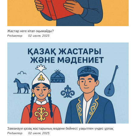
Жастар неге кітап оқымайды?
Редактор
02 июля, 2025
Заманауи қазақ жастарының мәдени бейнесі: уақытпен үндес ұрпақ
Редактор
02 июля, 2025