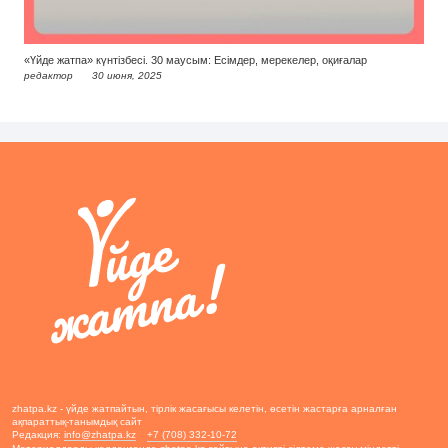
«Үйде жатпа» күнтізбесі. 30 маусым: Есімдер, мерекелер, оқиғалар
редактор
30 июня, 2025
zhatpa.kz - үйде жатпайтын, тірлік жасағысы келетін, өсетін жастарға арналған
ақпараттық-танымдық сайт
Редакция:
info@zhatpa.kz
+7 (708) 332-10-72