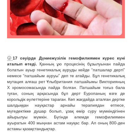
🌝
17 сәуірде Дүниежүзілік гемофилиямен күрес күні
аталып өтеді.
Қанның ұю процесінің бұзылуынан пайда
болатын ауыр генетикалық ауруды кейде “патшалар дерті”
немесе “патшайым ауруы” деп те атайды. Бұл генетикалық
мутация алғаш рет Ұлыбритания патшайымы Викторияның
Х хромосомасында пайда болған. Патшайым тоғыз бала
туған, соның арқасында бұл дерт Еуропаның өзге де
корольдік әулеттеріне тараған. Көп жағдайда аталған дертке
шалдыққан науқастар арнайы терапиядан өтпесе,
мүгедектікке душар болып, ұзақ өмір сүру мүмкіндігінен
айырылуы мүмкін. Бүгінде әлемде гемофилиямен
ауыратын 400 мыңнан астам науқас бар. Ал оның 800-ден
астамы қазақстандықтар.