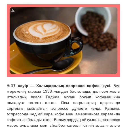
☕️
17 сәуір — Халықаралық эспрессо кофесі күні.
Бұл
мерекенің тарихы 1938 жылдан басталады, дәл сол жылы
итальялық Акиле Гаджиа алғаш болып кофемашина
шығаруға патент алған. Осы жаңалықтың арқасында
сергектік сыйлайтын эспрессо дүниеге келді. Қызығы,
эспрессода кәдімгі қара кофе мен американоға қарағанда
кофеин аз болады екен. Ғалымдардың айтуынша, эспрессо
жүрек аурулары мен ұйқыбез қатерлі ісігінің алдын алуға