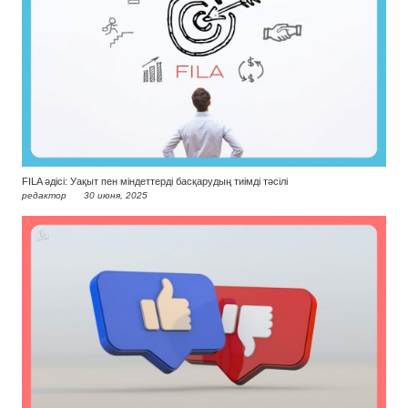
FILA әдісі: Уақыт пен міндеттерді басқарудың тиімді тәсілі
редактор
30 июня, 2025