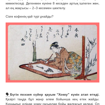
көмектеседі. Дегенмен күніне 8 кеседен артық ішпеген жөн,
ал ең жақсысы – 2–3 кесемен шектелу.
Сізге кофенің қай түрі ұнайды?
🗣
Бүгін поэзия сүйер қауым “Хокку” күнін атап өтеді.
Қазіргі таңда бұл жанр әлем бойынша кең етек жайды.
Күншығыс елінде хокку ғасырлар бойы жалғасып келеді. Ол