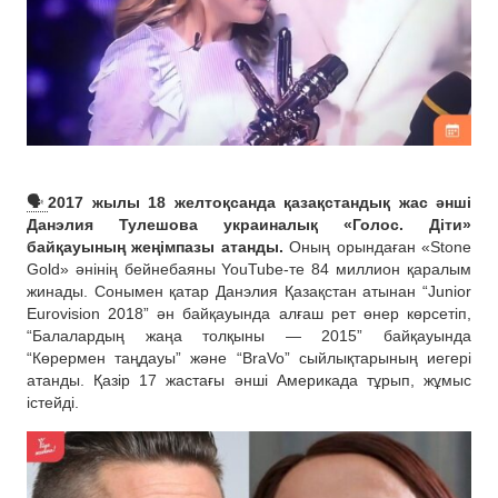
🗣
2017 жылы 18 желтоқсанда қазақстандық жас әнші
Данэлия Тулешова украиналық «Голос. Діти»
байқауының жеңімпазы атанды.
Оның орындаған «Stone
Gold» әнінің бейнебаяны YouTube-те 84 миллион қаралым
жинады. Сонымен қатар Данэлия Қазақстан атынан “Junior
Eurovision 2018” ән байқауында алғаш рет өнер көрсетіп,
“Балалардың жаңа толқыны — 2015” байқауында
“Көрермен таңдауы” және “BraVo” сыйлықтарының иегері
атанды. Қазір 17 жастағы әнші Америкада тұрып, жұмыс
істейді.