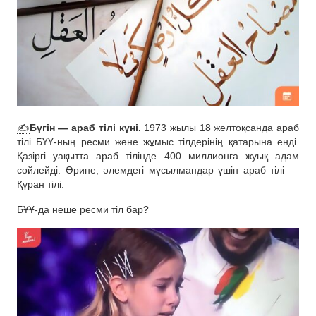
✍️
Бүгін — араб тілі күні.
1973 жылы 18 желтоқсанда араб
тілі БҰҰ-ның ресми және жұмыс тілдерінің қатарына енді.
Қазіргі уақытта араб тілінде 400 миллионға жуық адам
сөйлейді. Әрине, әлемдегі мұсылмандар үшін араб тілі —
Құран тілі.
БҰҰ-да неше ресми тіл бар?