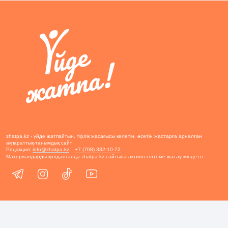
zhatpa.kz - үйде жатпайтын, тірлік жасағысы келетін, өсетін жастарға арналған
ақпараттық-танымдық сайт
Редакция:
info@zhatpa.kz
+7 (708) 332-10-72
Материалдарды қолданғанда zhatpa.kz сайтына активті сілтеме жасау міндетті