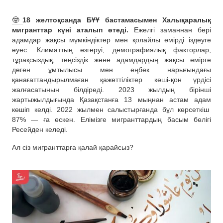
🤓
18 желтоқсанда БҰҰ бастамасымен Халықаралық
мигранттар күні аталып өтеді.
Ежелгі заманнан бері
адамдар жақсы мүмкіндіктер мен қолайлы өмірді іздеуге
әуес. Климаттың өзгеруі, демографиялық факторлар,
тұрақсыздық, теңсіздік және адамдардың жақсы өмірге
деген ұмтылысы мен еңбек нарығындағы
қанағаттандырылмаған қажеттіліктер көші-қон үрдісі
жалғасатынын білдіреді. 2023 жылдың бірінші
жартыжылдығында Қазақстанға 13 мыңнан астам адам
көшіп келді. 2022 жылмен салыстырғанда бұл көрсеткіш
87% — ға өскен. Елімізге мигранттардың басым бөлігі
Ресейден келеді.
Ал сіз мигранттарға қалай қарайсыз?