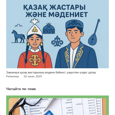
Заманауи қазақ жастарының мәдени бейнесі: уақытпен үндес ұрпақ
Редактор
02 июля, 2025
Читайте по теме