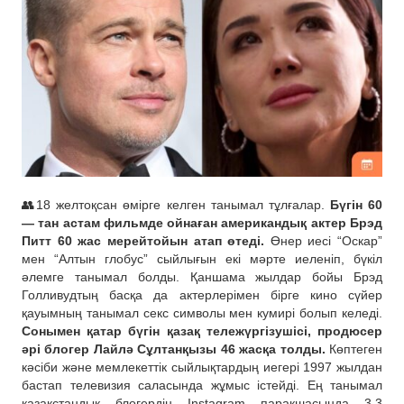
👥18 желтоқсан өмірге келген танымал тұлғалар.
Бүгін 60
— тан астам фильмде ойнаған американдық актер Брэд
Питт 60 жас мерейтойын атап өтеді.
Өнер иесі “Оскар”
мен “Алтын глобус” сыйлығын екі мәрте иеленіп, бүкіл
әлемге танымал болды. Қаншама жылдар бойы Брэд
Голливудтың басқа да актерлерімен бірге кино сүйер
қауымның танымал секс символы мен кумирі болып келеді.
Сонымен қатар бүгін қазақ тележүргізушісі, продюсер
әрі блогер Лайлә Сұлтанқызы 46 жасқа толды.
Көптеген
кәсіби және мемлекеттік сыйлықтардың иегері 1997 жылдан
бастап телевизия саласында жұмыс істейді. Ең танымал
қазақстандық блогердің Instagram парақшасында 3,3