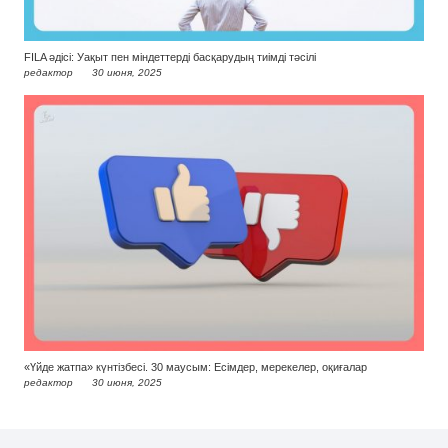
FILA әдісі: Уақыт пен міндеттерді басқарудың тиімді тәсілі
редактор
30 июня, 2025
«Үйде жатпа» күнтізбесі. 30 маусым: Есімдер, мерекелер, оқиғалар
редактор
30 июня, 2025