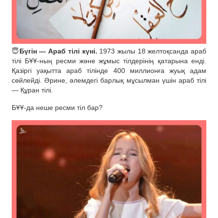
😇
Бүгін — Араб тілі күні.
1973 жылы 18 желтоқсанда араб
тілі БҰҰ-ның ресми және жұмыс тілдерінің қатарына енді.
Қазіргі уақытта араб тілінде 400 миллионға жуық адам
сөйлейді. Әрине, әлемдегі барлық мұсылман үшін араб тілі
— Құран тілі.
БҰҰ-да неше ресми тіл бар?