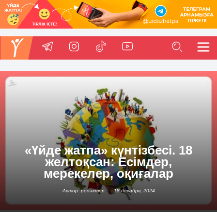
«Үйде жатпа» күнтізбесі. 18
желтоқсан: Есімдер,
мерекелер, оқиғалар
Автор: редактор
18 декабря, 2024