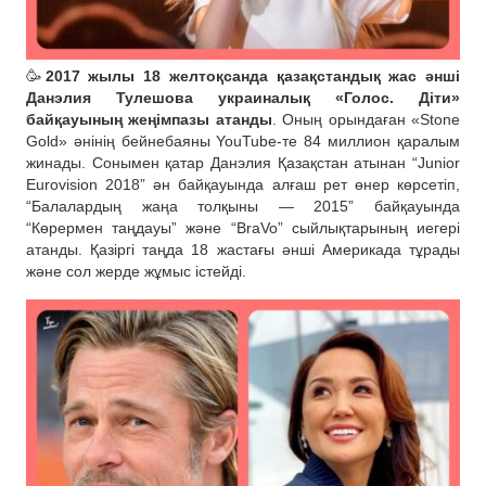
🥳
2017 жылы 18 желтоқсанда қазақстандық жас әнші
Данэлия Тулешова украиналық «Голос. Діти»
байқауының жеңімпазы атанды
. Оның орындаған «Stone
Gold» әнінің бейнебаяны YouTube-те 84 миллион қаралым
жинады. Сонымен қатар Данэлия Қазақстан атынан “Junior
Eurovision 2018” ән байқауында алғаш рет өнер көрсетіп,
“Балалардың жаңа толқыны — 2015” байқауында
“Көрермен таңдауы” және “BraVo” сыйлықтарының иегері
атанды. Қазіргі таңда 18 жастағы әнші Америкада тұрады
және сол жерде жұмыс істейді.