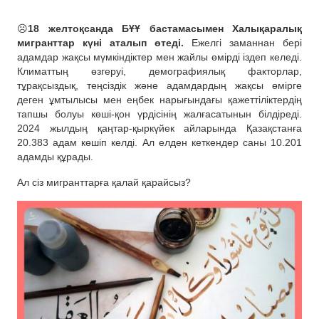
☹️
18 желтоқсанда БҰҰ бастамасымен Халықаралық
мигранттар күні аталып өтеді.
Ежелгі заманнан бері
адамдар жақсы мүмкіндіктер мен жайлы өмірді іздеп келеді.
Климаттың өзгеруі, демографиялық факторлар,
тұрақсыздық, теңсіздік және адамдардың жақсы өмірге
деген ұмтылысы мен еңбек нарығындағы қажеттіліктердің
тапшы болуы көші-қон үрдісінің жалғасатынын білдіреді.
2024 жылдың қаңтар-қыркүйек айларында Қазақстанға
20.383 адам көшіп келді. Ал елден кеткендер саны 10.201
адамды құрады.
Ал сіз мигранттарға қалай қарайсыз?