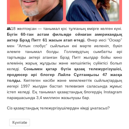
👥18 желтоқсан — танымал қос тұлғаның өмірге келген күні.
Бүгін 60-тан астам фильмде ойнаған американдық
актер Брэд Питт 61 жасын атап өтеді.
Өнер иесі “Оскар”
мен “Алтын глобус” сыйлығын екі мәрте иеленіп, бүкіл
әлемге танымал болды. Голливудтың сымбатты әрі
тартымды актері атанған Брэд Питт жылдар бойы кино
әлемінің жарық жұлдызы және көпшіліктің сүйіктісі болып
келеді.
Сонымен қатар бүгін қазақ тележүргізушісі,
продюсер әрі блогер Лайлә Сұлтанқызы 47 жасқа
толды.
Көптеген кәсіби және мемлекеттік сыйлықтардың
иегері 1997 жылдан бастап телевизия саласында жұмыс
істеп келеді. Ең танымал қазақстандық блогердің Instagram
парақшасында 3,4 миллион жазылушы бар.
Сіз қазақстандық тележүргізушілерден кімді ұнатасыз?
Күнтізбе