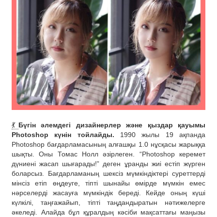
💃
Бүгін әлемдегі дизайнерлер және қыздар қауымы
Photoshop күнін тойлайды.
1990 жылы 19 ақпанда
Photoshop бағдарламасының алғашқы 1.0 нұсқасы жарыққа
шықты. Оны Томас Нолл әзірлеген. “Photoshop керемет
дүниені жасап шығарады!” деген ұранды жиі естіп жүрген
боларсыз. Бағдарламаның шексіз мүмкіндіктері суреттерді
мінсіз етіп өңдеуге, тіпті шынайы өмірде мүмкін емес
нәрселерді жасауға мүмкіндік береді. Кейде оның күші
күлкілі, таңғажайып, тіпті таңдандыратын нәтижелерге
әкеледі. Алайда бұл құралдың кәсіби мақсаттағы маңызы