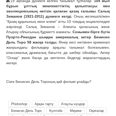
👥
19 ақпанда дүниеге келген танымал тұлғалар.
104 жыл
бұрын ұлттық мемлекеттіктің қалыптасуы мен
эволюциясының негізін қалаған қазақ ғалымы Салық
Зиманов (1921-2011) дүниеге келді.
Оның жетекшілігімен
“Қазақ құқығының көне әлемі” атты 10 томдық энциклопедия
әзірленді. Салық Зиманов – Алматы қаласының және
Атырау облысының Құрметті азаматы.
Сонымен бірге бүгін
Пуэрто-Рикодан шыққан америкалық актер Бенисио
Дель Торо 58 жасқа толды.
Өнер иесі негізінен криминал
жанрындағы фильмдер арқылы танымал болғанымен,
классикалық драмалық бағытта да шебер ойнайды. Актер
“Оскар” және басқа да көптеген беделді марапаттардың
иегері.
Сізге Бенисио Дель Тороның қай фильмі ұнайды?
Photoshop
Арқан тарту
Атаулы күндер
Бенисио Дель Торо
Күнтізбе
Мереке
Оқиғалар