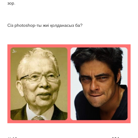
зор.
Сіз рhotoshop-ты жиі қолданасыз ба?