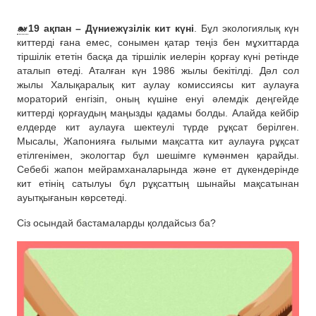
🐋
19 ақпан – Дүниежүзілік кит күні
. Бұл экологиялық күн
киттерді ғана емес, сонымен қатар теңіз бен мұхиттарда
тіршілік ететін басқа да тіршілік иелерін қорғау күні ретінде
аталып өтеді. Аталған күн 1986 жылы бекітілді. Дәл сол
жылы Халықаралық кит аулау комиссиясы кит аулауға
мораторий енгізіп, оның күшіне енуі әлемдік деңгейде
киттерді қорғаудың маңызды қадамы болды. Алайда кейбір
елдерде кит аулауға шектеулі түрде рұқсат берілген.
Мысалы, Жапонияға ғылыми мақсатта кит аулауға рұқсат
етілгенімен, экологтар бұл шешімге күмәнмен қарайды.
Себебі жапон мейрамханаларында және ет дүкендерінде
кит етінің сатылуы бұл рұқсаттың шынайы мақсатынан
ауытқығанын көрсетеді.
Сіз осындай бастамаларды қолдайсыз ба?