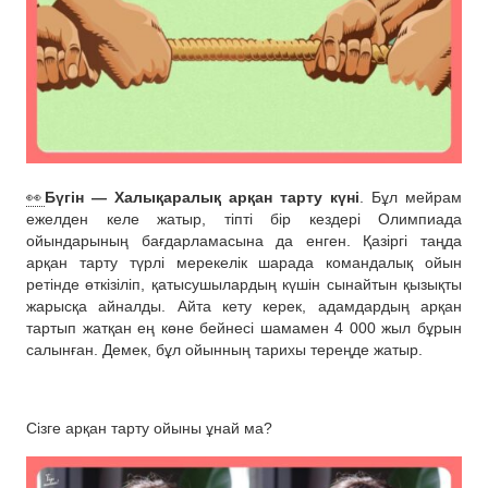
👀
Бүгін — Халықаралық арқан тарту күні
. Бұл мейрам
ежелден келе жатыр, тіпті бір кездері Олимпиада
ойындарының бағдарламасына да енген. Қазіргі таңда
арқан тарту түрлі мерекелік шарада командалық ойын
ретінде өткізіліп, қатысушылардың күшін сынайтын қызықты
жарысқа айналды. Айта кету керек, адамдардың арқан
тартып жатқан ең көне бейнесі шамамен 4 000 жыл бұрын
салынған. Демек, бұл ойынның тарихы тереңде жатыр.
Сізге арқан тарту ойыны ұнай ма?