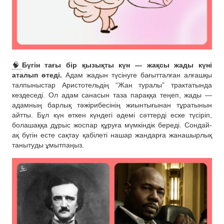
🧠
Бүгін тағы бір қызықты күн — жақсы жады күні
аталып өтеді.
Адам жадын түсінуге бағытталған алғашқы
талпыныстар Аристотельдің “Жан туралы” трактатында
кездеседі. Ол адам санасын таза параққа теңеп, жады —
адамның барлық тәжірибесінің жиынтығынан тұратынын
айтты. Бұл күн өткен күндегі әдемі сәттерді еске түсіріп,
болашаққа дұрыс жоспар құруға мүмкіндік береді. Сондай-
ақ бүгін есте сақтау қабілеті нашар жандарға жанашырлық
танытуды ұмытпаңыз.