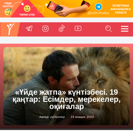
«Үйде жатпа» күнтізбесі. 19
қаңтар: Есімдер, мерекелер,
оқиғалар
Автор: редактор
19 января, 2025