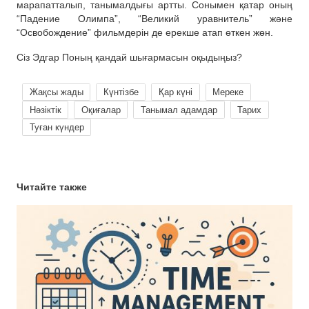
марапатталып, танымалдығы артты. Сонымен қатар оның
“Падение Олимпа”, “Великий уравнитель” және
“Освобождение” фильмдерін де ерекше атап өткен жөн.
Сіз Эдгар Поның қандай шығармасын оқыдыңыз?
Жақсы жады
Күнтізбе
Қар күні
Мереке
Нәзіктік
Оқиғалар
Танымал адамдар
Тарих
Туған күндер
Читайте также