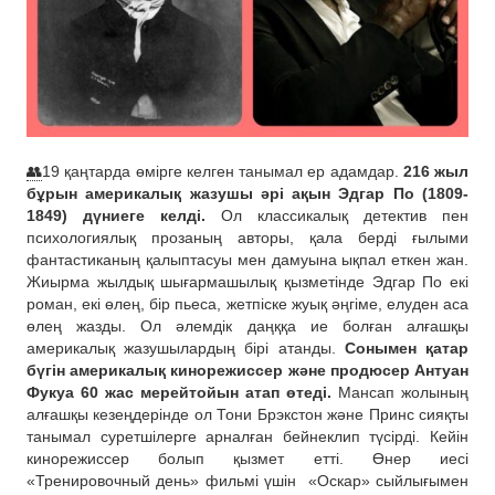
👥
19 қаңтарда өмірге келген танымал ер адамдар.
216 жыл
бұрын америкалық жазушы әрі ақын Эдгар По (1809-
1849) дүниеге келді.
Ол классикалық детектив пен
психологиялық прозаның авторы, қала берді ғылыми
фантастиканың қалыптасуы мен дамуына ықпал еткен жан.
Жиырма жылдық шығармашылық қызметінде Эдгар По екі
роман, екі өлең, бір пьеса, жетпіске жуық әңгіме, елуден аса
өлең жазды. Ол әлемдік даңққа ие болған алғашқы
америкалық жазушылардың бірі атанды.
Сонымен қатар
бүгін америкалық кинорежиссер және продюсер Антуан
Фукуа 60 жас мерейтойын атап өтеді.
Мансап жолының
алғашқы кезеңдерінде ол Тони Брэкстон және Принс сияқты
танымал суретшілерге арналған бейнеклип түсірді. Кейін
кинорежиссер болып қызмет етті. Өнер иесі
«Тренировочный день» фильмі үшін
«Оскар» сыйлығымен