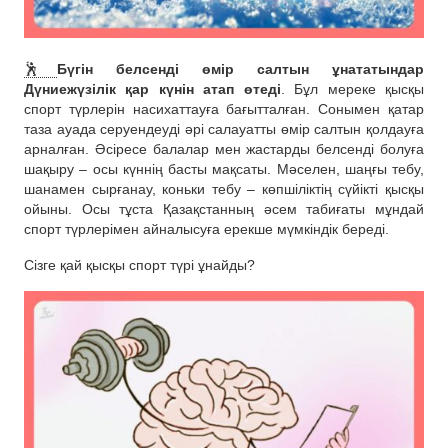
🕺
Бүгін белсенді өмір салтын ұнататындар
Дүниежүзілік қар күнін атап өтеді
. Бұл мереке қысқы
спорт түрлерін насихаттауға бағытталған. Сонымен қатар
таза ауада серуендеуді әрі салауатты өмір салтын қолдауға
арналған. Әсіресе балалар мен жастарды белсенді болуға
шақыру – осы күннің басты мақсаты. Мәселен, шаңғы тебу,
шанамен сырғанау, коньки тебу – көпшіліктің сүйікті қысқы
ойыны. Осы тұста Қазақстанның әсем табиғаты мұндай
спорт түрлерімен айналысуға ерекше мүмкіндік береді.
Сізге қай қысқы спорт түрі ұнайды?