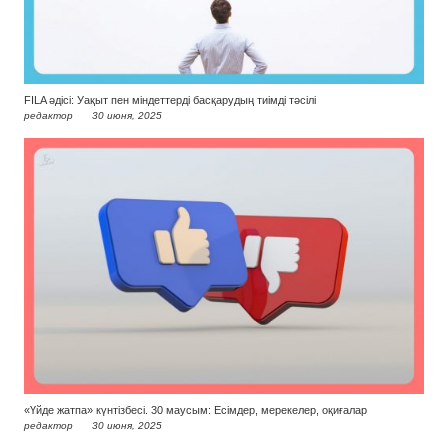
FILA әдісі: Уақыт пен міндеттерді басқарудың тиімді тәсілі
редактор
30 июня, 2025
«Үйде жатпа» күнтізбесі. 30 маусым: Есімдер, мерекелер, оқиғалар
редактор
30 июня, 2025