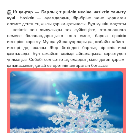
🦁
19 қаңтар — Барлық тіршілік иесіне нәзіктік таныту
күні.
Нәзіктік — адамдардың бір-біріне және қоршаған
әлемге деген ең жылы қарым-қатынасы. Бұл күннің мақсаты
– нәзіктік пен жылулықты тек сүйіктіңізге, ата-анаңызға
немесе балапандарыңызға ғана емес, барша тіршілік
иелеріне көрсету. Мұнда үй жануарлары да, жабайы табиғат
иелері де, жалпы Жер бетіндегі барлық тіршілік иесі
қамтылады. Бұл ғажайып сезімді айналаңызға көрсетуден
ұялмаңыз. Себебі сол сәтте-ақ олардың сізге деген қарым-
қатынасының қалай өзгеретінін аңғаратын боласыз.