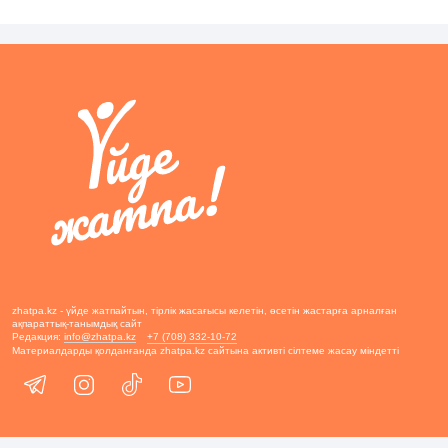
zhatpa.kz - үйде жатпайтын, тірлік жасағысы келетін, өсетін жастарға арналған
ақпараттық-танымдық сайт
Редакция:
info@zhatpa.kz
+7 (708) 332-10-72
Материалдарды қолданғанда zhatpa.kz сайтына активті сілтеме жасау міндетті