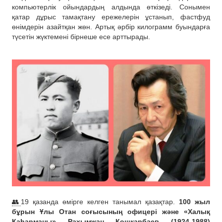
компьютерлік ойындардың алдында өткізеді. Сонымен
қатар дұрыс тамақтану ережелерін ұстанып, фастфуд
өнімдерін азайтқан жөн. Артық әрбір килограмм буындарға
түсетін жүктемені бірнеше есе арттырады.
👥
19 қазанда өмірге келген танымал қазақтар.
100 жыл
бұрын Ұлы Отан соғысының офицері және «Халық
Қаһарманы» Рахымжан Қошқарбаев (1924-1988)