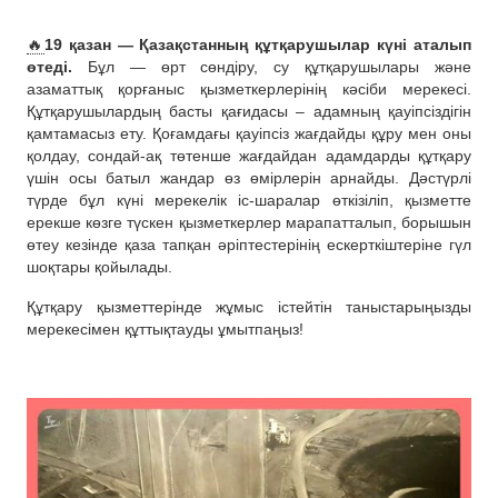
🔥
19 қазан — Қазақстанның құтқарушылар күні аталып
өтеді.
Бұл — өрт сөндіру, су құтқарушылары және
азаматтық қорғаныс қызметкерлерінің кәсіби мерекесі.
Құтқарушылардың басты қағидасы – адамның қауіпсіздігін
қамтамасыз ету. Қоғамдағы қауіпсіз жағдайды құру мен оны
қолдау, сондай-ақ төтенше жағдайдан адамдарды құтқару
үшін осы батыл жандар өз өмірлерін арнайды. Дәстүрлі
түрде бұл күні мерекелік іс-шаралар өткізіліп, қызметте
ерекше көзге түскен қызметкерлер марапатталып, борышын
өтеу кезінде қаза тапқан әріптестерінің ескерткіштеріне гүл
шоқтары қойылады.
Құтқару қызметтерінде жұмыс істейтін таныстарыңызды
мерекесімен құттықтауды ұмытпаңыз!