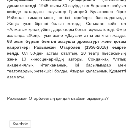
дүниеге келді
. 1945 жылы 30 сәуірде ол Берлинге шабуыл
кезінде қатардағы жауынгер Григорий Булатовпен бірге
Рейхстаг ғимаратының негізгі кіреберіс баспалдағында
Жеңіс туын бірінші болып көтерді. Соғыстан кейін ол
«Алматы» қонақ үйінің директоры болып жұмыс істеді. Өмір
жолында «Жеңіс туы» және «Дауыл» атты екі кітап жазды.
68 жыл бұрын белгілі жазушы драматург және қоғам
қайраткері Рахымжан Отарбаев (1956-2018) өмірге
келді.
Ол 50-ден астам кітаптың, 20 театр пьесасының
және 10 киносценарийдің авторы. Сондай-ақ Ұлттық
академиялық кітапхананың, ірі басылымдар мен
театрлардың жетекшісі болды. Атырау қаласының Құрметті
азаматы.
Рахымжан Отарбаевтың қандай кітабын оқыдыңыз?
Күнтізбе