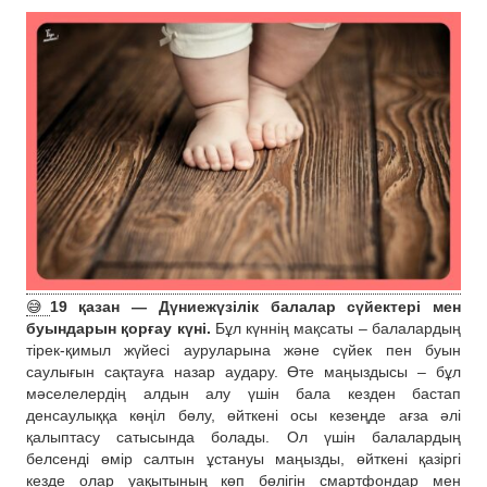
😅
19 қазан — Дүниежүзілік балалар сүйектері мен
буындарын қорғау күні.
Бұл күннің мақсаты – балалардың
тірек-қимыл жүйесі ауруларына және сүйек пен буын
саулығын сақтауға назар аудару. Өте маңыздысы – бұл
мәселелердің алдын алу үшін бала кезден бастап
денсаулыққа көңіл бөлу, өйткені осы кезеңде ағза әлі
қалыптасу сатысында болады. Ол үшін балалардың
белсенді өмір салтын ұстануы маңызды, өйткені қазіргі
кезде олар уақытының көп бөлігін смартфондар мен