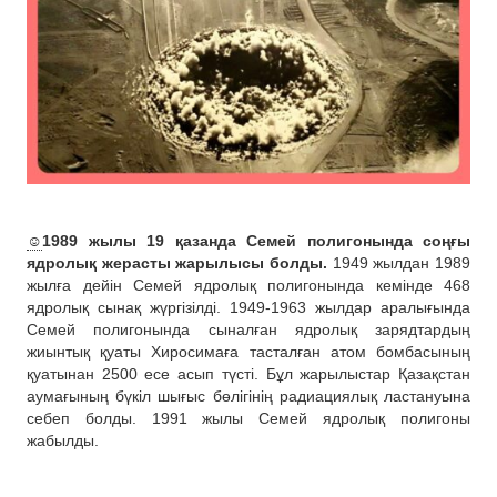
☺️
1989 жылы 19 қазанда Семей полигонында соңғы
ядролық жерасты жарылысы болды.
1949 жылдан 1989
жылға дейін Семей ядролық полигонында кемінде 468
ядролық сынақ жүргізілді. 1949-1963 жылдар аралығында
Семей полигонында сыналған ядролық зарядтардың
жиынтық қуаты Хиросимаға тасталған атом бомбасының
қуатынан 2500 есе асып түсті. Бұл жарылыстар Қазақстан
аумағының бүкіл шығыс бөлігінің радиациялық ластануына
себеп болды. 1991 жылы Семей ядролық полигоны
жабылды.