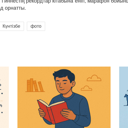
 Гиннестің рекордтар кітабына еніп, марафон бойын
рд орнатты.
Күнтізбе
фото