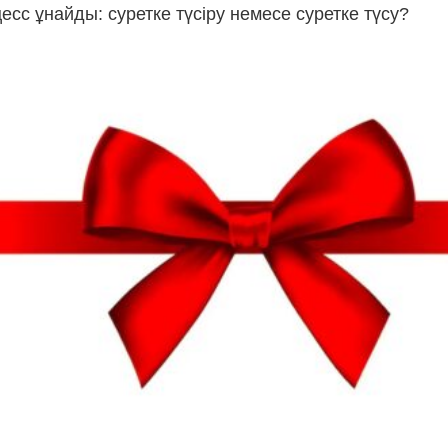
цесс ұнайды: суретке түсіру немесе суретке түсу?