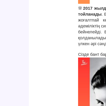
🌸
2017 жылд
тойланады
. 
жоғалтпай к
әдеміліктің 
бейнелейді. 
қолданылады.
үлкен әрі сән
Сізде бант ба