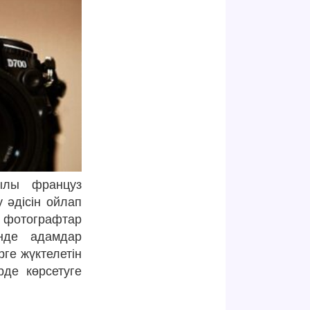
ылы француз
 әдісін ойлап
р фотографтар
нде адамдар
ге жүктелетін
рде көрсетуге