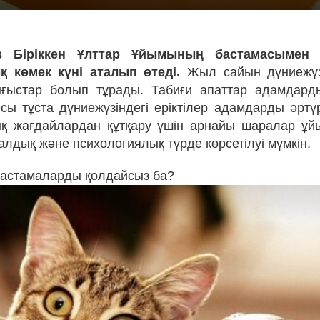
 Біріккен Ұлттар Ұйымының бастамасымен Д
қ көмек күні аталып өтеді.
Жыл сайын дүниежүз
ығыстар болып тұрады. Табиғи апаттар адамдард
сы тұста дүниежүзіндегі еріктілер адамдарды әртү
ық жағдайлардан құтқару үшін арнайы шаралар ұй
алдық және психологиялық түрде көрсетілуі мүмкін.
бастамаларды қолдайсыз ба?