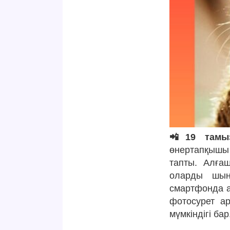
📲19 тамы
өнертапқышы 
тапты. Алғаш
оларды шын
смартфонда а
фотосурет ар
мүмкіндігі бар