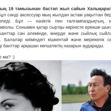
ың 19 тамызынан бастап жыл сайын Халықарал
Бұл сәнді аксессуар мың жылдан астам уақыттан бе
еледі. Бұл — нәзіктік пен талғампаздықтың, к
символы. Сонымен қатар сыртқы көріністе ерекше ш
Банттар сән әлемінде, өнерде және сыйлық сыйл
 Балалар киіміндегі кішкентай және мерекелік 
ді банттар әрқашан көпшіліктің назарын аударады.
р ма? :)