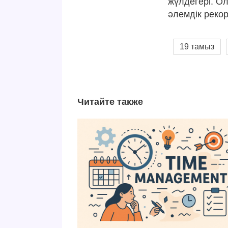
жүлдегері. Ол
әлемдік реко
19 тамыз
Читайте также