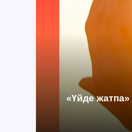
«Үйде жатпа» 