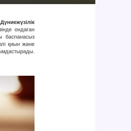
үниежүзілік
інде ондаған
ы баспанасыз
рлі қиын және
ымдастырады.