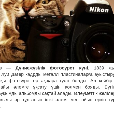
з — Дүниежүзілік фотосурет күні.
1839 ж
Луи Дагер кадрды металл пластиналарға ауыстыру
қы фотосуреттер ақ-қара түсті болды. Ал кейбі
айы әлемге ұқсату үшін қолмен бояды. Бүгі
уқымды альбомды сақтай алады. Әлеуметтік желілер
қылы әр тұлғаның ішкі әлемі мен ойын еркін тү
.