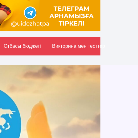
Отбасы бюджетi
Викторина мен тесттер