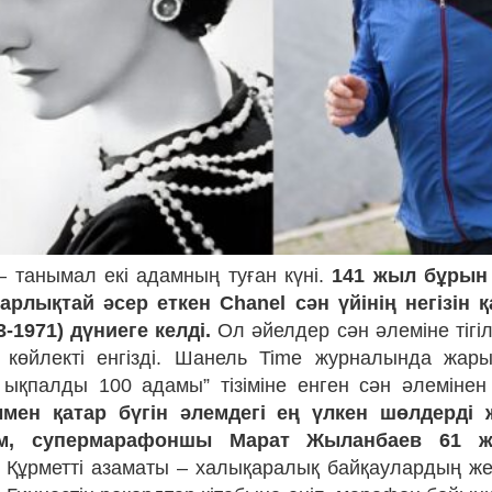
 танымал екі адамның туған күні.
141 жыл бұрын 
арлықтай әсер еткен Chanel сән үйінің негізін 
-1971) дүниеге келді.
Ол әйелдер сән әлеміне тігі
 көйлекті енгізді. Шанель Time журналында жар
ықпалды 100 адамы” тізіміне енген сән әлеміне
мен қатар бүгін әлемдегі ең үлкен шөлдерді ж
м, супермарафоншы Марат Жыланбаев 61 ж
 Құрметті азаматы – халықаралық байқаулардың ж