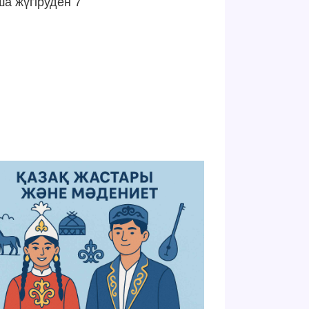
ша жүгіруден 7