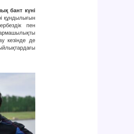
ық бант күні
рі құндылығын
ербездік пен
ығармашылықты
ау кезінде де
сыйлықтардағы