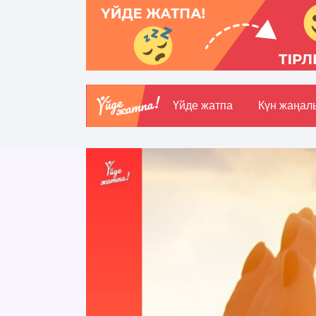
Үйде жатпа
Күн жаңал