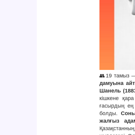
👥19 тамыз —
дамуына айт
Шанель (1883
кішкене қара
ғасырдың ең 
болды.
Соны
жалғыз ада
Қазақстанның