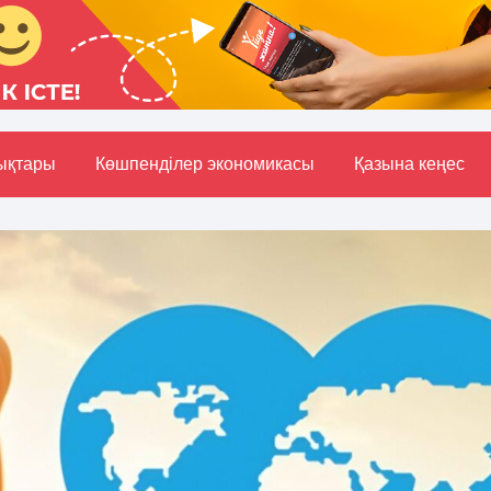
ықтары
Көшпенділер экономикасы
Қазына кеңес