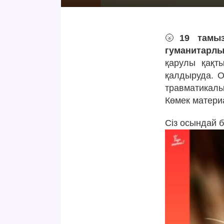
🌝
19 тамыз
гуманитарлы
қарулы қақт
қалдыруда. О
травматикал
Көмек матери
Сіз осындай 