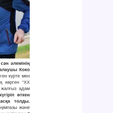
сән әлемінің
қалаушы Коко
лген күрте мен
ық көрген “ХХ
н жалғыз адам
үгіріп өткен
асқа толды.
еңімпазы және