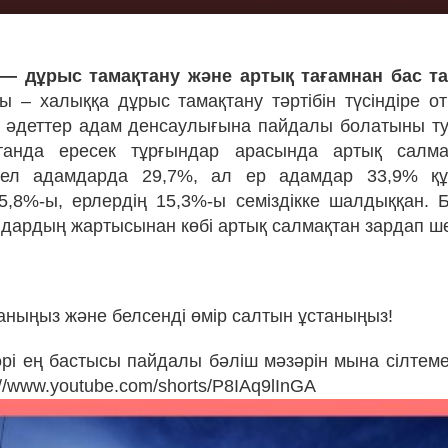
— дұрыс тамақтану және артық тағамнан бас тар
ты – халыққа дұрыс тамақтану тәртібін түсіндіре о
 әдеттер адам денсаулығына пайдалы болатыны т
станда ересек тұрғындар арасында артық салм
әйел адамдарда 29,7%, ал ер адамдар 33,9% құ
5,8%-ы, ерлердің 15,3%-ы семіздікке шалдыққан. Бі
ндардың жартысынан көбі артық салмақтан зардап ше
аныңыз және белсенді өмір салтын ұстаныңыз!
 әрі ең бастысы пайдалы бәліш мәзәрін мына сілтем
://www.youtube.com/shorts/P8IAq9lInGA