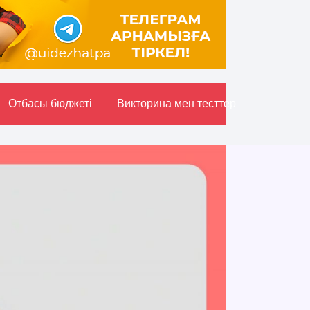
Отбасы бюджетi
Викторина мен тесттер