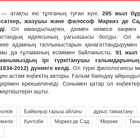
— атақты екі тұлғаның туған күні.
285 жыл бұ
аясаткер, жазушы және философ Маркиз де Сад
ді
. Ол имандылықпен, дінмен немесе заңмен 
бостандық идеясының уағызшысы болды. Ол өм
еке адамның талпыныстарын қанағаттандырумен ж
ымы да ғұламаның есімімен байланысты.
91 жыл 
манымыздың ірі түркітанушы ғалымдарының
934-2012) дүниеге келді.
Ол түркі филологиясы мен
ден астам еңбектің авторы. Ғалым баяндау айқынд
ерімен ерекшеленеді. Сонымен қатар ол еңбектер
керткіштерін ашты.
жолов
Байқоңыр ғарыш айлағы
дұрыс тамақтану
мәлік
Күнтізбе
Маркиз де Сад
Мереке
Таны
р