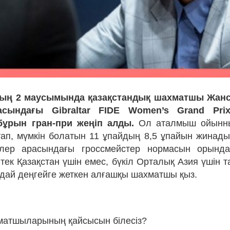
ың 2 маусымында қазақстандық шахматшы Жанс
асындағы Gibraltar FIDE Women’s Grand Prix
бұрын гран-при жеңіп алды.
Ол аталмыш ойынны
тап, мүмкін болатын 11 ұпайдың 8,5 ұпайын жинады.
лер арасындағы гроссмейстер нормасын орындау
тек Қазақстан үшін емес, бүкіл Орталық Азия үшін та
дай деңгейге жеткен алғашқы шахматшы қыз.
хматшыларының қайсысын білесіз?