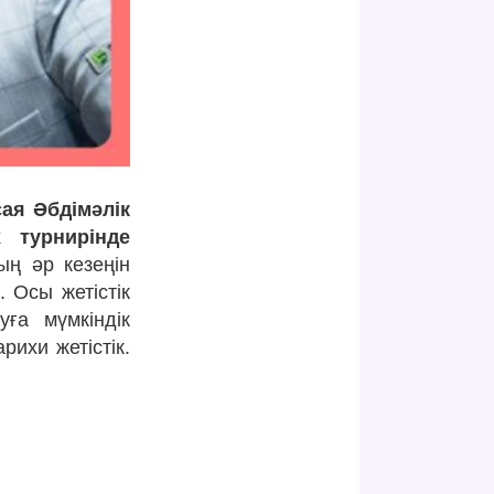
ая Әбдімәлік
 турнирінде
ң әр кезеңін
 Осы жетістік
ға мүмкіндік
рихи жетістік.