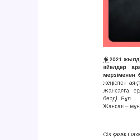
🧠
2021 жылд
әйелдер ар
мерзіменен 
жеңіспен аяқ
Жансаяға ер
берді. Бұл — 
Жансая – мұн
Сіз қазақ ша