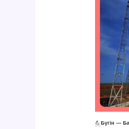
💪
Бүгін — Б