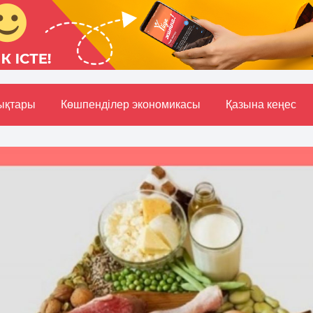
ықтары
Көшпенділер экономикасы
Қазына кеңес