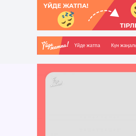
Үйде жатпа
Күн жаңал