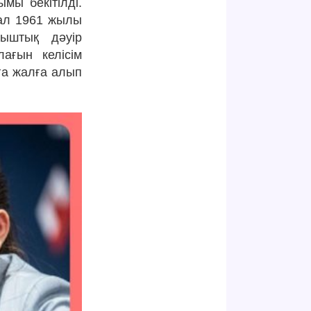
ы бекітілді.
 ал 1961 жылы
ыштық дәуір
ағын келісім
ға жалға алып