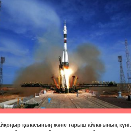
айқоңыр қаласының және ғарыш айлағының күні