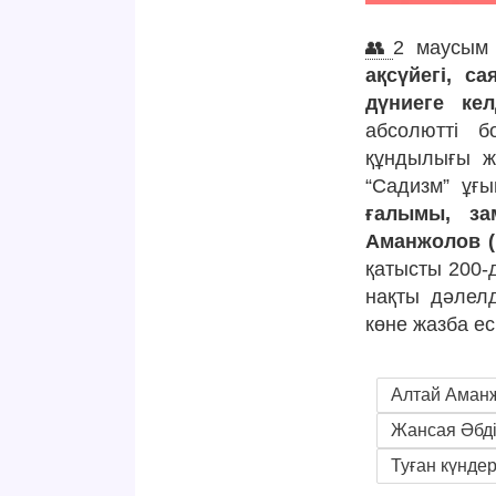
👥
2 маусым 
ақсүйегі, с
дүниеге кел
абсолютті 
құндылығы ж
“Садизм” ұғ
ғалымы, за
Аманжолов (1
қатысты 200-
нақты дәлелд
көне жазба ес
Алтай Аман
Жансая Әбді
Туған күнде