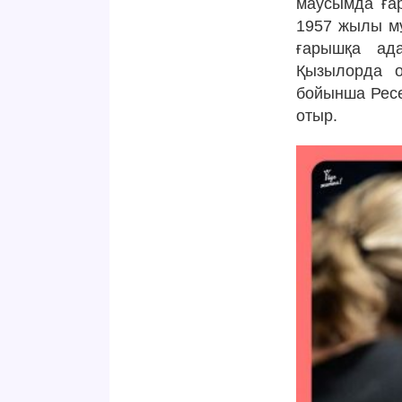
маусымда ға
1957 жылы мұ
ғарышқа ад
Қызылорда о
бойынша Ресе
отыр.