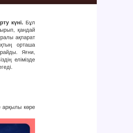
ту күні.
Бұл
тырып, қандай
уралы ақпарат
ақтың орташа
райды. Яғни,
здің елімізде
геді.
е арқылы көре