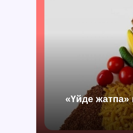
«Үйде жатпа» 