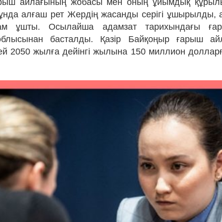
рыш айлағының жобасы мен оның ұйымдық құрылым
нда алғаш рет Жердің жасанды серігі ұшырылды,
ам ұшты. Осылайша адамзат тарихындағы ғар
блысынан басталды. Қазір Байқоңыр ғарыш айл
й 2050 жылға дейінгі жылына 150 миллион доллар