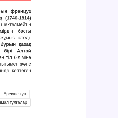
рын француз
 (1740-1814)
шектелмейтін
ірдің басты
ұмыс істеді.
бұрын қазақ
 бірі Алтай
 тіл біліміне
ылығымен және
інде көптеген
Ерекше күн
мал тұлғалар