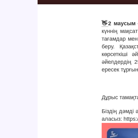
👋
2 маусым 
күннің мақса
тағамдар мен
беру. Қазақ
көрсеткіші 
әйелдердің 2
ересек тұрғы
Дұрыс тамақт
Біздің дәмді
аласыз: https