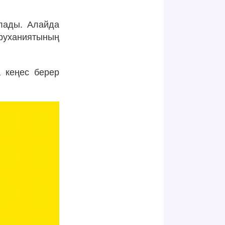
лады. Алайда
руханиятының
а кеңес берер