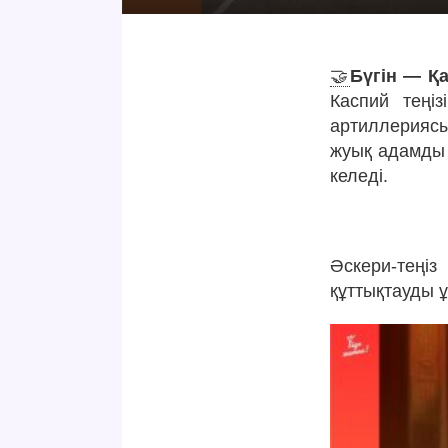
🤝
Бүгін — Қа
Каспий теңіз
артиллерияс
жуық адамды 
келеді.
Әскери-теңі
құттықтауды 