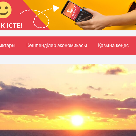
ықтары
Көшпенділер экономикасы
Қазына кеңес