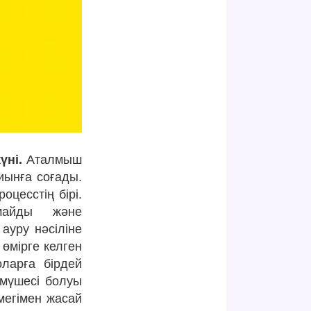
үні.
Аталмыш
иынға соғады.
цесстің бірі.
майды және
ауру нәсіліне
өмірге келген
ларға бірдей
 мүшесі болуы
мегімен жасай