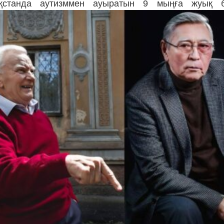
ақстанда аутизммен ауыратын 9 мыңға жуық б