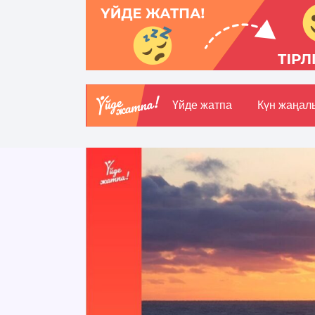
Үйде жатпа
Күн жаңал