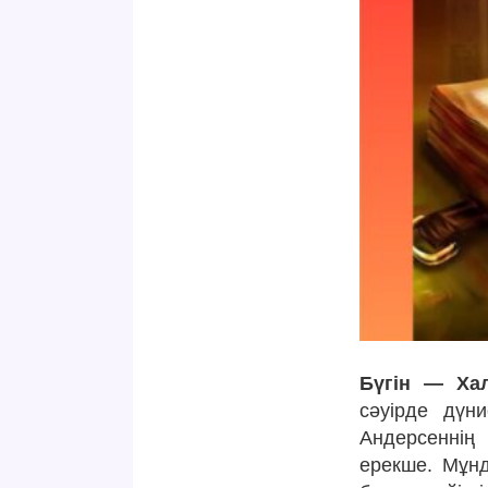
Бүгін — Хал
сәуірде дүни
Андерсеннің
ерекше. Мұнд