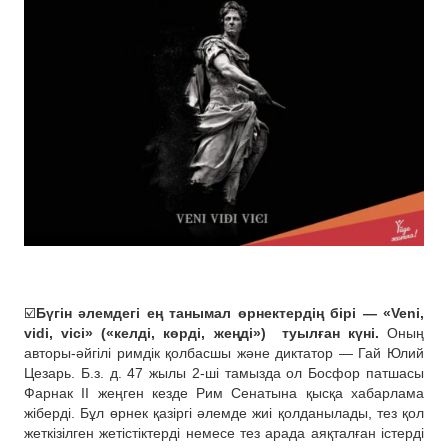
☑️
Бүгін әлемдегі ең танымал өрнектердің бірі — «Veni,
vidi, vici» («келді, көрді, жеңді»)
туылған күні.
Оның
авторы-әйгілі римдік қолбасшы және диктатор — Гай Юлий
Цезарь. Б.з. д. 47 жылы 2-ші тамызда ол Босфор патшасы
Фарнак II жеңген кезде Рим Сенатына қысқа хабарлама
жіберді. Бұл өрнек қазіргі әлемде жиі қолданылады, тез қол
жеткізілген жетістіктерді немесе тез арада аяқталған істерді