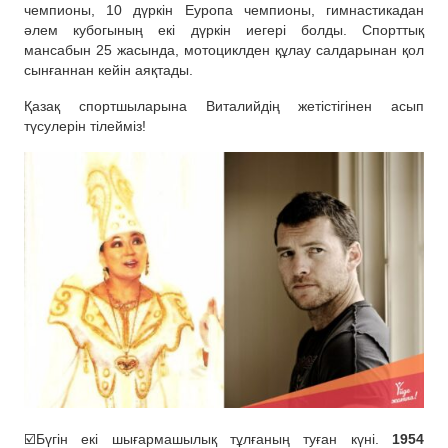
чемпионы, 10 дүркін Еуропа чемпионы, гимнастикадан
әлем кубогының екі дүркін иегері болды. Спорттық
мансабын 25 жасында, мотоциклден құлау салдарынан қол
сынғаннан кейін аяқтады.
Қазақ спортшыларына Виталийдің жетістігінен асып
түсулерін тілейміз!
☑️Бүгін екі шығармашылық тұлғаның туған күні.
1954