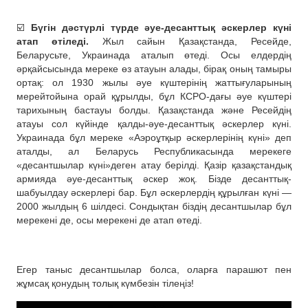
☑️
Бүгін дәстүрлі түрде әуе-десанттық әскерлер күні
атап өтіледі.
Жыл сайын Қазақстанда, Ресейде,
Беларусьте, Украинада аталып өтеді. Осы елдердің
әрқайсысында мереке өз атауын алады, бірақ оның тамыры
ортақ: ол 1930 жылы әуе күштерінің жаттығуларының
мерейтойына орай құрылды, бұл КСРО-дағы әуе күштері
тарихының бастауы болды. Қазақстанда және Ресейдің
атауы сол күйінде қалды-әуе-десанттық әскерлер күні.
Украинада бұл мереке «Аэроұтқыр әскерлерінің күні» деп
аталды, ал Беларусь Республикасында мерекеге
«десантшылар күні»деген атау берілді. Қазір қазақстандық
армияда әуе-десанттық әскер жоқ. Бізде десанттық-
шабуылдау әскерлері бар. Бұл әскерлердің құрылған күні —
2000 жылдың 6 шілдесі. Сондықтан біздің десантшылар бұл
мерекені де, осы мерекені де атап өтеді.
Егер таныс десантшылар болса, оларға парашют пен
жұмсақ қонудың толық күмбезін тілеңіз!