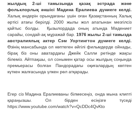
жылдың 2-ші тамызында қазақ эстрада және
фольклорлық әншісі Мадина Ералиева дүниеге келді.
Халық әндерін орындағаны үшін оған Қазақстанның Халық
әртісі атағы берілді. 2000 жылы жол апатынан мезгілсіз
қайтыс болды.
Қызылордада оның атында Мәдениет
сарайы, сондай-ақ мұражай бар.
1976 жылы 2-ші тамызда
австралиялық актер Сэм Уортингтон дүниеге келді.
Өзінің мансабында ол көптеген әйгілі фильмдерде ойнады,
бірақ біз оны аватардағы Джейк Салли ретінде жақсы
білеміз. Айтпақшы, ол сонымен қатар осы жылдың соңында
премьерасы болған Пандорадағы оқиғалардың көптен
күткен жалғасында үлкен рөл атқарады.
Егер сіз Мадина Ералиеваны білмесеңіз, онда мына клипті
қараңызшы. Ол бірден есіңізге түседі
https://www.youtube.com/watch?v=QcDDc4QvKto