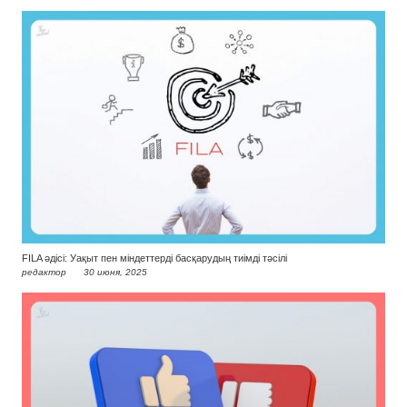
FILA әдісі: Уақыт пен міндеттерді басқарудың тиімді тәсілі
редактор
30 июня, 2025