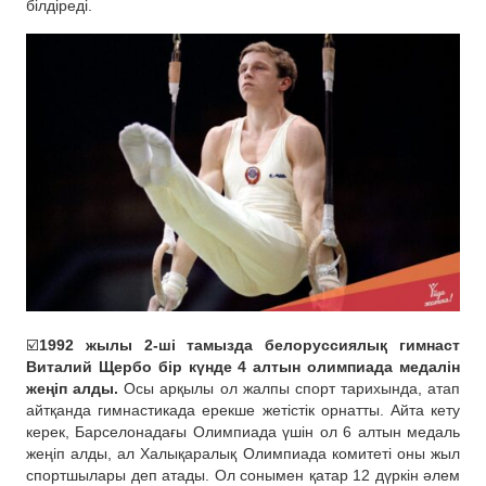
білдіреді.
☑️
1992 жылы 2-ші тамызда белоруссиялық гимнаст
Виталий Щербо бір күнде 4 алтын олимпиада медалін
жеңіп алды.
Осы арқылы ол жалпы спорт тарихында, атап
айтқанда гимнастикада ерекше жетістік орнатты. Айта кету
керек, Барселонадағы Олимпиада үшін ол 6 алтын медаль
жеңіп алды, ал Халықаралық Олимпиада комитеті оны жыл
спортшылары деп атады. Ол сонымен қатар 12 дүркін әлем