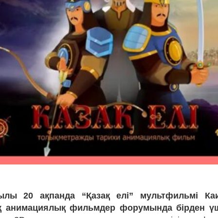
ылы 20 ақпанда “Қазақ елі” мультфильмі Ка
қ анимациялық фильмдер форумында бірден үш