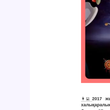
👩‍💻
2017 ж
халықаралы