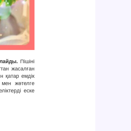
йлайды.
Пішіні
ттан жасалған
н қатар емдік
ю мен жөтелге
ліктерді еске