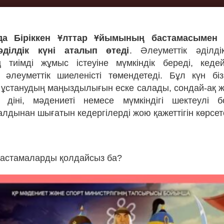
да Біріккен Ұлттар Ұйымының бастамасымен Д
әділдік күні аталып өтеді
. Әлеуметтік әділд
 тиімді жұмыс істеуіне мүмкіндік береді, кедей
н әлеуметтік шиеленісті төмендетеді. Бұл күн бізг
 ұстанудың маңыздылығын еске салады, сондай-ақ 
, діні, мәдениеті немесе мүмкіндігі шектеулі 
лдынан шығатын кедергілерді жою қажеттігін көрсет
бастамаларды қолдайсыз ба?