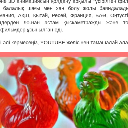
не 3D анимациясын қолдану арқылы түсірілген фи
ң балалық шағы мен хан болу жолы баяндала
ания, АҚШ, Қытай, Ресей, Франция, БАӘ, Оңтүст
лдерден 90-нан астам қысқаметражды және то
фильмдер ұсынылған еді.
 әлі көрмесеңіз, YOUTUBE желісінен тамашалай ала