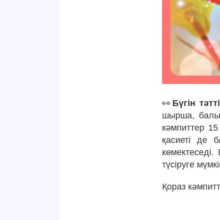
👀
Бүгін тәт
шырша, балық
кәмпиттер 15
қасиеті де б
көмектеседі.
түсіруге мүмкі
Қораз кәмпит