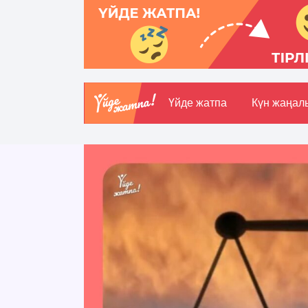
Үйде жатпа
Күн жаңал