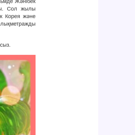
льмде Жәнібек
ды. Сол жылы
ік Корея және
лықметражды
сыз.