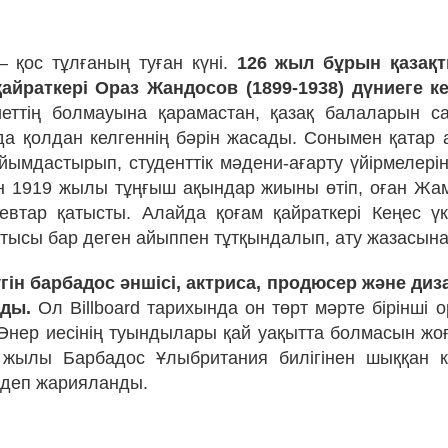
 қос тұлғаның туған күні.
126 жыл бұрын қазақ
айраткері Ораз Жандосов (1899-1938) дүниеге ке
иеттің болмауына қарамастан, қазақ балаларын с
а қолдан келгеннің бәрін жасады. Сонымен қатар
ұйымдастырып, студенттік мәдени-ағарту үйірмелері
н 1919 жылы тұңғыш ақындар жиыны өтіп, оған Жа
евтар қатысты. Алайда қоғам қайраткері Кеңес үк
атысы бар деген айыппен тұтқындалып, ату жазасына 
гін барбадос әншісі, актриса, продюсер және ди
лды.
Ол Billboard тарихында он төрт мәрте бірінші 
 Өнер иесінің туындылары қай уақытта болмасын ж
1 жылы Барбадос Ұлыбритания билігінен шыққан к
 деп жарияланды.