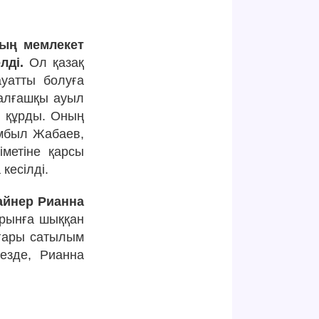
тың мемлекет
лді.
Ол қазақ
ауатты болуға
 алғашқы ауыл
н құрды. Оның
мбыл Жабаев,
іметіне қарсы
кесілді.
зайнер Рианна
орынға шыққан
оғары сатылым
езде, Рианна