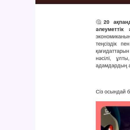
🤔
20 ақпан
әлеуметтік 
экономиканың
теңсіздік пе
қағидаттарын
нәсілі, ұлты
адамдардың а
Сіз осындай 