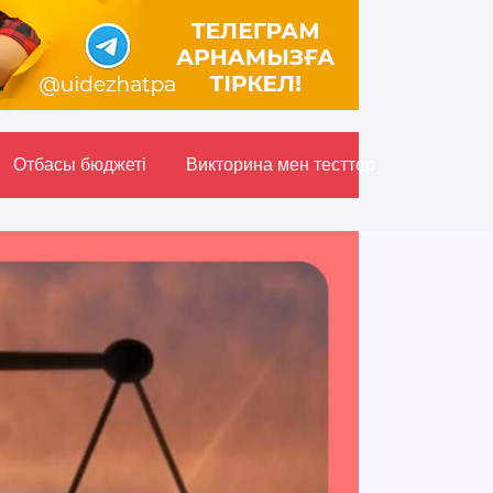
Отбасы бюджетi
Викторина мен тесттер