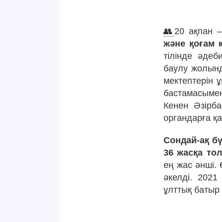
👥
20 ақпан —
және қоғам қ
тілінде әдеб
баулу жолынд
мектептерін 
бастамасыме
Кенен Әзірба
органдарға қ
Сондай-ақ бү
36 жасқа то
ең жас әнші.
әкелді. 202
ұлттық батыр