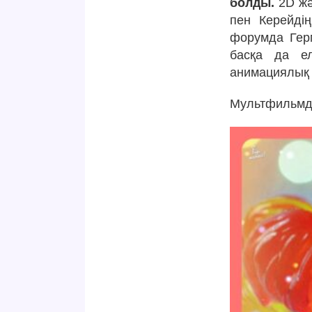
болды.
2D жә
пен Керейді
форумда Герм
басқа да е
анимациялық 
Мультфильмді