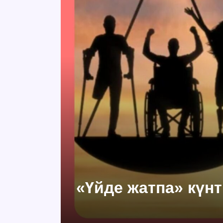
«Үйде жатпа» күнт