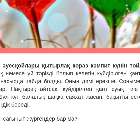
ті әуесқойлары қытырлақ қораз кәмпит күнін то
 немесе үй тәрізді болып келетін күйдірілген қан
 ғасырда пайда болды. Оның дәмі ерекше. Соныме
ар. Нақтырақ айтсақ, күйдірілген қант суық ти
 Бұл күн балалық шаққа саяхат жасап, бақытты есте
ндік береді.
ті сағынып жүргендер бар ма?