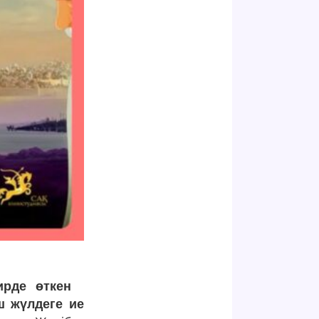
ирде өткен
 жүлдеге ие