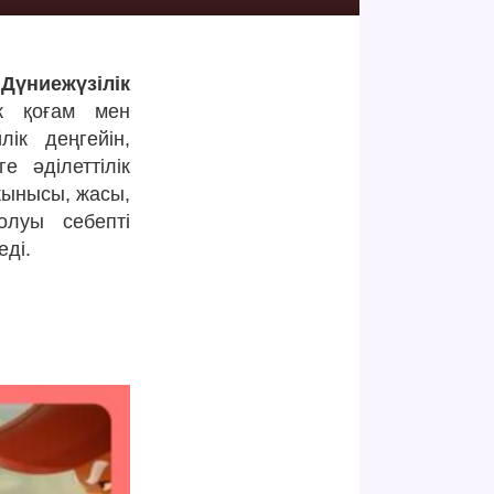
үниежүзілік
ік қоғам мен
лік деңгейін,
е әділеттілік
жынысы, жасы,
болуы себепті
еді.