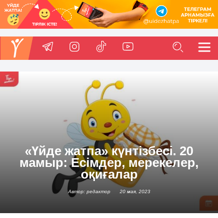
«Үйде жатпа» күнтізбесі. 20
мамыр: Есімдер, мерекелер,
оқиғалар
Автор: редактор
20 мая, 2023