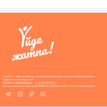
zhatpa.kz - үйде жатпайтын, тірлік жасағысы келетін, өсетін жастарға арналған
ақпараттық-танымдық сайт
Редакция:
info@zhatpa.kz
+7 (708) 332-10-72
Материалдарды қолданғанда zhatpa.kz сайтына активті сілтеме жасау міндетті