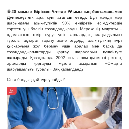
🐝
20 мамыр Біріккен Ұлттар Ұйымының бастамасымен
Дүниежүзілік ара күні аталып өтеді.
Бұл жәндік жер
шарындағы азық-түліктің 90% өндіретін өсімдіктердің
төрттен үш бөлігін тозаңдандырады. Мерекенің мақсаты –
адамзаттың өмір сүруі үшін аралардың маңыздылығы
туралы ақпарат тарату және елдерді азық-түліктің күрт
қысқаруына жол бермеу үшін аралар мен басқа да
тозаңдандырғыштарды қорғау шараларын күшейтуге
шақырады. Қазақстанда 2002 жылы осы қызметті реттеп,
араларды қорғауды жүзеге асыратын «Омарта
шаруашылығы туралы» Заң қабылданды.
Сізге балдың қай түрі ұнайды?