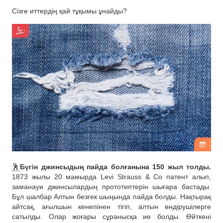
Сізге иттердің қай тұқымы ұнайды?
🕺
Бүгін джинсыдың пайда болғанына 150 жыл толды.
1873 жылы 20 мамырда Levi Strauss & Co патент алып,
заманауи джинсылардың прототиптерін шығара бастады.
Бұл шалбар Алтын безгек шыңында пайда болды. Нақтырақ
айтсақ, ағылшын кенепінен тігіп, алтын өндірушілерге
сатылды. Олар жоғары сұранысқа ие болды. Өйткені