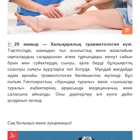
🩺
20 мамыр — Халықаралық травматология күні.
Тәртіпсіздік, шамадан тыс асығыстық және жазатайым
оқиғалардың салдарынан әлем тұрғындары минут сайын
буын мен сүйектердің сынуы, қала берді бұлшықеттің
созылуы сияқты ауруларға тап болуда.
Мұндай жағдайда
адам арнайы травматология бөлімшесіне жүгінеді. Бұл
ғылым Гиппократтың «буындар туралы» және «сынықтар
туралы» еңбектерінің арқасында медицинаның жеке
саласына айналды. Оны дәрігерлер әлі күнге дейін
қолданып келеді.
Сақ болыңыз және ауырмаңыз!