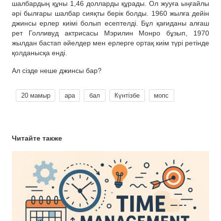
шалбардың құны 1,46 долларды құрады. Ол жууға ыңғайлы
әрі былғары шалбар сияқты берік болды. 1960 жылға дейін
джинсы ерлер киімі болып есептелді. Бұл қағиданы алғаш
рет Голливуд актрисасы Мэрилин Монро бұзып, 1970
жылдан бастап әйелдер мен ерлерге ортақ киім түрі ретінде
қолданысқа енді.
Ал сізде неше джинсы бар?
20 мамыр
ара
бал
Күнтізбе
мопс
Читайте также