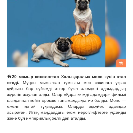
🦮
20 мамыр кинологтар Халықаралық мопс күнін атап
өтеді.
Мұңды мыжылған тұмсығы мен сақинаға ұқсас
құйрығы бар сүйкімді иттер бүкіл әлемдегі адамдардың
жүрегін жаулап алды. Олар «Қара киімді адамдар» фильмі
шыққаннан кейін ерекше танымалдыққа ие болды. Мопс —
ежелгі қытай тұқымдасы. Оларды ақсүйек адамдар
асыраған. Иттің маңдайдағы әжімі иероглифтерге ұқсайды
және бұл империялық белгі деп аталды.