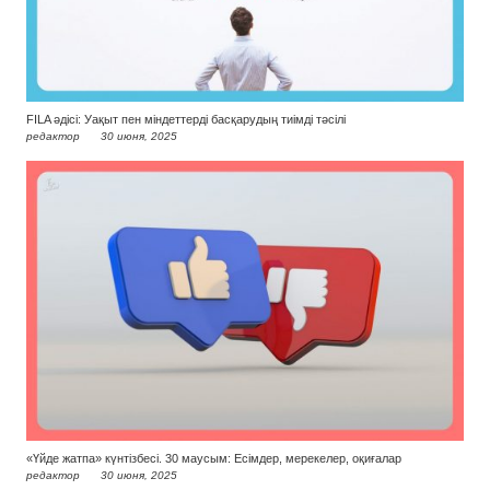
FILA әдісі: Уақыт пен міндеттерді басқарудың тиімді тәсілі
редактор
30 июня, 2025
«Үйде жатпа» күнтізбесі. 30 маусым: Есімдер, мерекелер, оқиғалар
редактор
30 июня, 2025