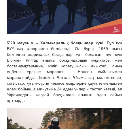
☑️
20 маусым – Халықаралық босқындар күні.
Бұл күн
БҰҰ-ның қарарымен белгіленді. Ол бұрын 1969 жылы
бекітілген африкалық босқындар күні болатын. Бұл күні
Біріккен Ұлттар Ұйымы босқындардың құқықтары мен
бостандықтарының үздік қорғаушысын анықтап, оның
еңбегін ерекше марапат – Нансен сыйлығымен
марапаттайды. Біріккен Ұлттар Ұйымының мәліметінше,
соғыстар, қуғын-сүргін немесе өмірлеріне қауіп төнгендіктен
әлем бойынша минутына 24 адам үйлерін тастап кетеді, ал
Украинадағы жағдай босқындар ағынын одан сайын
арттырды.