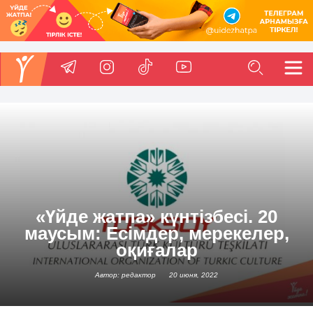
«Үйде жатпа» күнтізбесі. 20
маусым: Есімдер, мерекелер,
оқиғалар
Автор: редактор
20 июня, 2022