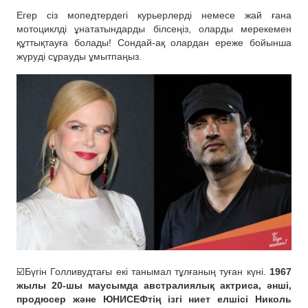
Егер сіз мопедтердегі курьерлерді немесе жай ғана
мотоциклді ұнататындарды білсеңіз, оларды мерекемен
құттықтауға болады! Сондай-ақ олардан ереже бойынша
жүруді сұрауды ұмытпаңыз.
☑️Бүгін Голливудтағы екі танымал тұлғаның туған күні.
1967
жылы 20-шы маусымда австралиялық актриса, әнші,
продюсер және ЮНИСЕФтің ізгі ниет елшісі Николь