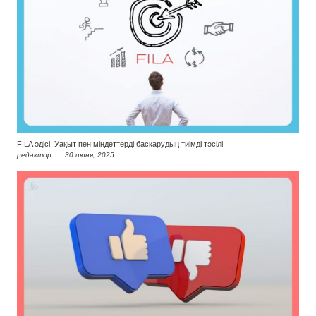
FILA әдісі: Уақыт пен міндеттерді басқарудың тиімді тәсілі
редактор
30 июня, 2025