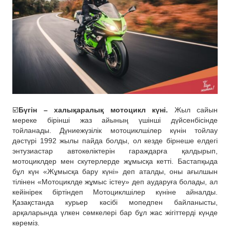
☑️
Бүгін – халықаралық мотоцикл күні.
Жыл сайын
мереке бірінші жаз айының үшінші дүйсенбісінде
тойланады. Дүниежүзілік мотоциклшілер күнін тойлау
дәстүрі 1992 жылы пайда болды, ол кезде бірнеше елдегі
энтузиастар автокөліктерін гараждарға қалдырып,
мотоциклдер мен скутерлерде жұмысқа кетті. Бастапқыда
бұл күн «Жұмысқа бару күні» деп аталды, оны ағылшын
тілінен «Мотоциклде жұмыс істеу» деп аударуға болады, ал
кейінірек біртіндеп Мотоциклшілер күніне айналды.
Қазақстанда курьер кәсібі мопедпен байланысты,
арқаларында үлкен сөмкелері бар бұл жас жігіттерді күнде
көреміз.