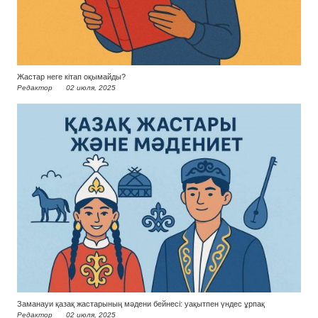
Жастар неге кітап оқымайды?
Редактор
02 июля, 2025
Заманауи қазақ жастарының мәдени бейнесі: уақытпен үндес ұрпақ
Редактор
02 июля, 2025