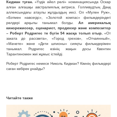
Кидман туған.
«Үздік әйел рөлі» номинациясында Оскар
алған алғашқы австралиялық актриса. Голливудтың Даңқ
аллеясындағы атаулы жұлдыздың иесі. Ол «Мулен Руж»,
«Бэтмен навсегдс», «Золотой компас» фильмдеріндегі
рөлдері арқылы танымал болды.
Ал америкалық
кинорежиссер, сценарист, продюсер және композитор
– Роберт Родригес те бүгін 54 жасқа толып отыр.
«От
заката до рассвета», «Город грехов», «Отчаянный»,
«Мачете» және «Дети шпионы» сияқты фильмдерімен
танымал. Родригес өзінің жақын досы Квентин
Тарантиномен жиі жұмыс істейді.
Роберт Родригес немесе Николь Кидман? Кімнің фильмдері
саған көбірек ұнайды?
Читайте также