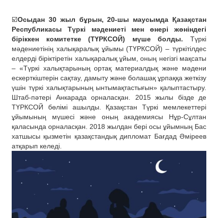
☑️
Осыдан 30 жыл бұрын, 20-шы маусымда Қазақстан
Республикасы Түркі мәдениеті мен өнері жөніндегі
біріккен комитетке (ТҮРКСОЙ) мүше болды.
Түркі
мәдениетінің халықаралық ұйымы (ТҮРКСОЙ) – түркітілдес
елдерді біріктіретін халықаралық ұйым, оның негізгі мақсаты
– «Түркі халықтарының ортақ материалдық және мәдени
ескерткіштерін сақтау, дамыту және болашақ ұрпаққа жеткізу
үшін түркі халықтарының ынтымақтастығын» қалыптастыру.
Штаб-пәтері Анкарада орналасқан. 2015 жылы бізде де
ТҮРКСОЙ бөлімі ашылды. Қазақстан Түркі мемлекеттері
ұйымының мүшесі және оның академиясы Нұр-Сұлтан
қаласында орналасқан. 2018 жылдан бері осы ұйымның Бас
хатшысы қызметін қазақстандық дипломат Бағдад Әміреев
атқарып келеді.