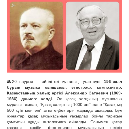
👥
20 наурыз — әйгілі екі тұлғаның туған күні.
156 жыл
бұрын музыка сыншысы, этнограф, композитор,
Қазақстанның халық әртісі Александр Затаевич (1869-
1936) дүниеге келді.
Ол қазақ халқының музыкалық
мұрасын жинап, “Қазақ халқының 1000 әні” және “Қазақтың
500 күйі мен әні” атты еңбектерін жарыққа шығарды. Бұл
жинақтар қазақ музыкасының ғасырлар бойғы тарихын
қамтитын құнды антологияға айналды. Сонымен қатар
қазақтың кәсіби фортепиано музыкасының негізін