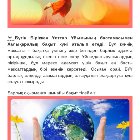
☀️
Бүгін Біріккен Ұлттар Ұйымының бастамасымен
Халықаралық бақыт күні аталып өтеді.
Бұл күннің
мақсаты – бақытқа ұмтылу жер бетіндегі барлық адамға
ортақ құндылық екенін еске салу. Ұйымдастырушылардың
пікірінше, бұл мереке адамзат үшін бақыт ең басты
мақсаттардың бірі екенін көрсетеді. Осыған орай, БҰҰ
барлық елдерді азаматтардың әл-ауқатын жақсартуға күш
салуға шақырады.
Барлық оқырманға шынайы бақыт тілейміз!