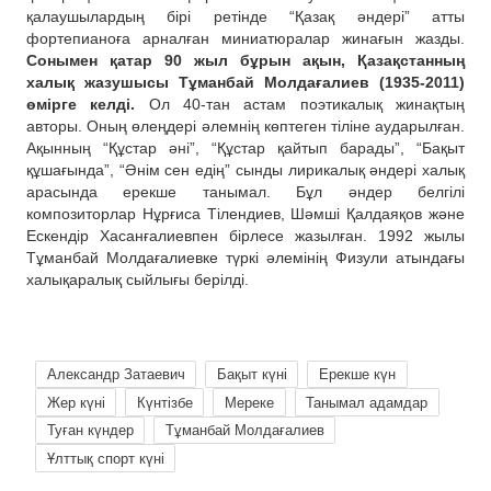
қалаушылардың бірі ретінде “Қазақ әндері” атты
фортепианоға арналған миниатюралар жинағын жазды.
Сонымен қатар 90 жыл бұрын ақын, Қазақстанның
халық жазушысы Тұманбай Молдағалиев (1935-2011)
өмірге келді.
Ол 40-тан астам поэтикалық жинақтың
авторы. Оның өлеңдері әлемнің көптеген тіліне аударылған.
Ақынның “Құстар әні”, “Құстар қайтып барады”, “Бақыт
құшағында”, “Әнім сен едің” сынды лирикалық әндері халық
арасында ерекше танымал. Бұл әндер белгілі
композиторлар Нұрғиса Тілендиев, Шәмші Қалдаяқов және
Ескендір Хасанғалиевпен бірлесе жазылған. 1992 жылы
Тұманбай Молдағалиевке түркі әлемінің Физули атындағы
халықаралық сыйлығы берілді.
Александр Затаевич
Бақыт күні
Ерекше күн
Жер күні
Күнтізбе
Мереке
Танымал адамдар
Туған күндер
Тұманбай Молдағалиев
Ұлттық спорт күні