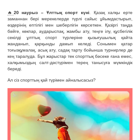
🔥
20 наурыз – Ұлттық спорт күні
. Қазақ халқы ерте
заманнан бері мерекелерде түрлі сайыс ұйымдастырып,
өздерінің ептілігі мен шеберлігін көрсеткен. Қазіргі таңда
бәйге, көкпар, аударыспақ, жамбы ату, теңге ілу, құсбегілік
секілді ұлттық спорт түрлеріне қызығушылық қайта
жанданып, қарқынды дамып келеді. Сонымен қатар
тоғызқұмалақ, асық ату, садақ тарту бойынша турнирлер де
кең таралуда. Бұл жарыстар тек спорттық бәсеке ғана емес,
халқымыздың салт-дәстүрімен терең танысуға мүмкіндік
береді.
Ал сіз спорттың қай түрімен айналысасыз?