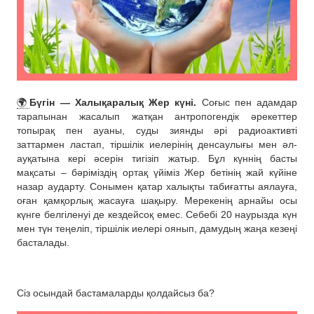
🌍
Бүгін — Халықаралық Жер күні.
Соғыс пен адамдар
тарапынан жасалып жатқан антропогендік әрекеттер
топырақ пен ауаны, суды зиянды әрі радиоактивті
заттармен ластап, тіршілік иелерінің денсаулығы мен әл-
ауқатына кері әсерін тигізіп жатыр. Бұл күннің басты
мақсаты – бәріміздің ортақ үйіміз Жер бетінің жай күйіне
назар аударту. Сонымен қатар халықты табиғатты аялауға,
оған қамқорлық жасауға шақыру. Мерекенің арнайы осы
күнге белгіленуі де кездейсоқ емес. Себебі 20 наурызда күн
мен түн теңеліп, тіршілік иелері оянып, дамудың жаңа кезеңі
басталады.
Сіз осындай бастамаларды қолдайсыз ба?