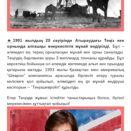
🔥
1991 жылдың 20 сәуірінде Атыраудағы Теңіз кен
орнында алғашқы өнеркәсіптік мұнай өндірілді.
Бұл –
әлемдегі ең терең орналасқан мұнай кен орны саналады.
Теңіздің барланған қоры 3 миллиард тоннаны құрайды. Бұл
көрсеткіш бойынша ол әлемдік жіктемеде алып кен орындар
қатарына жатады. 1993 жылы Қазақстан мен америкалық
“Шеврон” компаниясы арасында бірлесіп игеру туралы
келісімге қол қойылып, еліміздегі ең ірі мұнай өндіруші
кәсіпорын – “Теңізшевройл” құрылды.
Егер Теңізде жұмыс істейтін таныстарыңыз болса, бүгінгі
мерекесімен құттықтап қойыңыз!