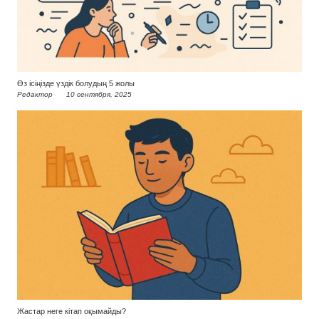
Өз ісіңізде үздік болудың 5 жолы
Редактор
10 сентября, 2025
Жастар неге кітап оқымайды?