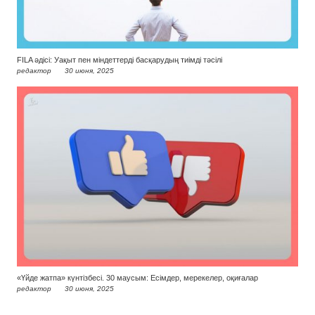
FILA әдісі: Уақыт пен міндеттерді басқарудың тиімді тәсілі
редактор
30 июня, 2025
«Үйде жатпа» күнтізбесі. 30 маусым: Есімдер, мерекелер, оқиғалар
редактор
30 июня, 2025