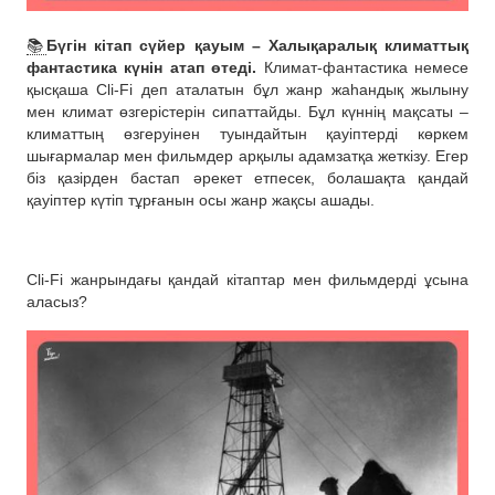
📚
Бүгін кітап сүйер қауым – Халықаралық климаттық
фантастика күнін атап өтеді.
Климат-фантастика немесе
қысқаша Cli-Fi деп аталатын бұл жанр жаһандық жылыну
мен климат өзгерістерін сипаттайды. Бұл күннің мақсаты –
климаттың өзгеруінен туындайтын қауіптерді көркем
шығармалар мен фильмдер арқылы адамзатқа жеткізу. Егер
біз қазірден бастап әрекет етпесек, болашақта қандай
қауіптер күтіп тұрғанын осы жанр жақсы ашады.
⠀
Cli-Fi жанрындағы қандай кітаптар мен фильмдерді ұсына
аласыз?