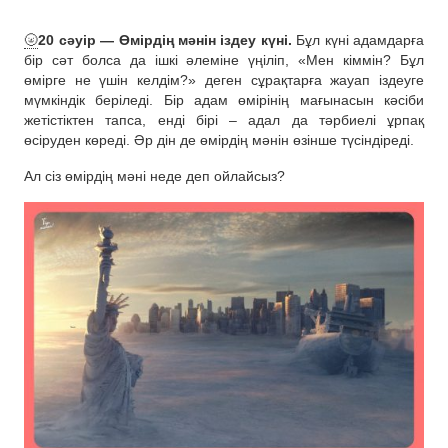
🌝
20 сәуір — Өмірдің мәнін іздеу күні.
Бұл күні адамдарға
бір сәт болса да ішкі әлеміне үңіліп, «Мен кіммін? Бұл
өмірге не үшін келдім?» деген сұрақтарға жауап іздеуге
мүмкіндік беріледі. Бір адам өмірінің мағынасын кәсіби
жетістіктен тапса, енді бірі – адал да тәрбиелі ұрпақ
өсіруден көреді. Әр дін де өмірдің мәнін өзінше түсіндіреді.
Ал сіз өмірдің мәні неде деп ойлайсыз?