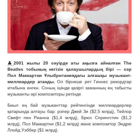
👤
2001 жылы 20 сәуірде аты аңызға айналған The
Beatles тобының негізін қалаушылардың бірі — сэр
Пол Маккартни Ұлыбританиядағы алғашқы музыкант-
миллиардер атанды.
Ол бірнеше рет Гиннес рекордтар
кітабына енген. Соның ішінде қазіргі заманның ең табысты
музыканты әрі композиторы ретінде.
Биыл ең бай музыканттар рейтингінде миллиардерлер
қатарында алтауы бар: рэпер Джей Зи ($2,5 млрд), Тейлор
Свифт пен Рианна ($1,4 млрд), Брюс Спрингстин ($1,2
млрд), Пол Маккартни ($1,2 млрд) және композитор Эндрю
Ллойд Уэббер ($1 млрд).