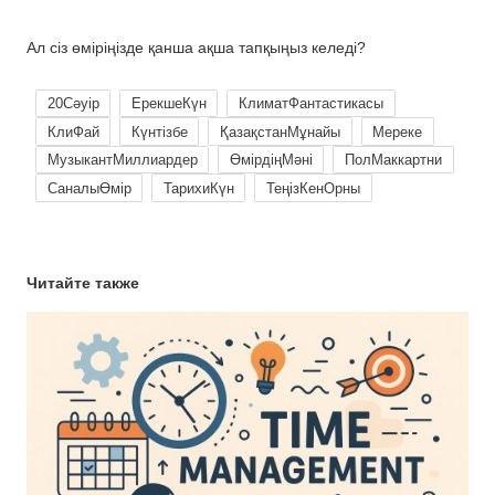
⠀
Ал сіз өміріңізде қанша ақша тапқыңыз келеді?
20Сәуір
ЕрекшеКүн
КлиматФантастикасы
КлиФай
Күнтізбе
ҚазақстанМұнайы
Мереке
МузыкантМиллиардер
ӨмірдіңМәні
ПолМаккартни
СаналыӨмір
ТарихиКүн
ТеңізКенОрны
Читайте также