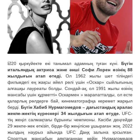
☑️20 қыркүйекте екі танымал адамның туған күні.
Бүгін
итальяндық актриса және әнші Софи Лорен өзінің 88
жылдығын атап өтеді.
Ол 1962 жылы шет тіліндегі
фильмдегі ең жақсы әйел рөлі үшін «Оскар» сыйлығының
алғашқы лауреаты болды. Сондай-ақ, ол 1991 жылы өзінің
мансабы үшін құрметті» Оскармен » марапатталды, ол есте
қаларлық рөлдерге бай, кинематографқа керемет жарқыл
берді.
Бүгін Хабиб Нурмагомедов – дағыстандық аралас
жекпе-жектің күрескері 34 жылдығын атап өтуде.
UFC-
тің жеңіл салмақтағы бұрынғы чемпионы. Кәсіби деңгейде
29 жекпе-жек өткізіп, бірде-бір жеңіліске ұшыраған жоқ. 2022
жылдың наурыз айында UFC Даңқ залына қосылған.
Спорттық мансабын аяқтағаннан кейін Нурмагомедов