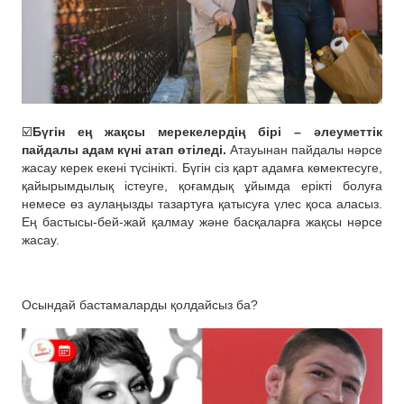
☑️
Бүгін ең жақсы мерекелердің бірі – әлеуметтік
пайдалы адам күні атап өтіледі.
Атауынан пайдалы нәрсе
жасау керек екені түсінікті. Бүгін сіз қарт адамға көмектесуге,
қайырымдылық істеуге, қоғамдық ұйымда ерікті болуға
немесе өз аулаңызды тазартуға қатысуға үлес қоса аласыз.
Ең бастысы-бей-жай қалмау және басқаларға жақсы нәрсе
жасау.
Осындай бастамаларды қолдайсыз ба?