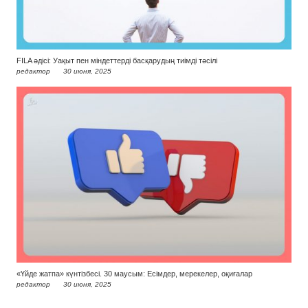
FILA әдісі: Уақыт пен міндеттерді басқарудың тиімді тәсілі
редактор
30 июня, 2025
«Үйде жатпа» күнтізбесі. 30 маусым: Есімдер, мерекелер, оқиғалар
редактор
30 июня, 2025