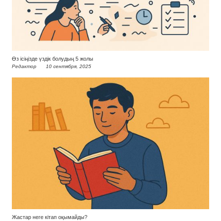
Өз ісіңізде үздік болудың 5 жолы
Редактор
10 сентября, 2025
Жастар неге кітап оқымайды?