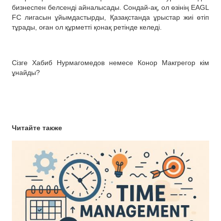
бизнеспен белсенді айналысады. Сондай-ақ, ол өзінің EAGL
FC лигасын ұйымдастырды, Қазақстанда ұрыстар жиі өтіп
тұрады, оған ол құрметті қонақ ретінде келеді.
Сізге Хабиб Нурмагомедов немесе Конор Макгрегор кім
ұнайды?
Читайте также