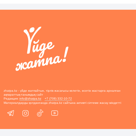
zhatpa.kz - үйде жатпайтын, тірлік жасағысы келетін, өсетін жастарға арналған
ақпараттық-танымдық сайт
Редакция:
info@zhatpa.kz
+7 (708) 332-10-72
Материалдарды қолданғанда zhatpa.kz сайтына активті сілтеме жасау міндетті