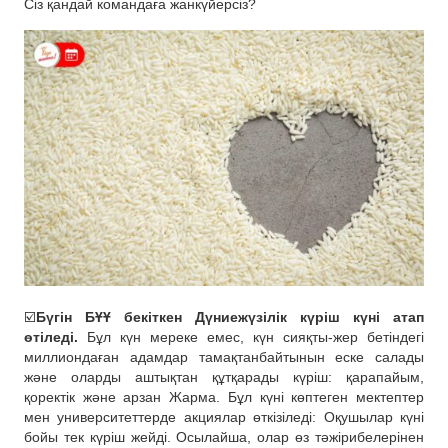
Сіз қандай командаға жанкүйерсіз?
☑️
Бүгін БҰҰ бекіткен Дүниежүзілік күріш күні атап
өтіледі.
Бұл күн мереке емес, күн сияқты-жер бетіндегі
миллиондаған адамдар тамақтанбайтынын еске салады
және оларды аштықтан құтқарады күріш: қарапайым,
қоректік және арзан Жарма. Бұл күні көптеген мектептер
мен университеттерде акциялар өткізіледі: Оқушылар күні
бойы тек күріш жейді. Осылайша, олар өз тәжірибелерінен