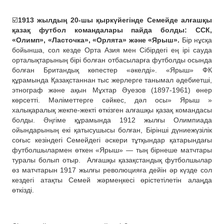
☑️
1913 жылдың 20-шы қыркүйегінде Семейде алғашқы
қазақ футбол командалары пайда болды: ССК,
«Олимп», «Ласточка», «Орлята» және «Ярыш».
Бір нұсқа
бойынша, сол кезде Орта Азия мен Сібірдегі ең ірі сауда
орталықтарының бірі болған отбасыларға футболды осында
болған Британдық көпестер «әкелді». «Ярыш» ФК
құрамында Қазақстаннан тыс жерлерге танымал әдебиетші,
этнограф және ақын Мұхтар Әуезов (1897-1961) өнер
көрсетті. Мәліметтерге сәйкес, дәл осы» Ярыш »
халықаралық жекпе-жекті өткізген алғашқы қазақ командасы
болды. Әңгіме құрамында 1912 жылғы Олимпиада
ойындарының екі қатысушысы болған, Бірінші дүниежүзілік
соғыс кезіндегі Семейдегі әскери тұтқындар қатарындағы
футболшылармен өткен «Ярыш» — тың бірнеше матчтары
туралы болып отыр.
Алғашқы қазақстандық футболшылар
өз матчтарын 1917 жылғы революцияға дейін әр күзде сол
кездегі атақты Семей жәрмеңкесі өрістетілетін алаңда
өткізді.