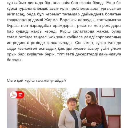
күн сайын диетада бір ғана өнім бар екенін біледі. Егер біз
күріш туралы әлемдік азық-түлік проблемалары тұрғысынан
айтпасақ, онда бұл керемет тағамдар дайындауға болатын
таңқаларлық дәмді Жарма. Барлығы палауды, толтырылған
бұрыш пен қырыққабат орамдарын, рисотто мен роллдары
бар сушиді жақсы көреді. Күріш салаттарда жақсы, бүйір
тағам ретінде теңдесі жоқ және көбінесе дәмді сорпалардың
ингредиенті ретінде қолданылады. Сонымен, күріш күнінде
сізде кез-келген аспаздық қиялды жүзеге асыру үшін үлкен
орын бар: күріштен бәрін, тіпті тәтті десерттерді дайындауға
болады.
Сізге қай күріш тағамы ұнайды?