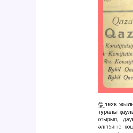
😊
1928 жылы
туралы қаул
отырып, дау
әліпбиіне к