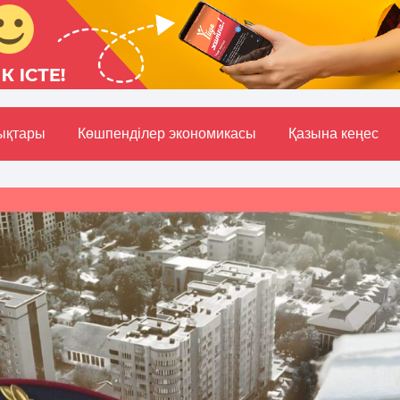
ықтары
Көшпенділер экономикасы
Қазына кеңес