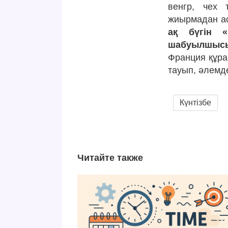
венгр, чех 
жиырмадан ас
ақ бүгін 
шабуылшысы
Франция құр
тауып, әлемд
Күнтізбе
Читайте также