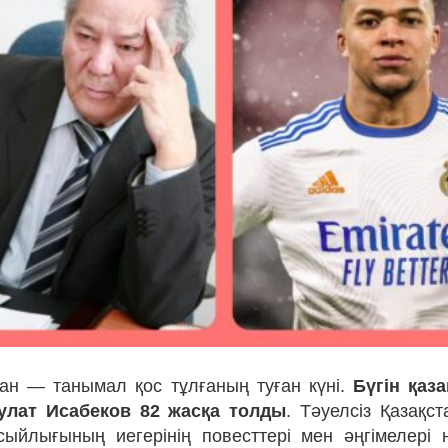
ан — танымал қос тұлғаның туған күні.
Бүгін қаз
улат Исабеков 82 жасқа толды
. Тәуелсіз Қазақс
сыйлығының иегерінің повесттері мен әңгімелері н