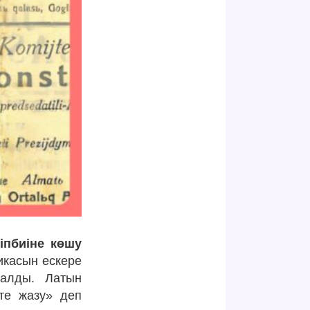
іпбиіне көшу
касын ескере
талды. Латын
те жазу» деп