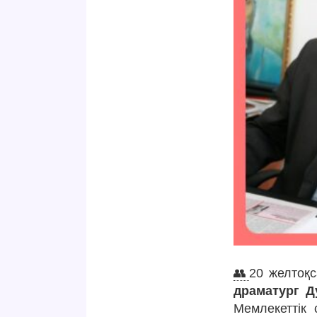
👥
20 желтоқс
драматург Д
Мемлекеттік 