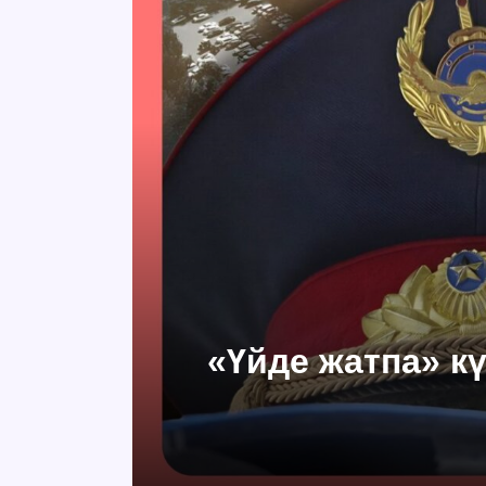
«Үйде жатпа» кү