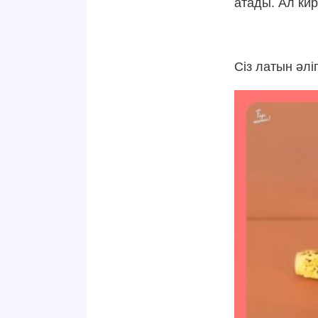
атады. Ал ки
Сіз латын әлі