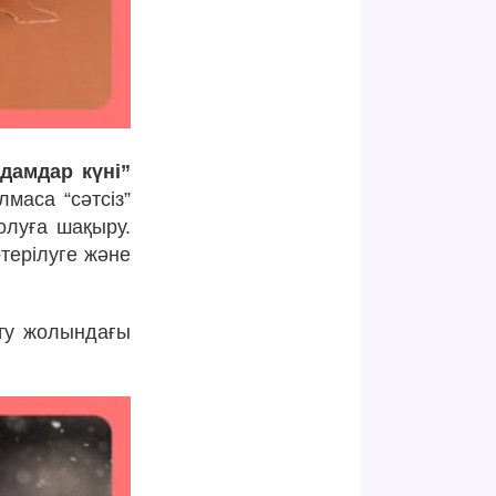
дамдар күні”
лмаса “сәтсіз”
олуға шақыру.
терілуге және
ету жолындағы