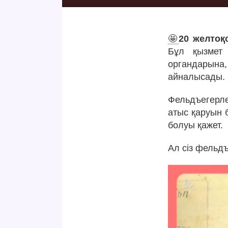
🤩
20 желтоқ
Бұл қызмет 
органдарына
айналысады.
Фельдъегерле
атыс қаруын б
болуы қажет.
Ал сіз фельдъ