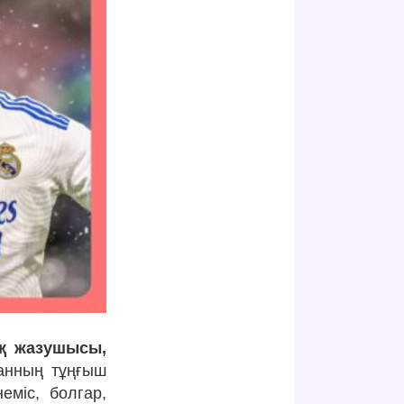
ақ жазушысы,
танның тұңғыш
еміс, болгар,