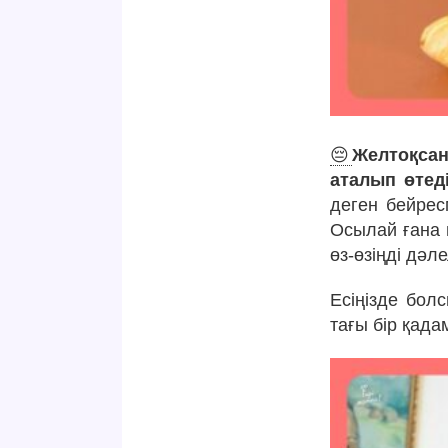
😔
Желтоқсан
аталып өтеді
деген бейрес
Осылай ғана 
өз-өзіңді дә
Есіңізде бол
тағы бір қада