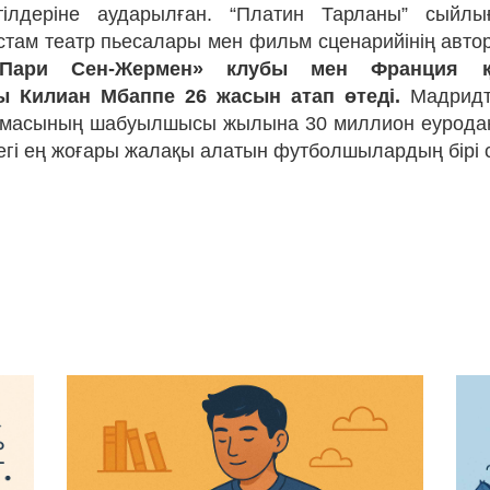
тілдеріне аударылған. “Платин Тарланы” сыйлы
там театр пьесалары мен фильм сценарийінің авто
«Пари Сен-Жермен» клубы мен Франция қ
 Килиан Мбаппе 26 жасын атап өтеді.
Мадридті
амасының шабуылшысы жылына 30 миллион еуродан
егі ең жоғары жалақы алатын футболшылардың бірі 