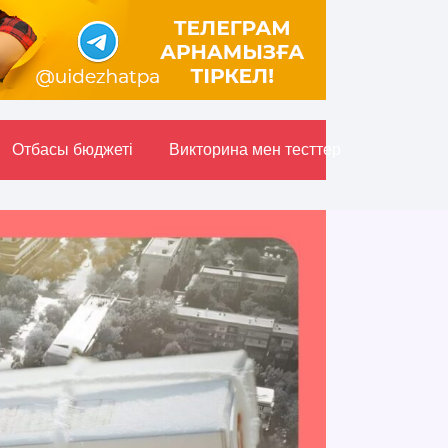
Отбасы бюджетi
Викторина мен тесттер