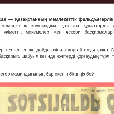
сан — Қазақстанның мемлекеттік фельдъегерлік 
мемлекеттік қауіпсіздікке қатысты құжаттарды 
, үкіметтік мекемелер мен әскери басқармаларғ
р кез келген жағдайда өзін-өзі қорғай алуы қажет. 
асқарып, шабуыл кезінде жүктерді қорғаудың түрлі 
егер мамандығының бар екенін білдіңіз бе?