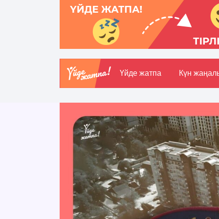
Үйде жатпа
Күн жаңал