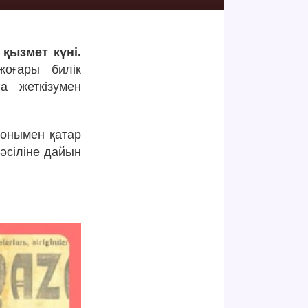
қызмет күні.
жоғары билік
а жеткізумен
Сонымен қатар
тәсіліне дайын