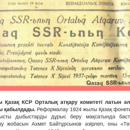
 Қазақ КСР Орталық атқару комитеті латын әл
ы қабылдады.
Реформалау 1924 жылы Қазақ фонети
ысты дыбыстарды дұрыс беру мақсатында бас
өшу жобасын Ахмет Байтұрсынов әзірлеп, оны «Тө