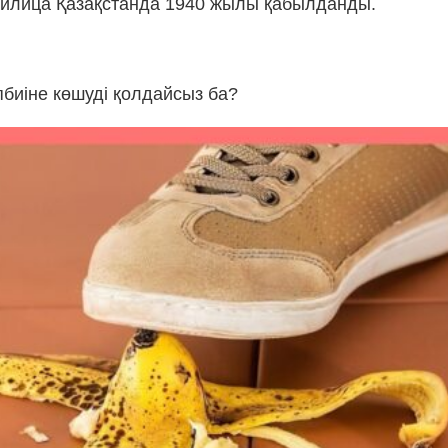
рилица Қазақстанда 1940 жылы қабылданды.
пбиіне көшуді қолдайсыз ба?