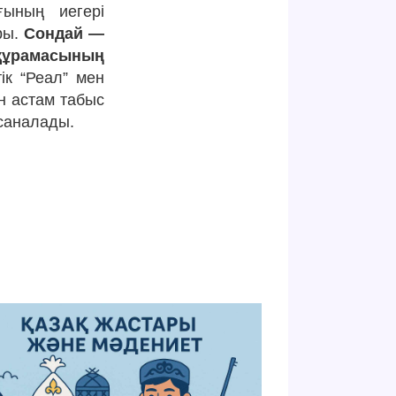
ғының иегері
ры.
Сондай —
ұрамасының
к “Реал” мен
 астам табыс
саналады.