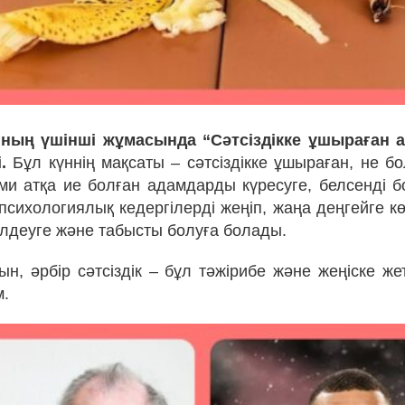
ның үшінші жұмасында “Сәтсіздікке ұшыраған а
.
Бұл күннің мақсаты – сәтсіздікке ұшыраған, не бо
ми атқа ие болған адамдарды күресуге, белсенді б
психологиялық кедергілерді жеңіп, жаңа деңгейге кө
лелдеуге және табысты болуға болады.
сын, әрбір сәтсіздік – бұл тәжірибе және жеңіске ж
м.