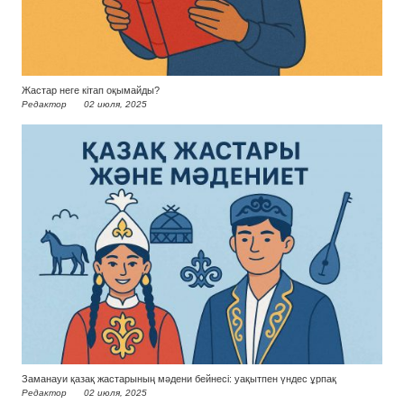
Жастар неге кітап оқымайды?
Редактор
02 июля, 2025
Заманауи қазақ жастарының мәдени бейнесі: уақытпен үндес ұрпақ
Редактор
02 июля, 2025