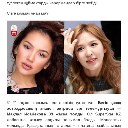
түспеген құймақтарды көрермендер бірге жейді.
Сізге құймақ ұнай ма?
☑️ 21 ақпан танымал екі әншінің туған күні.
Бүгін қазақ
эстрадасының әншісі, актриса әрі тележүргізуші —
Мақпал Исабекова 39 жасқа толды.
Ол SuperStar KZ
жобасына қатысу арқылы танымал болды. Мансаптық
жолында Қазақстанның «Тарлан» платина сыйлығының