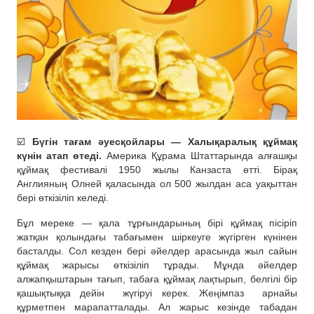
☑️
Бүгін тағам әуесқойлары — Халықаралық құймақ
күнін атап өтеді.
Америка Құрама Штаттарында алғашқы
құймақ фестивалі 1950 жылы Канзаста өтті. Бірақ
Англияның Олней қаласында ол 500 жылдан аса уақыттан
бері өткізіліп келеді.
Бұл мереке — қала тұрғындарының бірі құймақ пісіріп
жатқан қолындағы табағымен шіркеуге жүгірген күнінен
басталды. Сол кезден бері әйелдер арасында жыл сайын
құймақ жарысы өткізіліп тұрады. Мұнда әйелдер
алжапқыштарын тағып, табаға құймақ лақтырып, белгілі бір
қашықтыққа дейін
жүгіруі керек. Жеңімпаз
арнайы
құрметпен марапатталады. Ал жарыс кезінде табадан