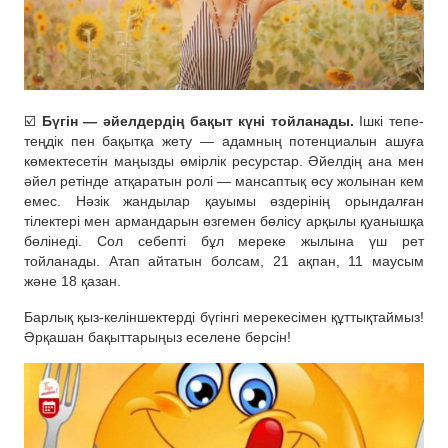
☑️
Бүгін — әйелдердің бақыт күні тойланады.
Ішкі тепе-
теңдік пен бақытқа жету — адамның потенциалын ашуға
көмектесетін маңызды өмірлік ресурстар. Әйелдің ана мен
әйел ретінде атқаратын ролі — мансаптық өсу жолынан кем
емес. Нәзік жандылар қауымы өздерінің орындалған
тілектері мен армандарын өзгемен бөлісу арқылы қуанышқа
бөлінеді. Сол себепті бұл мереке жылына үш рет
тойланады. Атап айтатын болсам, 21 ақпан, 11 маусым
және 18 қазан.
Барлық қыз-келіншектерді бүгінгі мерекесімен құттықтаймыз!
Әрқашан бақыттарыңыз еселене берсін!