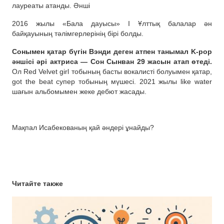
лауреаты атанды. Әнші
2016 жылы «Бала дауысы» I Ұлттық балалар ән
байқауының тәлімгерлерінің бірі болды.
Сонымен қатар бүгін Вэнди деген атпен танымал K-pop
әншісі әрі актриса — Сон Сынван 29 жасын атап өтеді.
Ол Red Velvet girl тобының басты вокалисті болуымен қатар,
got the beat супер тобының мүшесі. 2021 жылы like water
шағын альбомымен жеке дебют жасады.
Мақпал Исабекованың қай әндері ұнайды?
Читайте также