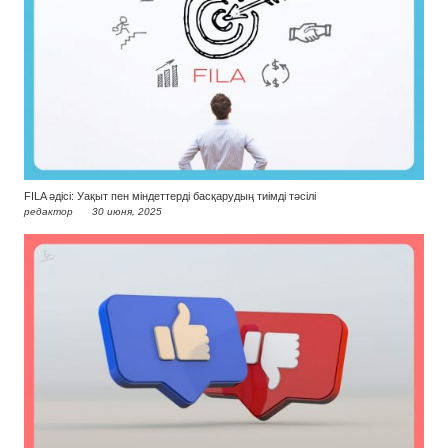
FILA әдісі: Уақыт пен міндеттерді басқарудың тиімді тәсілі
редактор
30 июня, 2025