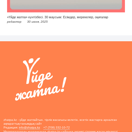
«Үйде жатпа» күнтізбесі. 30 маусым: Есімдер, мерекелер, оқиғалар
редактор
30 июня, 2025
zhatpa.kz - үйде жатпайтын, тірлік жасағысы келетін, өсетін жастарға арналған
ақпараттық-танымдық сайт
Редакция:
info@zhatpa.kz
+7 (708) 332-10-72
Материалдарды қолданғанда zhatpa.kz сайтына активті сілтеме жасау міндетті