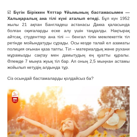
☑️
Бүгін Біріккен Ұлттар Ұйымының бастамасымен —
Халықаралық ана тілі күні аталып өтеді.
Бұл күн 1952
жылы 21 ақпан Бангладеш астанасы Дакка қаласында
болған оқиғаларды еске алу үшін таңдалды. Нақтырақ
айтсақ, студенттер ана тілі — бенгал тілін мемлекеттік тіл
ретінде мойындатуды сұрады. Осы кезде талай ел азаматы
полиция оғынан қаза тапты. Тіл – материалдық және рухани
мұрамызды сақтау мен дамытудың ең қуатты құралы.
Әлемде 7 мыңға жуық тіл бар. Ал оның 2,5 мыңнан астамы
жойылып кетудің алдында тұр.
Сіз осындай бастамаларды қолдайсыз ба?