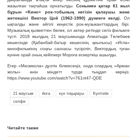
жазылған тақтайша орнатылды.
Сонымен қатар 61 жыл
бұрын «Кино» рок-тобының негізін қалаушы және
жетекшісі Виктор Цой (1962-1990) дүниеге келді.
Ол
ықпалды және әйгілі кеңестік рок-музыканттардың бірі.
Музыкалық қызметтен бөлек, ол актер ретінде сегіз фильмге
түсті. 2018 жылдың 21 маусымында Алматыда Төлебаев
көшесінде (Қабанбай-батыр көшесінің қиылысы) «Игла»
кинофильмінің соңғы сахнасы түсіріліп, Виктордың туған
күніне орай оның кейіпкері Мороға ескерткіш ашылды.
Егер «Мюзикола» дуэтін білмесеңіз, онда олардың «Арман
жолы» әнін міндетт түрде тыңдап көріңіз.
https://www.youtube.com/watch?v=761nt47-QDE
21 маусым
йога
күн тоқырауы
Күнтізбе
селфи
Читайте также