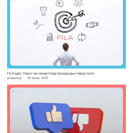
FILA әдісі: Уақыт пен міндеттерді басқарудың тиімді тәсілі
редактор
30 июня, 2025