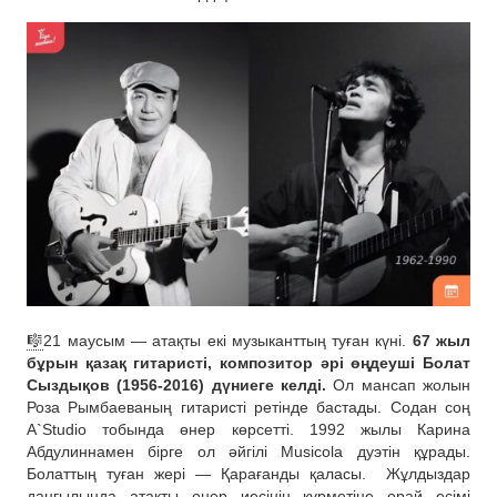
🎼
21 маусым — атақты екі музыканттың туған күні.
67 жыл
бұрын қазақ гитаристі, композитор әрі өңдеуші Болат
Сыздықов (1956-2016) дүниеге келді.
Ол мансап жолын
Роза Рымбаеваның гитаристі ретінде бастады. Содан соң
A`Studio тобында өнер көрсетті. 1992 жылы Карина
Абдулиннамен бірге ол әйгілі Musicola дуэтін құрады.
Болаттың туған жері — Қарағанды қаласы.
Жұлдыздар
даңғылында атақты өнер иесінің құрметіне орай есімі