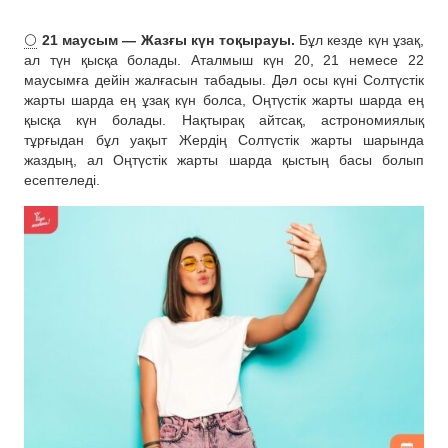
🌕
21 маусым — Жазғы күн тоқырауы.
Бұл кезде күн ұзақ,
ал түн қысқа болады. Аталмыш күн 20, 21 немесе 22
маусымға дейін жалғасын табадыы. Дәл осы күні Солтүстік
жарты шарда ең ұзақ күн болса, Оңтүстік жарты шарда ең
қысқа күн болады. Нақтырақ айтсақ, астрономиялық
тұрғыдан бұл уақыт Жердің Солтүстік жарты шарында
жаздың, ал Оңтүстік жарты шарда қыстың басы болып
есептеледі.