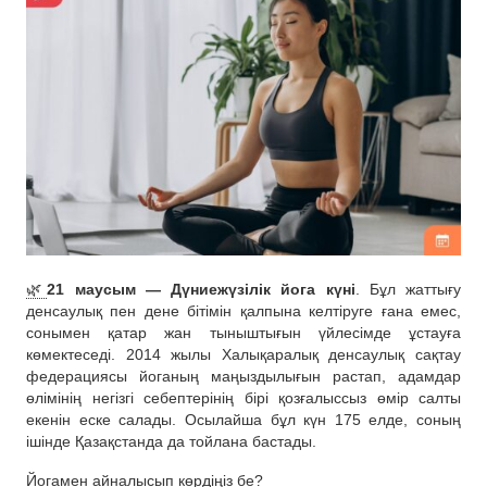
🌿
21 маусым — Дүниежүзілік йога күні
. Бұл жаттығу
денсаулық пен дене бітімін қалпына келтіруге ғана емес,
сонымен қатар жан тыныштығын үйлесімде ұстауға
көмектеседі. 2014 жылы Халықаралық денсаулық сақтау
федерациясы йоганың маңыздылығын растап, адамдар
өлімінің негізгі себептерінің бірі қозғалыссыз өмір салты
екенін еске салады. Осылайша бұл күн 175 елде, соның
ішінде Қазақстанда да тойлана бастады.
Йогамен айналысып көрдіңіз бе?