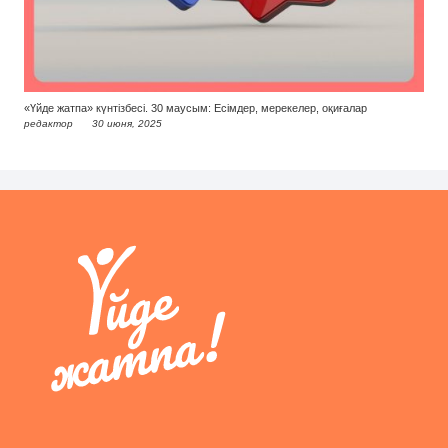
«Үйде жатпа» күнтізбесі. 30 маусым: Есімдер, мерекелер, оқиғалар
редактор
30 июня, 2025