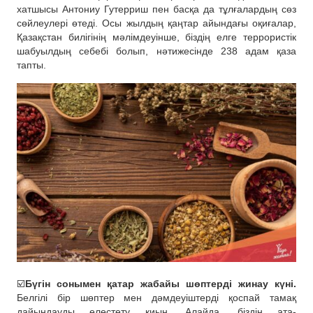
хатшысы Антониу Гутерриш пен басқа да тұлғалардың сөз
сөйлеулері өтеді. Осы жылдың қаңтар айындағы оқиғалар,
Қазақстан билігінің мәлімдеуінше, біздің елге террористік
шабуылдың себебі болып, нәтижесінде 238 адам қаза
тапты.
☑️
Бүгін сонымен қатар жабайы шөптерді жинау күні.
Белгілі бір шөптер мен дәмдеуіштерді қоспай тамақ
дайындауды елестету қиын. Алайда, біздің ата-