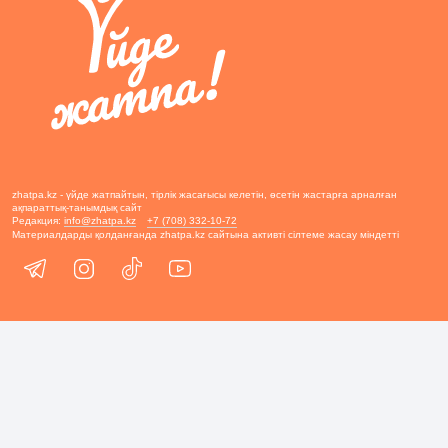
zhatpa.kz - үйде жатпайтын, тірлік жасағысы келетін, өсетін жастарға арналған
ақпараттық-танымдық сайт
Редакция:
info@zhatpa.kz
+7 (708) 332-10-72
Материалдарды қолданғанда zhatpa.kz сайтына активті сілтеме жасау міндетті