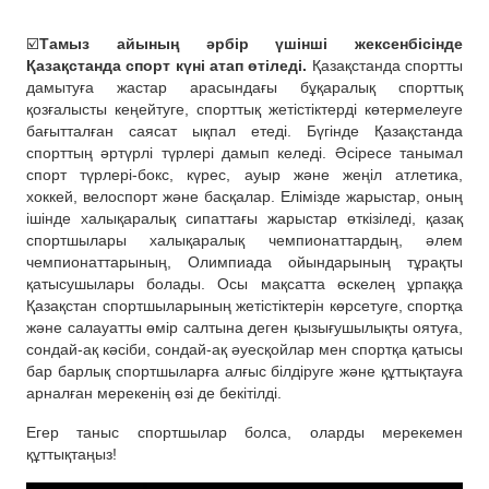
☑️
Тамыз айының әрбір үшінші жексенбісінде
Қазақстанда спорт күні атап өтіледі.
Қазақстанда спортты
дамытуға жастар арасындағы бұқаралық спорттық
қозғалысты кеңейтуге, спорттық жетістіктерді көтермелеуге
бағытталған саясат ықпал етеді. Бүгінде Қазақстанда
спорттың әртүрлі түрлері дамып келеді. Әсіресе танымал
спорт түрлері-бокс, күрес, ауыр және жеңіл атлетика,
хоккей, велоспорт және басқалар. Елімізде жарыстар, оның
ішінде халықаралық сипаттағы жарыстар өткізіледі, қазақ
спортшылары халықаралық чемпионаттардың, әлем
чемпионаттарының, Олимпиада ойындарының тұрақты
қатысушылары болады. Осы мақсатта өскелең ұрпаққа
Қазақстан спортшыларының жетістіктерін көрсетуге, спортқа
және салауатты өмір салтына деген қызығушылықты оятуға,
сондай-ақ кәсіби, сондай-ақ әуесқойлар мен спортқа қатысы
бар барлық спортшыларға алғыс білдіруге және құттықтауға
арналған мерекенің өзі де бекітілді.
Егер таныс спортшылар болса, оларды мерекемен
құттықтаңыз!