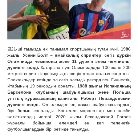
☑️21-ші тамызда екі танымал спортшының туған күні.
1986
жылы Усейн Болт – ямайкалық спринтер, сегіз дүркін
Олимпиада чемпионы және 11 дүркін әлем чемпионы
дүниеге келді.
Қатарынан үш Олимпиадада 100 және 200
метрлік спринттік қашықтықты жеңіп алған жалғыз спортшы.
Спектакльдер кезінде ол сегіз әлемдік рекорд пен Гиннестің
кітабының 19 рекордын орнатты.
1988 жылы Испанияның
Барселона клубының шабуылшысы және Польша
ұлттық құрамасының капитаны Роберт Левандовский
дүниеге келді.
Ол әлемдегі ең жақсы шабуылшылардың
бірі болып саналады. Көптеген марапаттар мен кәсіби
жетістіктердің иегері. 2020 жылы Левандовский Forbes
журналы бойынша әлемдегі ең көп төленетін
футболшылардың бірі ретінде танылды.