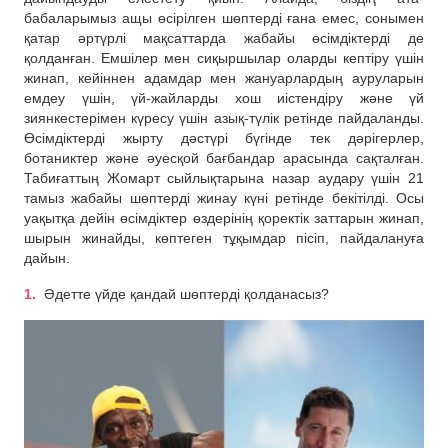
бабаларымыз ащы өсірілген шөптерді ғана емес, сонымен
қатар әртүрлі мақсаттарда жабайы өсімдіктерді де
қолданған. Емшілер мен сиқыршылар оларды кептіру үшін
жинап, кейіннен адамдар мен жануарлардың ауруларын
емдеу үшін, үй-жайларды хош иістендіру және үй
зиянкестерімен күресу үшін азық-түлік ретінде пайдаланды.
Өсімдіктерді жырту дәстүрі бүгінде тек дәрігерлер,
ботаниктер және әуесқой бағбандар арасында сақталған.
Табиғаттың Жомарт сыйлықтарына назар аудару үшін 21
тамыз жабайы шөптерді жинау күні ретінде бекітілді. Осы
уақытқа дейін өсімдіктер өздерінің қоректік заттарын жинап,
шырын жинайды, көптеген тұқымдар пісіп, пайдалануға
дайын.
Әдетте үйде қандай шөптерді қолданасыз?