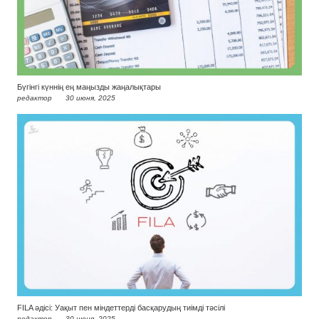
Бүгінгі күннің ең маңызды жаңалықтары
редактор
30 июня, 2025
FILA әдісі: Уақыт пен міндеттерді басқарудың тиімді тәсілі
редактор
30 июня, 2025