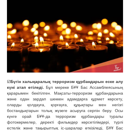
☑️
Бүгін халықаралық терроризм құрбандарын еске алу
күні атап өтіледі.
Бұл мереке БҰҰ Бас Ассамблеясының
қарарымен бекітілген. Мақсаты-терроризм құрбандарына
және одан зардап шеккен адамдарға құрмет көрсету,
оларды қолдауға, қорғауға, құқықтары мен негізгі
бостандықтарын толық жүзеге асыруға серпін беру. Осы
күнге орай БҰҰ-да терроризм құрбандары туралы
фотокөрмелер, деректі фильмдер көрсетілімдері, түрлі
естелік және тақырыптық іс-шаралар өткізіледі, БҰҰ Бас