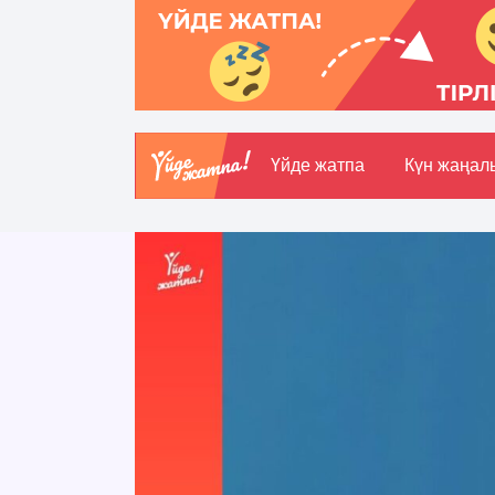
Үйде жатпа
Күн жаңал