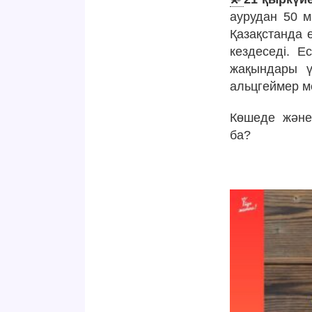
аурудан 50 
Қазақстанда ө
кездеседі. Е
жақындары ү
альцгеймер м
Көшеде және
ба?