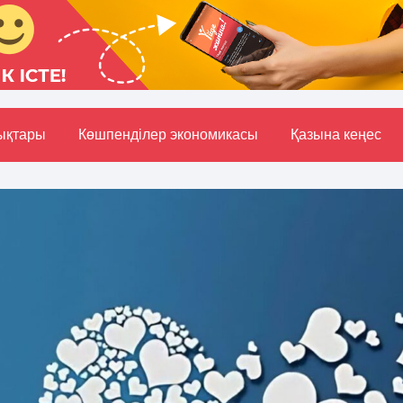
ықтары
Көшпенділер экономикасы
Қазына кеңес