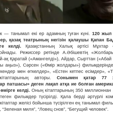
к — танымал екі ер адамның туған күні.
120 жыл
ер, қазақ театрының негізін қалаушы Қапан Ба
еге келді.
Қазақстанның Халық әртісі Мұхтар 
ойнады. Режиссер ретінде А.Әбішевтің «Жолбар
-ақ Қаратай («Амангелді»), Айдар, Сырттан («Абай 
ы аңыз»), Сәрсен («Өмір жолдары») фильмдерінде
кендер мен өткелдер», «Естен кетпес есімдер», «
кітаптарының авторы.
Сонымен қатар 77 
р патшасы» деген лақап атқа ие болған амери
өмірге келді.
Оның кітаптарының 350 миллионнан
теген фильмдер түсірілді. Қала берді әртүрлі ко
кітаптар желісі бойынша түсірілген ең танымал филь
 “Зеленая миля”, “Ловец снов”, “Бегущий человек”.