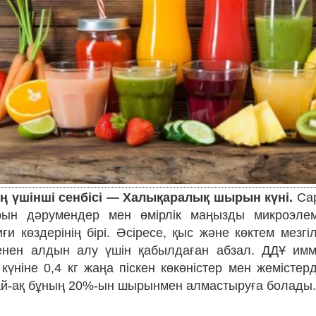
ің үшінші сенбісі — Халықаралық шырын күні.
Са
рын дәрумендер мен өмірлік маңызды микроэлем
ғи көздерінің бірі. Әсіресе, қыс және көктем мезгі
генен алдын алу үшін қабылдаған абзал. ДДҰ им
күніне 0,4 кг жаңа піскен көкөністер мен жемістер
ай-ақ бұның 20%-ын шырынмен алмастыруға болады