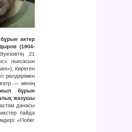
 бұрын актер
дыров (1904-
Әуезовтің 21
ыс» пьесасын
әні»), Көреген
гі рөлдерімен
Театр — менің
жыл бұрын
калық жазушы
 астам данасы
микстер пайда
мдері: «Побег