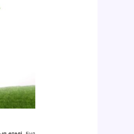
ып өтеді.
Бұл