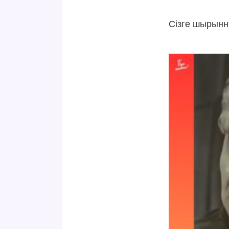
Сізге шырынн