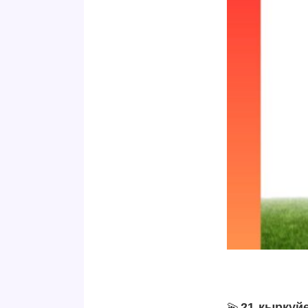
💫
21 қыркүйе