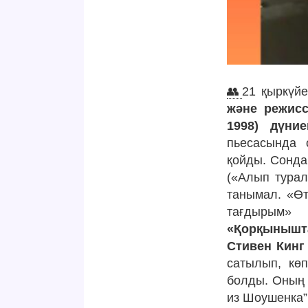
👥
21 қыркүйе
және режисс
1998) дүни
пьесасында 
қойды. Сондай
(«Алып турал
танымал. «Өт
тағдырым» 
«Қорқынышта
Стивен Кинг 
сатылып, көп
болды. Оның 
из Шоушенка”,