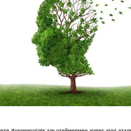
кте Дүниежүзілік альцгеймермен күрес күні атал