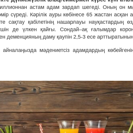
миллионнан астам адам зардап шегеді. Оның он м
мір сүреді. Кәрілік ауры көбінесе 65 жастан асқан
сте сақтау қабілетінің нашарлауы науқастардың өз
шін де үлкен қайғы. Сондай–ақ ғалымдар корон
ен деменцияның даму қаупін 2,5-3 есе арттыратыны
 айналаңызда мәдениетсіз адамдардың көбейгені