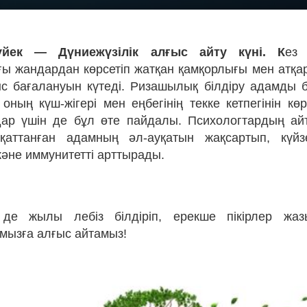
үйек — Дүниежүзілік алғыс айту күні. К
ез 
ы жандардан көрсетіп жатқан қамқорлығы мен атқар
рыс бағалануын күтеді. Ризашылық білдіру адамды 
оның күш-жігері мен еңбегінің текке кетпегінін кө
дар үшін де бұл өте пайдалы. Психологтардың ай
қаттанған адамның әл-ауқатын жақсартып, күйзе
және иммунитетті арттырады.
де жылы лебіз білдіріп, ерекше пікірлер жа
ызға алғыс айтамыз!