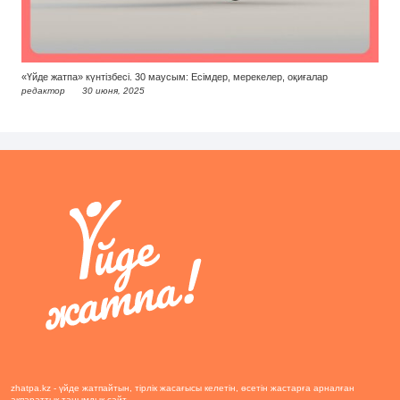
«Үйде жатпа» күнтізбесі. 30 маусым: Есімдер, мерекелер, оқиғалар
редактор
30 июня, 2025
zhatpa.kz - үйде жатпайтын, тірлік жасағысы келетін, өсетін жастарға арналған
ақпараттық-танымдық сайт