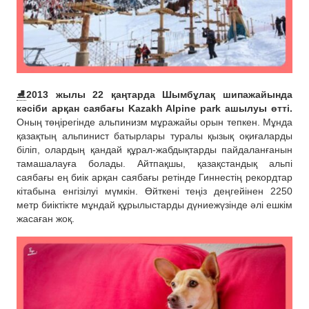
⛸
2013 жылы 22 қаңтарда Шымбұлақ шипажайында
кәсіби арқан саябағы Kazakh Alpine park ашылуы өтті.
Оның төңірегінде альпинизм мұражайы орын тепкен. Мұнда
қазақтың альпинист батырлары туралы қызық оқиғаларды
біліп, олардың қандай құрал-жабдықтарды пайдаланғанын
тамашалауға болады. Айтпақшы, қазақстандық альпі
саябағы ең биік арқан саябағы ретінде Гиннестің рекордтар
кітабына енгізілуі мүмкін. Өйткені теңіз деңгейінен 2250
метр биіктікте мұндай құрылыстарды дүниежүзінде әлі ешкім
жасаған жоқ.