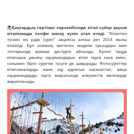
📚
Қаңтардың төртінші сәрсенбісінде кітап сүйер қауым
кітапханада сэлфи жасау күнін атап өтеді.
“Кітаппен
түскен ең үздік сурет” акциясы алғаш рет 2014 жылы
өткізілді. Бұл әлемнің көптеген мәдени орындары мен
топтарында ерекше дәстүрге айналды. Бүгінгі таңда
кітапхана ұжымы оқырмандарын кітап оқуға ғана емес,
сонымен бірге суретке түсуге де шақырады. Фотосуреттер
кітапханаларды және оқу идеясын насихаттап, жаңа
оқырмандарды тарту мақсатында әлеуметтік желілерде
жарияланады.