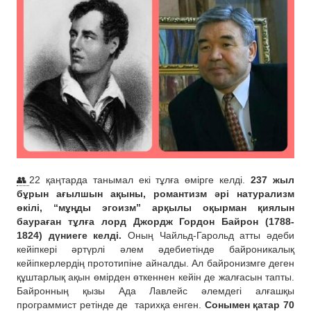
👥
22 қаңтарда танымал екі тұлға өмірге келді.
237 жыл
бұрын ағылшын ақыны, романтизм әрі натурализм
өкілі, “мұңды эгоизм” арқылы оқырман қиялын
баураған тұлға лорд Джордж Гордон Байрон (1788-
1824) дүниеге келді.
Оның Чайльд-Гарольд атты әдеби
кейіпкері әртүрлі әлем әдебиетінде байроникалық
кейіпкерлердің прототипіне айналды. Ал байронизмге деген
құштарлық ақын өмірден өткеннен кейін де жалғасын тапты.
Байронның қызы Ада Лавлейс әлемдегі алғашқы
программист ретінде де
тарихқа енген.
Сонымен қатар 70