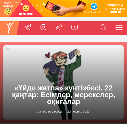
«Үйде жатпа» күнтізбесі. 22
қаңтар: Есімдер, мерекелер,
оқиғалар
Автор: редактор
22 января, 2025