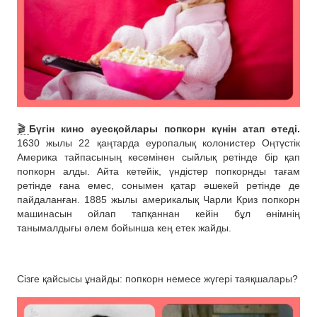
🎬
Бүгін кино әуесқойлары попкорн күнін атап өтеді.
1630 жылы 22 қаңтарда еуропалық колонистер Оңтүстік
Америка тайпасының көсемінен сыйлық ретінде бір қап
попкорн алды. Айта кетейік, үндістер попкорнды тағам
ретінде ғана емес, сонымен қатар әшекей ретінде де
пайдаланған. 1885 жылы америкалық Чарли Криз попкорн
машинасын ойлап тапқаннан кейін бұл өнімнің
танымалдығы әлем бойынша кең етек жайды.
Сізге қайсысы ұнайды: попкорн немесе жүгері таяқшалары?