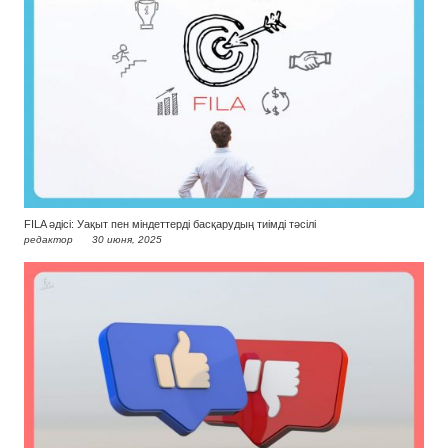
FILA әдісі: Уақыт пен міндеттерді басқарудың тиімді тәсілі
редактор
30 июня, 2025