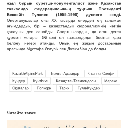
жыл бұрын суретші-монументалист және Қазақстан
таэквондо федерациясының тұңғыш Президенті
Бексейіт Түлкиев (1955-1998) дүниеге келді.
Өнертанушылар оны ХХ ғасырда өнердегі ең танымал
ағымдардың бірі – қазақстандық сюрреализмнің негізін
қалаушы деп санайды. Спортшылардың да оған деген
құрметі жоғары. Өйткені ол таэквондодан бесінші қара
белбеу иегері атанды. Оның ең жақын достарының
арасында Мұстафа Өзтүрік пен Джеки Чан да болды.
KazakhAlpinePark
БелгіліАдамдар
КітаппенСелфи
Күндер
Күнтізбе
ҚазақстанТаэквондосы
Мереке
Оқиғалар
Попкорн
Тарих
ТуғанКүндер
Читайте также