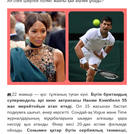
Ал сізге Шерлок Холмс жайлы қай әңгіме ұнады?
👥
22 мамыр — қос тұлғаның туған күні.
Бүгін британдық
супермодель әрі кино актрисасы Наоми Кэмпбелл 55
жас мерейтойын атап өтеді.
Ол 15 жасынан бастап
подиумға шығып, өнер көрсетті. Сондай-ақ Vogue және Time
журналдарының мұқабаларына шыққан алғашқы қара
нәсілді қыз атанды. Өнер иесі 20-дан астам фильмде
ойнады.
Сонымен қатар бүгін сербиялық теннисші,