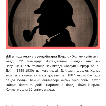
👤
Бүгін детектив әуесқойлары Шерлок Холмс күнін атап
өтеді.
22 мамырда Ирландиядан шыққан ағылшын
жазушысы, осы тамаша кейіпкерді жасаушы Артур Конан
Дойл (1859-1930) дүниеге келді. Дойлдың Шерлок Холмс
туралы алғашқы әңгімесі тұңғыш рет 1887 жылы баспада
пайда болды. Кейінгі әңгімелері қырық жыл бойы, автор
қайтыс болғанға дейін жариялана берді. Дойл Шерлок
Холмс туралы 60 әңгіме жазды.