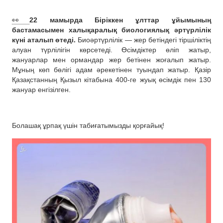
👀
22 мамырда Біріккен ұлттар ұйымының
бастамасымен халықаралық биологиялық әртүрлілік
күні аталып өтеді.
Биоәртүрлілік — жер бетіндегі тіршіліктің
алуан түрлілігін көрсетеді. Өсімдіктер өліп жатыр,
жануарлар мен ормандар жер бетінен жоғалып жатыр.
Мұның көп бөлігі адам әрекетінен туындап жатыр. Қазір
Қазақстанның Қызыл кітабына 400-ге жуық өсімдік пен 130
жануар енгізілген.
Болашақ ұрпақ үшін табиғатымызды қорғайық!