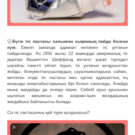
🦷
Бүгін тіс пастасы салынған сықпаның пайда болған
күні.
Ежелгі заманда адамзат негізінен тіс ұнтағын
пайдаланды. Ал 1892 жылы 22 мамырда америкалық тіс
дәрігері Вашингтон Шеффилд металл қорап түріндегі
ыңғайлы пакетті ойлап тауып, тіс ұнтағын қолданыстан
жойды. Әлеуметтанушылардың сауалнамаларына сәйкес,
көптеген елде тіс пастасы мен щетка адамзаттың ең
маңызды өнертабыстарының бірі болып саналады. Алайда
мына жағдайды да ескеру керек. Себебі ауыз қуысынан
шығатын жағымсыз иіс асқазан-ішек жолдарының
жағдайына байланысты болады.
Сіз тіс пастасының қай түрін қолданасыз?