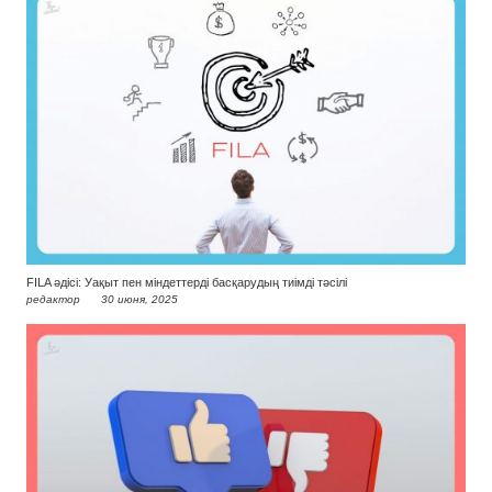
FILA әдісі: Уақыт пен міндеттерді басқарудың тиімді тәсілі
редактор
30 июня, 2025