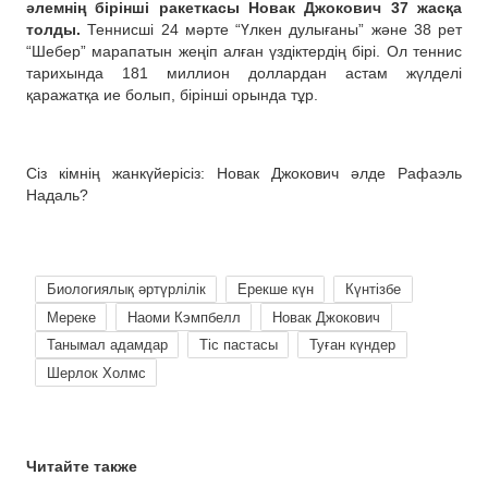
әлемнің бірінші ракеткасы Новак Джокович 37 жасқа
толды.
Теннисші 24 мәрте “Үлкен дулығаны” және 38 рет
“Шебер” марапатын жеңіп алған үздіктердің бірі. Ол теннис
тарихында 181 миллион доллардан астам жүлделі
қаражатқа ие болып, бірінші орында тұр.
Сіз кімнің жанкүйерісіз: Новак Джокович әлде Рафаэль
Надаль?
Биологиялық әртүрлілік
Ерекше күн
Күнтізбе
Мереке
Наоми Кэмпбелл
Новак Джокович
Танымал адамдар
Тіс пастасы
Туған күндер
Шерлок Холмс
Читайте также