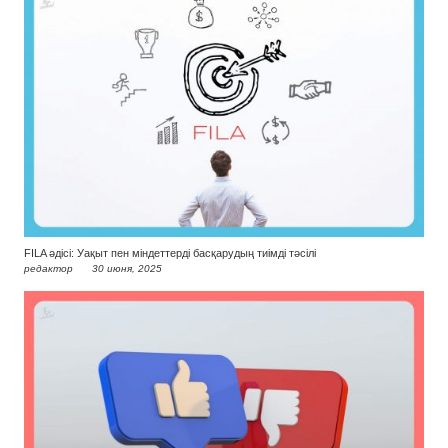
FILA әдісі: Уақыт пен міндеттерді басқарудың тиімді тәсілі
редактор
30 июня, 2025