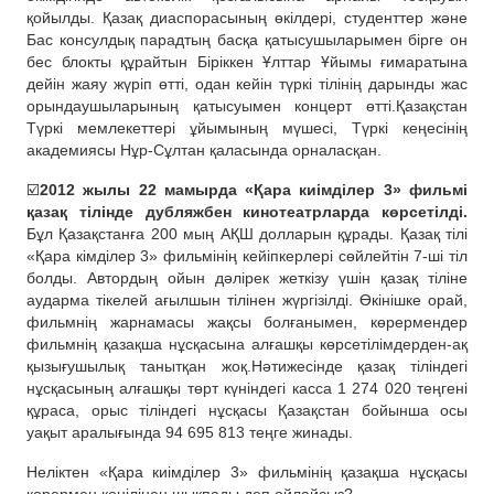
қойылды. Қазақ диаспорасының өкілдері, студенттер және
Бас консулдық парадтың басқа қатысушыларымен бірге он
бес блокты құрайтын Біріккен Ұлттар Ұйымы ғимаратына
дейін жаяу жүріп өтті, одан кейін түркі тілінің дарынды жас
орындаушыларының қатысуымен концерт өтті.Қазақстан
Түркі мемлекеттері ұйымының мүшесі, Түркі кеңесінің
академиясы Нұр-Сұлтан қаласында орналасқан.
☑️
2012 жылы 22 мамырда «Қара киімділер 3» фильмі
қазақ тілінде дубляжбен кинотеатрларда көрсетілді.
Бұл Қазақстанға 200 мың АҚШ долларын құрады. Қазақ тілі
«Қара кімділер 3» фильмінің кейіпкерлері сөйлейтін 7-ші тіл
болды. Автордың ойын дәлірек жеткізу үшін қазақ тіліне
аударма тікелей ағылшын тілінен жүргізілді. Өкінішке орай,
фильмнің жарнамасы жақсы болғанымен, көрермендер
фильмнің қазақша нұсқасына алғашқы көрсетілімдерден-ақ
қызығушылық танытқан жоқ.Нәтижесінде қазақ тіліндегі
нұсқасының алғашқы төрт күніндегі касса 1 274 020 теңгені
құраса, орыс тіліндегі нұсқасы Қазақстан бойынша осы
уақыт аралығында 94 695 813 теңге жинады.
Неліктен «Қара киімділер 3» фильмінің қазақша нұсқасы