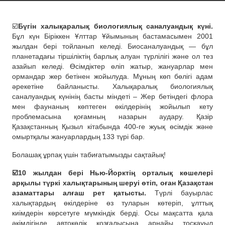
☑️
Бүгін халықаралық биологиялық саналуандық күні.
Бұл күн Біріккен Ұлттар Ұйымының бастамасымен 2001
жылдан бері тойланып келеді. Биосаналуандық — бұл
планетадағы тіршіліктің барлық алуан түрлілігі және ол тез
азайып келеді. Өсімдіктер өліп жатыр, жануарлар мен
ормандар жер бетінен жойылуда. Мұның көп бөлігі адам
әрекетіне байланысты. Халықаралық биологиялық
саналуандық күнінің басты міндеті – Жер бетіндегі флора
мен фаунаның көптеген өкілдерінің жойылып кету
проблемасына қоғамның назарын аудару. Қазір
Қазақстанның Қызыл кітабында 400-ге жуық өсімдік және
омыртқалы жануарлардың 133 түрі бар.
Болашақ ұрпақ үшін табиғатымызды сақтайық!
☑️10 жылдан бері Нью-Йорктің орталық көшелері
арқылы түркі халықтарының шеруі өтіп, оған Қазақстан
азаматтары алғаш рет қатысты.
Түрлі бауырлас
халықтардың өкілдеріне өз туларын көтеріп, ұлттық
киімдерін көрсетуге мүмкіндік берді. Осы мақсатта қала
әкімдігінде автокөлік қозғалысына арнайы тосқауыл