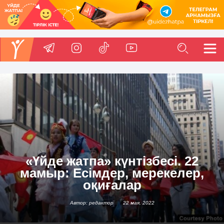
«Үйде жатпа» күнтізбесі. 22
мамыр: Есімдер, мерекелер,
оқиғалар
Автор: редактор
22 мая, 2022