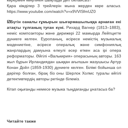
көрермен көңілінен шықпады деп ойлайсыз?
Қара кімділер 3 трейлерін мына жерден көре аласыз.
https://www.youtube.com/watch?v=x9VVISfmUZ0
☑️Бүгін саналы ғұмырын шығармашылыққа арнаған екі
атақты тұлғаның туған күні.
Рихард Вагнер (1813–1883),
неміс композиторы және дирижері 22 мамырда Лейпцигте
дүниеге келген. Еуропаның, әсіресе немістің музыкалық
мәдениетіне, әсіресе опералық және симфониялық
жанрлардың дамуына елеулі әсер еткен аса ірі опера
реформаторы. Әйгілі «Валькирия» операсының авторы. 163
жыл бұрын Ирландиядан шыққан ағылшын жазушысы Артур
Конан Дойл (1859-1930) дүниеге келген. Білімі бойынша ол
дәрігер болған, бірақ біз оны Шерлок Холмс туралы әйгілі
детективтердің авторы ретінде білеміз.
Кітап оқығанды немесе музыка тыңдағанды ұнатасыз ба?
Читайте также