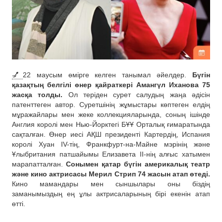
💅
22 маусым өмірге келген танымал әйелдер.
Бүгін
қазақтың белгілі өнер қайраткері Амангүл Иханова 75
жасқа толды.
Ол теріден сурет салудың жаңа әдісін
патенттеген автор. Суретшінің жұмыстары көптеген елдің
мұражайлары мен жеке коллекцияларында, соның ішінде
Англия королі мен Нью-Йорктегі БҰҰ Орталық ғимаратында
сақталған. Өнер иесі АҚШ президенті Картердің, Испания
королі Хуан IV-тің, Франкфурт-на-Майне мэрінің және
Ұлыбритания патшайымы Елизавета II-нің алғыс хатымен
марапатталған.
Сонымен қатар бүгін америкалық театр
және кино актрисасы Мерил Стрип 74 жасын атап өтеді.
Кино мамандары мен сыншылары оны біздің
заманымыздың ең ұлы актрисаларының бірі екенін атап
өтті.