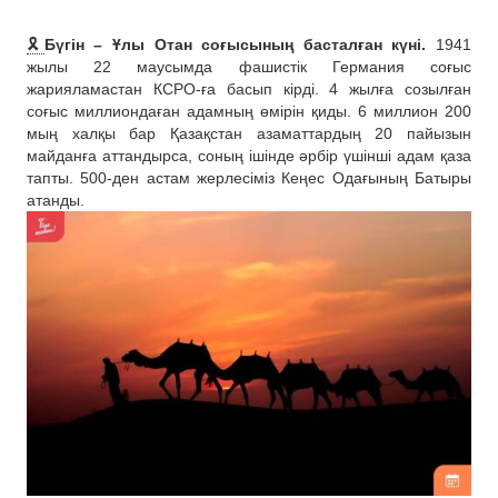
🎗
Бүгін – Ұлы Отан соғысының басталған күні.
1941
жылы 22 маусымда фашистік Германия соғыс
жарияламастан КСРО-ға басып кірді. 4 жылға созылған
соғыс миллиондаған адамның өмірін қиды. 6 миллион 200
мың халқы бар Қазақстан азаматтардың 20 пайызын
майданға аттандырса, соның ішінде әрбір үшінші адам қаза
тапты. 500-ден астам жерлесіміз Кеңес Одағының Батыры
атанды.