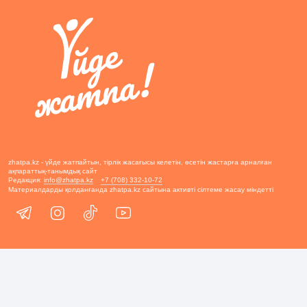
zhatpa.kz - үйде жатпайтын, тірлік жасағысы келетін, өсетін жастарға арналған
ақпараттық-танымдық сайт
Редакция:
info@zhatpa.kz
+7 (708) 332-10-72
Материалдарды қолданғанда zhatpa.kz сайтына активті сілтеме жасау міндетті