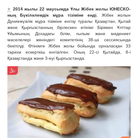
⭐️
2014 жылы 22 маусымда Ұлы Жібек жолы ЮНЕСКО-
ның Бүкіләлемдік мұра тізіміне енді.
Жібек жолын
Дүниежүзілік мұра тізіміне енгізу туралы Қазақстан, Қытай
және Қырғызстанның бірлескен өтінімі Біріккен Ұлттар
Ұйымының Дохадағы білім, ғылым және мәдениет
мәселелері жөніндегі комитетінің 38-ші сессиясында
бекітілді. Өтінімге Жібек жолы бойында орналасқан 33
тарихи ескерткіш енгізілген. Оның 22-сі Қытайда, 8-і
Қазақстанда және 3-еуі Қырғызстанда.