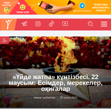
«Үйде жатпа» күнтізбесі. 22
маусым: Есімдер, мерекелер,
оқиғалар
Автор: редактор
22 июня, 2023