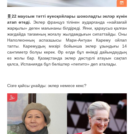
🍫
22 маусым тәтті әуесқойлары шоколадты эклэр күнін
атап өтеді.
Эклер француз тілінен аударғанда «найзағай
жарқылы» деген мағынаны білдіреді. Яғни, қараусыз қалған
жағдайда тағамның жоғалу жылдамдығын сипаттайды. Оны
Наполеонның аспазшысы Мари-Антуан Карему ойлап
тапты. Каремудың мәзірі бойынша эклер ұзындығы 14
сантиметр болуы керек. Әр елде бұл өнімді дайындаудың
өз жолы бар. Қазақстанда эклер дәстүрлі атауын сақтап
қалса, Испанияда бұл бәліштер «пепито» деп аталады.
Сізге қайсы ұнайды: эклер немесе кекс?