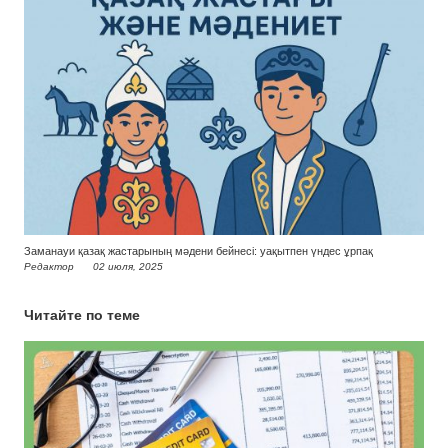
Заманауи қазақ жастарының мәдени бейнесі: уақытпен үндес ұрпақ
Редактор
02 июля, 2025
Читайте по теме