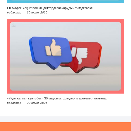
FILA әдісі: Уақыт пен міндеттерді басқарудың тиімді тәсілі
редактор
30 июня, 2025
«Үйде жатпа» күнтізбесі. 30 маусым: Есімдер, мерекелер, оқиғалар
редактор
30 июня, 2025