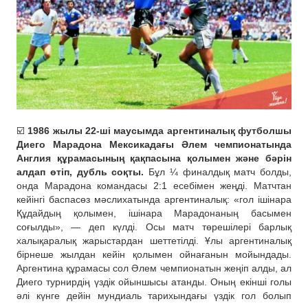
☑️
1986 жылы 22-ші маусымда аргентиналық футболшы
Диего Марадона Мексикадағы Әлем чемпионатында
Англия құрамасының қақпасына қолымен және бәрін
алдап өтіп, дубль соқты.
Бұл ¼ финалдық матч болды,
онда Марадона командасы 2:1 есебімен жеңді. Матчтан
кейінгі баспасөз мәслихатында аргентиналық: «гол ішінара
Құдайдың қолымен, ішінара Марадонаның басымен
соғылды», — деп күлді. Осы матч төрешілері барлық
халықаралық жарыстардан шеттетілді. Ұлы аргентиналық
бірнеше жылдан кейін қолымен ойнағанын мойындады.
Аргентина құрамасы сол Әлем чемпионатын жеңіп алды, ал
Диего турнирдің үздік ойыншысы атанды. Оның екінші голы
әлі күнге дейін мундиаль тарихындағы үздік гол болып