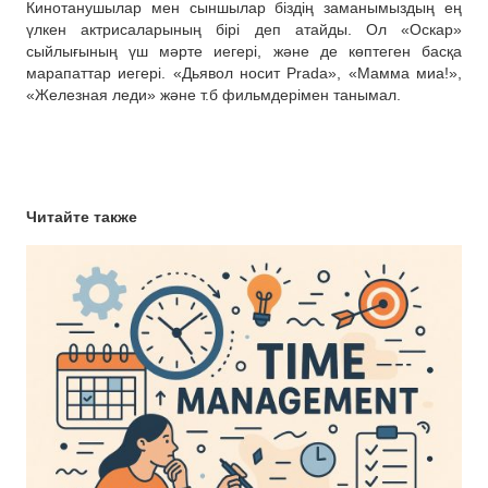
Кинотанушылар мен сыншылар біздің заманымыздың ең
үлкен актрисаларының бірі деп атайды. Ол «Оскар»
сыйлығының үш мәрте иегері, және де көптеген басқа
марапаттар иегері. «Дьявол носит Prada», «Мамма миа!»,
«Железная леди» және т.б фильмдерімен танымал.
Читайте также