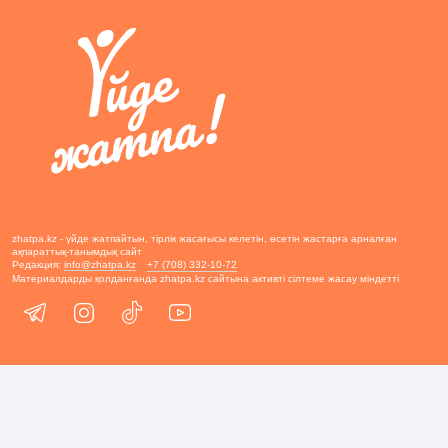
zhatpa.kz - үйде жатпайтын, тірлік жасағысы келетін, өсетін жастарға арналған
ақпараттық-танымдық сайт
Редакция:
info@zhatpa.kz
+7 (708) 332-10-72
Материалдарды қолданғанда zhatpa.kz сайтына активті сілтеме жасау міндетті