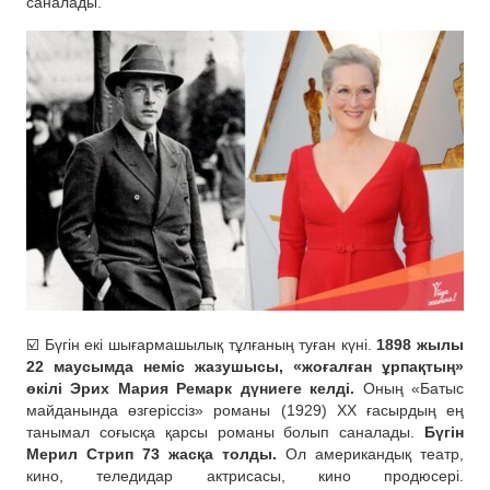
саналады.
☑️ Бүгін екі шығармашылық тұлғаның туған күні.
1898 жылы
22 маусымда неміс жазушысы, «жоғалған ұрпақтың»
өкілі Эрих Мария Ремарк дүниеге келді.
Оның «Батыс
майданында өзгеріссіз» романы (1929) ХХ ғасырдың ең
танымал соғысқа қарсы романы болып саналады.
Бүгін
Мерил Стрип 73 жасқа толды.
Ол американдық театр,
кино, теледидар актрисасы, кино продюсері.