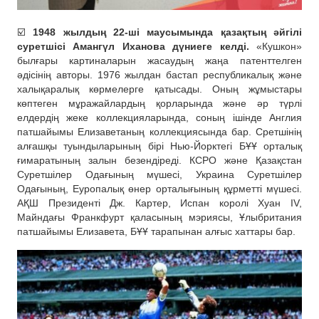
☑️
1948 жылдың 22-ші маусымында қазақтың әйгілі
суретшісі Амангүл Иханова дүниеге келді.
«Кушкон»
былғары картиналарын жасаудың жаңа патенттелген
әдісінің авторы. 1976 жылдан бастап республикалық және
халықаралық көрмелерге қатысады. Оның жұмыстары
көптеген мұражайлардың қорларында және әр түрлі
елдердің жеке коллекцияларында, соның ішінде Англия
патшайымы Елизаветаның коллекциясында бар. Сретшінің
алғашқы туындыларының бірі Нью-Йорктегі БҰҰ орталық
ғимаратының залын безендіреді. КСРО және Қазақстан
Суретшілер Одағының мүшесі, Украина Суретшілер
Одағының, Еуропалық өнер орталығының құрметті мүшесі.
АҚШ Президенті Дж. Картер, Испан королі Хуан IV,
Майндағы Франкфурт қаласының мэриясы, Ұлыбритания
патшайымы Елизавета, БҰҰ тарапынан алғыс хаттары бар.