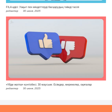
FILA әдісі: Уақыт пен міндеттерді басқарудың тиімді тәсілі
редактор
30 июня, 2025
«Үйде жатпа» күнтізбесі. 30 маусым: Есімдер, мерекелер, оқиғалар
редактор
30 июня, 2025