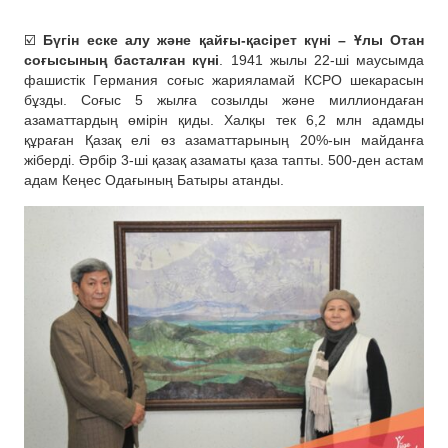
☑️
Бүгін еске алу және қайғы-қасірет күні – Ұлы Отан
соғысының басталған күні
. 1941 жылы 22-ші маусымда
фашистік Германия соғыс жарияламай КСРО шекарасын
бұзды. Соғыс 5 жылға созылды және миллиондаған
азаматтардың өмірін қиды. Халқы тек 6,2 млн адамды
құраған Қазақ елі өз азаматтарының 20%-ын майданға
жіберді. Әрбір 3-ші қазақ азаматы қаза тапты. 500-ден астам
адам Кеңес Одағының Батыры атанды.