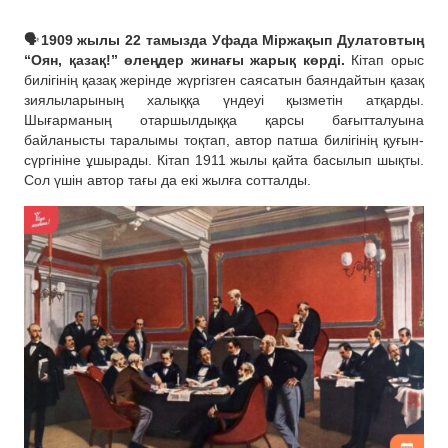
🗣
1909 жылы 22 тамызда Уфада Міржақып Дулатовтың
“Оян, қазақ!” өлеңдер жинағы жарық көрді.
Кітап орыс
билігінің қазақ жерінде жүргізген саясатын баяндайтын қазақ
зиялыларының халыққа үндеуі қызметін атқарды.
Шығарманың отаршылдыққа қарсы бағытталуына
байланысты таралымы тоқтап, автор патша билігінің қуғын-
сүргініне ұшырады. Кітап 1911 жылы қайта басылып шықты.
Сол үшін автор тағы да екі жылға сотталды.