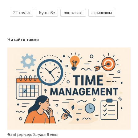
22 тамыз
Күнтізбе
оян қазақ!
скрипкашы
Читайте также
Өз ісіңізде үздік болудың 5 жолы