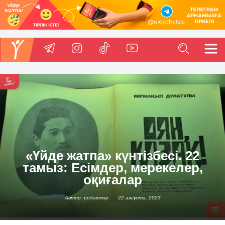
«Үйде жатпа» күнтізбесі. 22
тамыз: Есімдер, мерекелер,
оқиғалар
Автор: редактор
22 августа, 2023