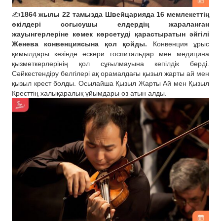
✍️
1864 жылы 22 тамызда Швейцарияда 16 мемлекеттің
өкілдері соғысушы елдердің жараланған
жауынгерлеріне көмек көрсетуді қарастыратын әйгілі
Женева конвенциясына қол қойды.
Конвенция ұрыс
қимылдары кезінде әскери госпитальдар мен медицина
қызметкерлерінің қол сұғылмауына кепілдік берді.
Сәйкестендіру белгілері ақ орамалдағы қызыл жарты ай мен
қызыл крест болды. Осылайша Қызыл Жарты Ай мен Қызыл
Кресттің халықаралық ұйымдары өз атын алды.