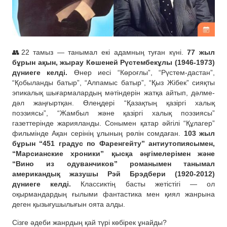
👥22 тамыз — танымал екі адамның туған күні.
77 жыл
бұрын ақын, жырау Көшеней Рүстембекұлы (1946-1973)
дүниеге келді.
Өнер иесі “Көроғлы”, “Рүстем-дастан”,
“Қобыланды батыр”, “Алпамыс батыр”, “Қыз Жібек” сияқты
эпикалық шығармалардың мәтіндерін жатқа айтып, дәлме-
дәл жаңғыртқан. Өлеңдері “Қазақтың қазіргі халық
поэзиясы”, “Жамбыл және қазіргі халық поэзиясы”
газеттерінде жарияланды. Сонымен қатар әйгілі “Құлагер”
фильмінде Ақан серінің ұлының рөлін сомдаған.
103 жыл
бұрын “451 градус по Фаренгейту” антиутопиясымен,
“Марсианские хроники” қысқа әңгімелерімен және
“Вино из одуванчиков” романымен танымал
американдық жазушы Рэй Брэдбери (1920-2012)
дүниеге келді.
Классиктің басты жетістігі — ол
оқырмандардың ғылыми фантастика мен қиял жанрына
деген қызығушылығын оята алды.
Сізге әдеби жанрдың қай түрі көбірек ұнайды?