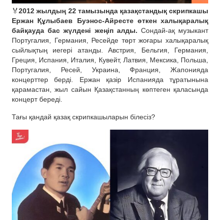
🏅
2012 жылдың 22 тамызында қазақстандық скрипкашы
Ержан Құлыбаев Буэнос-Айресте өткен халықаралық
байқауда бас жүлдені жеңіп алды.
Сондай-ақ музыкант
Португалия, Германия, Ресейде төрт жоғары халықаралық
сыйлықтың иегері атанды. Австрия, Бельгия, Германия,
Греция, Испания, Италия, Кувейт, Латвия, Мексика, Польша,
Португалия, Ресей, Украина, Франция, Жапонияда
концерттер берді. Ержан қазір Испанияда тұратынына
қарамастан, жыл сайын Қазақстанның көптеген қаласында
концерт береді.
Тағы қандай қазақ скрипкашыларын білесіз?