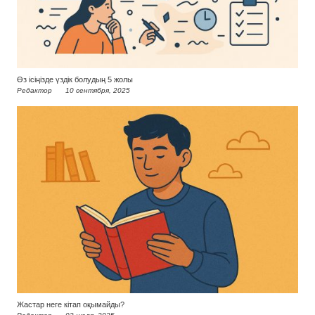
Өз ісіңізде үздік болудың 5 жолы
Редактор
10 сентября, 2025
Жастар неге кітап оқымайды?