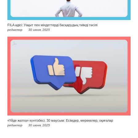
FILA әдісі: Уақыт пен міндеттерді басқарудың тиімді тәсілі
редактор
30 июня, 2025
«Үйде жатпа» күнтізбесі. 30 маусым: Есімдер, мерекелер, оқиғалар
редактор
30 июня, 2025