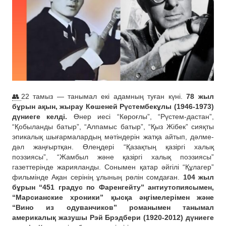
👥
22 тамыз — танымал екі адамның туған күні.
78 жыл
бұрын ақын, жырау Көшеней Рүстембекұлы (1946-1973)
дүниеге келді.
Өнер иесі “Көроғлы”, “Рүстем-дастан”,
“Қобыланды батыр”, “Алпамыс батыр”, “Қыз Жібек” сияқты
эпикалық шығармалардың мәтіндерін жатқа айтып, дәлме-
дәл жаңғыртқан. Өлеңдері “Қазақтың қазіргі халық
поэзиясы”, “Жамбыл және қазіргі халық поэзиясы”
газеттерінде жарияланды. Сонымен қатар әйгілі “Құлагер”
фильмінде Ақан серінің ұлының рөлін сомдаған.
104 жыл
бұрын “451 градус по Фаренгейту” антиутопиясымен,
“Марсианские хроники” қысқа әңгімелерімен және
“Вино из одуванчиков” романымен танымал
америкалық жазушы Рэй Брэдбери (1920-2012) дүниеге