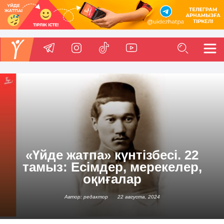
«Үйде жатпа» күнтізбесі. 22
тамыз: Есімдер, мерекелер,
оқиғалар
Автор: редактор
22 августа, 2024