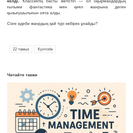
келді.
Классиктің басты жетістігі — ол оқырмандардың
ғылыми фантастика мен қиял жанрына деген
қызығушылығын оята алды.
Сізге әдеби жанрдың қай түрі көбірек ұнайды?
22 тамыз
Күнтізбе
Читайте также