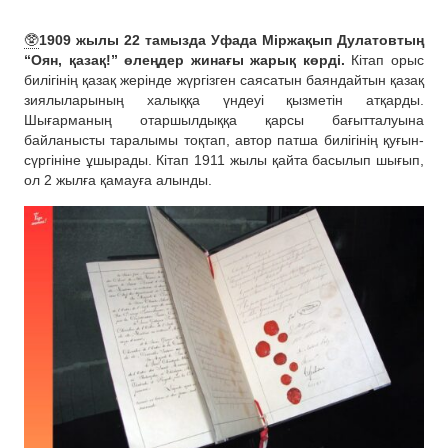
🥸
1909 жылы 22 тамызда Уфада Міржақып Дулатовтың
“Оян, қазақ!” өлеңдер жинағы жарық көрді.
Кітап орыс
билігінің қазақ жерінде жүргізген саясатын баяндайтын қазақ
зиялыларының халыққа үндеуі қызметін атқарды.
Шығарманың отаршылдыққа қарсы бағытталуына
байланысты таралымы тоқтап, автор патша билігінің қуғын-
сүргініне ұшырады. Кітап 1911 жылы қайта басылып шығып,
ол 2 жылға қамауға алынды.