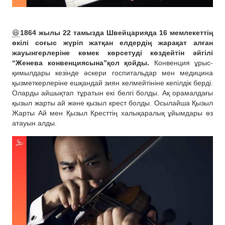
😆
1864 жылы 22 тамызда Швейцарияда 16 мемлекеттің
өкілі соғыс жүріп жатқан елдердің жарақат алған
жауынгерлеріне көмек көрсетуді көздейтін әйгілі
“Женева конвенциясына”қол қойды.
Конвенция ұрыс-
қимылдары кезінде әскери госпитальдар мен медицина
қызметкерлеріне ешқандай зиян келмейтініне кепілдік берді.
Оларды айшықтап тұратын екі белгі болды. Ақ орамалдағы
қызыл жарты ай және қызыл крест болды. Осылайша Қызыл
Жарты Ай мен Қызыл Кресттің халықаралық ұйымдары өз
атауын алды.