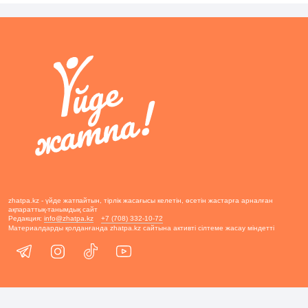
zhatpa.kz - үйде жатпайтын, тірлік жасағысы келетін, өсетін жастарға арналған
ақпараттық-танымдық сайт
Редакция:
info@zhatpa.kz
+7 (708) 332-10-72
Материалдарды қолданғанда zhatpa.kz сайтына активті сілтеме жасау міндетті