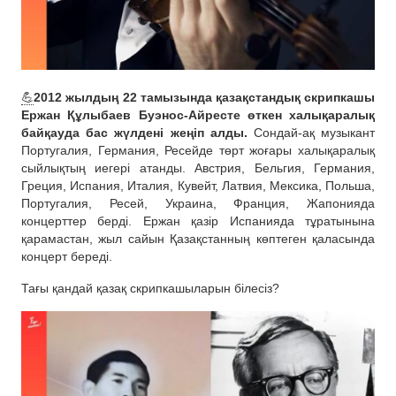
💪
2012 жылдың 22 тамызында қазақстандық скрипкашы
Ержан Құлыбаев Буэнос-Айресте өткен халықаралық
байқауда бас жүлдені жеңіп алды.
Сондай-ақ музыкант
Португалия, Германия, Ресейде төрт жоғары халықаралық
сыйлықтың иегері атанды. Австрия, Бельгия, Германия,
Греция, Испания, Италия, Кувейт, Латвия, Мексика, Польша,
Португалия, Ресей, Украина, Франция, Жапонияда
концерттер берді. Ержан қазір Испанияда тұратынына
қарамастан, жыл сайын Қазақстанның көптеген қаласында
концерт береді.
Тағы қандай қазақ скрипкашыларын білесіз?