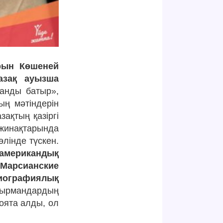
рын Көшеней
қазақ ауызша
анды батыр»,
ң мәтіндерін
ақтың қазіргі
жинақтарында
өлінде түскен.
 американдық
Марсианские
биографиялық
оқырмандардың
оята алды, ол