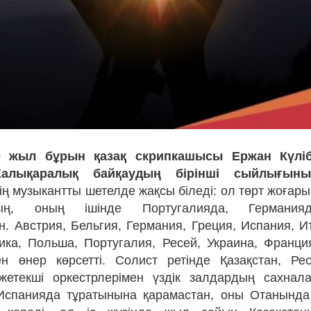
 жыл бұрын қазақ скрипкашысы Ержан Күліб
Халықаралық байқаудың бірінші сыйлығын
ің музыкантты шетелде жақсы біледі: ол төрт жоғар
дың, оның ішінде Португалияда, Германия
н. Австрия, Бельгия, Германия, Греция, Испания, Ит
ика, Польша, Португалия, Ресей, Украина, Франц
ен өнер көрсетті. Солист ретінде Қазақстан, Ре
жетекші оркестрлерімен үздік залдардың сахнал
Испанияда тұратынына қарамастан, оны Отанында