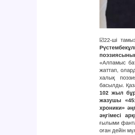
☑️22-ші тамы
Рүстембекұл
поэзиясының
«Алпамыс ба
жаттап, олар
халық поэзи
басылды. Қаза
102 жыл бұр
жазушы «45
хроники» әң
әңгімесі ар
ғылыми фанта
оған дейін м