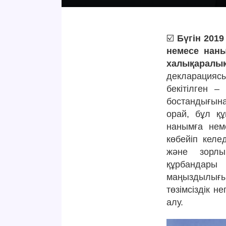
☑️
Бүгін 201
немесе наны
халықаралық
декларациясы
бекітілген –
бостандығына
орай, бұл қ
нанымға неме
көбейіп келе
және зорлы
құрбандары
маңыздылығы
төзімсіздік 
алу.