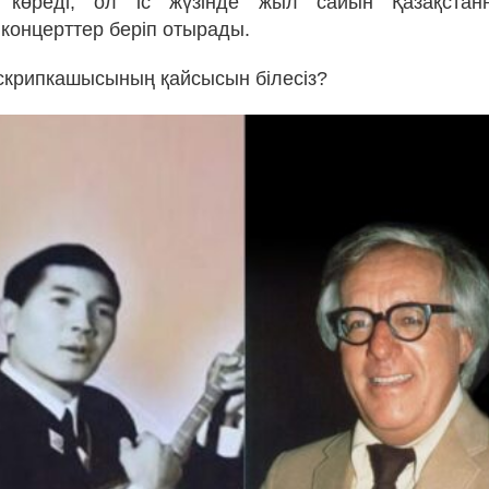
көреді, ол іс жүзінде жыл сайын Қазақстан
концерттер беріп отырады.
 скрипкашысының қайсысын білесіз?