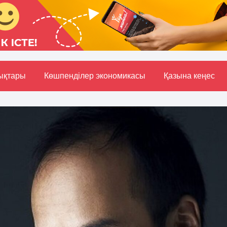
ықтары
Көшпенділер экономикасы
Қазына кеңес