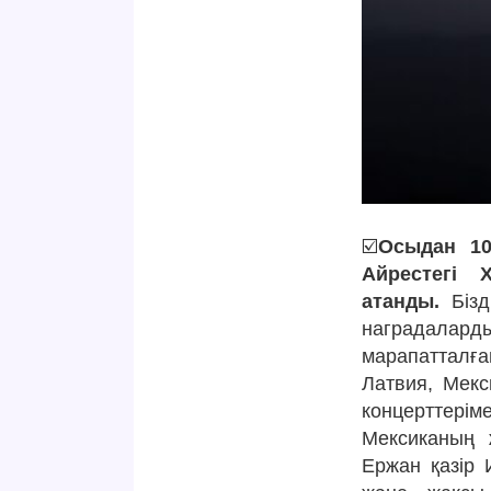
☑️
Осыдан 10
Айрестегі 
атанды.
Бізд
наградалар
марапатталға
Латвия, Мекс
концерттерім
Мексиканың 
Ержан қазір 