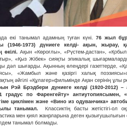
зда екі танымал адамның туған күні.
76 жыл бұ
ы (1946-1973) дүниеге келді- ақын, жырау, 
 өкілі.
Ақын «Көроғлы», «Рүстем-дастан», «Қобыл
тыр», «Қыз Жібек» сияқты эпикалық шығармаларды
ды дәл шығарды. Ақынның өлеңдері газеттерде, «Қаз
ясы», «Жамбыл және қазіргі халық поэзиясы»
қтың әйгілі «Құлагер»фильмінде Ақан серінің ұлы р
ын Рэй Брэдбери дүниеге келді (1920-2012) –
1 градус по Фаренгейту» антиутопиясымен, «
гіме циклімен және «Вино из одуванчика» авто
қылы танымал.
Классиктің басты жетістігі-ол 
стика мен қиял жанрларына деген қызығушылығын 
үлдем танымал болмады.