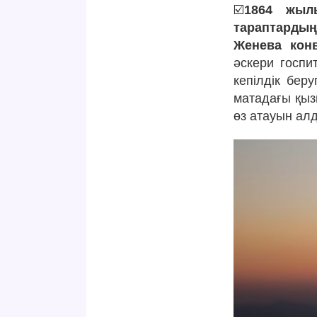
☑️
1864 жыл
тараптардың
Женева кон
әскери госпи
кепілдік бер
матадағы қыз
өз атауын ал