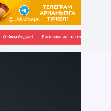
Отбасы бюджетi
Викторина мен тесттер