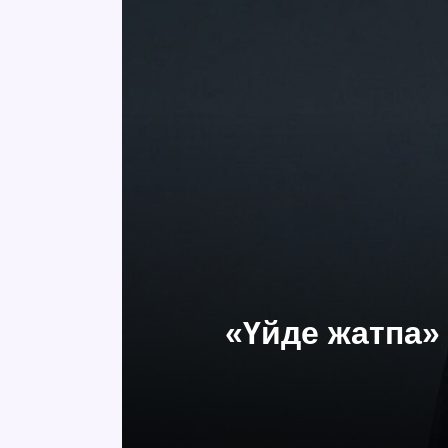
«Үйде жатпа» 