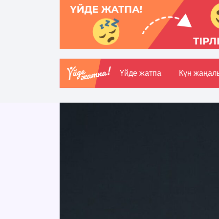
Үйде жатпа
Күн жаңал