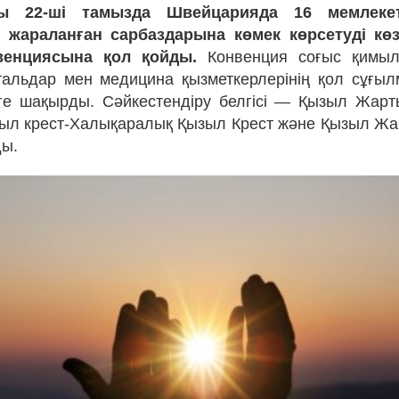
ы 22-ші тамызда Швейцарияда 16 мемлеке
 жараланған сарбаздарына көмек көрсетуді көзд
венциясына қол қойды.
Конвенция соғыс қимыл
тальдар мен медицина қызметкерлерінің қол сұғ
уге шақырды. Сәйкестендіру белгісі — Қызыл Жар
ыл крест-Халықаралық Қызыл Крест және Қызыл Ж
ды.