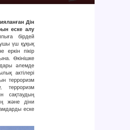
ияланған Дін
рын еске алу
пыға бірдей
тушы үш құқық
е еркін пікір
ына. Өкінішке
лдары әлемде
ылық актілері
рын терроризм
, терроризм
н сақтаудың
ің және діни
дамдарды еске