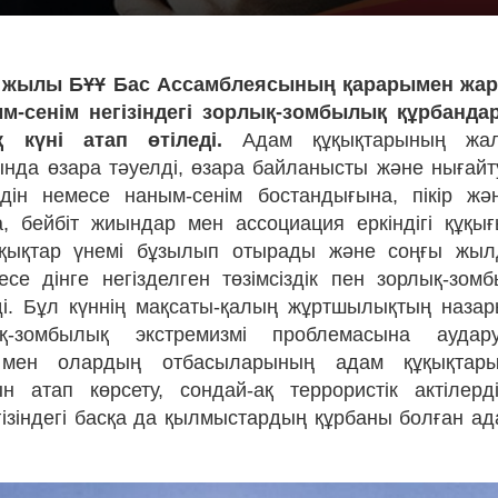
9 жылы БҰҰ Бас Ассамблеясының қарарымен жар
м-сенім негізіндегі зорлық-зомбылық құрбанда
 күні атап өтіледі.
Адам құқықтарының жал
нда өзара тәуелді, өзара байланысты және нығай
 дін немесе наным-сенім бостандығына, пікір жән
, бейбіт жиындар мен ассоциация еркіндігі құқығ
ұқықтар үнемі бұзылып отырады және соңғы жы
се дінге негізделген төзімсіздік пен зорлық-зомб
ді. Бұл күннің мақсаты-қалың жұртшылықтың наза
қ-зомбылық экстремизмі проблемасына аудару
 мен олардың отбасыларының адам құқықтары
н атап көрсету, сондай-ақ террористік актілерд
негізіндегі басқа да қылмыстардың құрбаны болған а