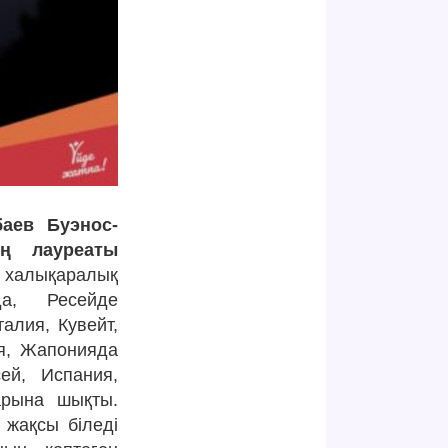
аев Буэнос-
ың лауреаты
ы халықаралық
да, Ресейде
алия, Кувейт,
ия, Жапонияда
сей, Испания,
арына шықты.
 жақсы біледі