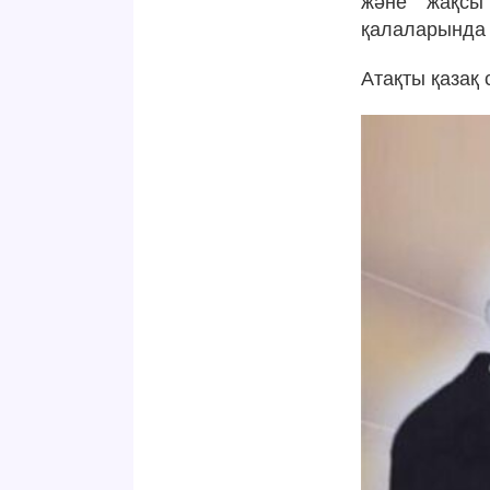
және жақсы 
қалаларында 
Атақты қазақ