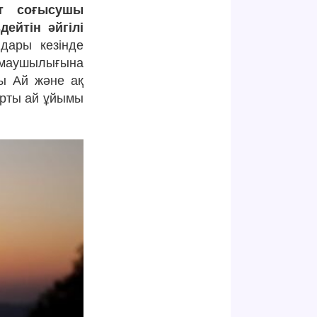
т соғысушы
ейтін әйгілі
дары кезінде
ылмаушылығына
ты Ай және ақ
арты ай ұйымы