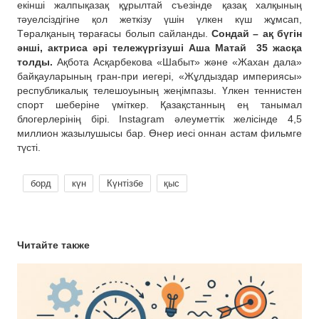
екінші жалпықазақ құрылтай съезінде қазақ халқының
тәуелсіздігіне қол жеткізу үшін үлкен күш жұмсап,
Төралқаның төрағасы болып сайланды.
Сондай – ақ бүгін
әнші, актриса әрі тележүргізуші Аша Матай
35 жасқа
толды.
Ақбота Асқарбекова «Шабыт» және «Жахан дала»
байқауларының гран-при иегері, «Жұлдыздар империясы»
республикалық телешоуының жеңімпазы. Үлкен теннистен
спорт шеберіне үміткер. Қазақстанның ең танымал
блогерлерінің бірі. Instagram әлеуметтік желісінде 4,5
миллион жазылушысы бар. Өнер иесі оннан астам фильмге
түсті.
борд
күн
Күнтізбе
қыс
Читайте также