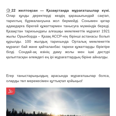
🧐
22 желтоқсан — Қазақстанда мұрағатшылар күні.
Олар құнды деректерді көздің қарашығындай сақтап,
тарихтың бұрмалануына жол бермейді. Сонымен қатар
адамдарға бірегей құжаттармен танысуға мүмкіндік береді.
Қазақстан тарихындағы алғашқы мемлекеттік мұрағат 1921
жылы Орынборда – Қазақ АССР-нің бірінші астанасы болып
құрылды. 100 жылдық тарихында Орталық мемлекеттік
мұрағат бай және қайталанбас тарихи құжаттарды біріктіре
білді. Сондай-ақ өзінің даму жолы мен ішкі дәстүрі
қалыптасқан әлемдегі ең ірі мұрағаттардың біріне айналды.
Егер таныстарыңыздың арасында мұрағатшылар болса,
оларды төл мерекесімен құттықтап қойыңыз!