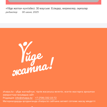
«Үйде жатпа» күнтізбесі. 30 маусым: Есімдер, мерекелер, оқиғалар
редактор
30 июня, 2025
zhatpa.kz - үйде жатпайтын, тірлік жасағысы келетін, өсетін жастарға арналған
ақпараттық-танымдық сайт
Редакция:
info@zhatpa.kz
+7 (708) 332-10-72
Материалдарды қолданғанда zhatpa.kz сайтына активті сілтеме жасау міндетті