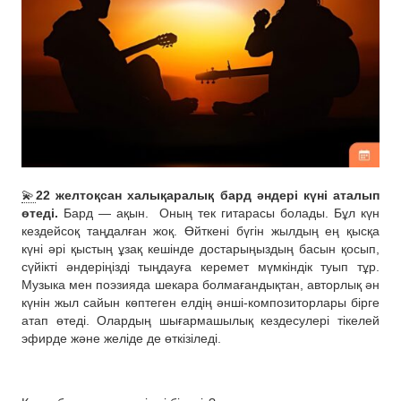
💫
22 желтоқсан халықаралық бард әндері күні аталып
өтеді.
Бард — ақын.
Оның тек гитарасы болады. Бұл күн
кездейсоқ таңдалған жоқ. Өйткені бүгін жылдың ең қысқа
күні әрі қыстың ұзақ кешінде достарыңыздың басын қосып,
сүйікті әндеріңізді тыңдауға керемет мүмкіндік туып тұр.
Музыка мен поэзияда шекара болмағандықтан, авторлық ән
күнін жыл сайын көптеген елдің әнші-композиторлары бірге
атап өтеді. Олардың шығармашылық кездесулері тікелей
эфирде және желіде де өткізіледі.