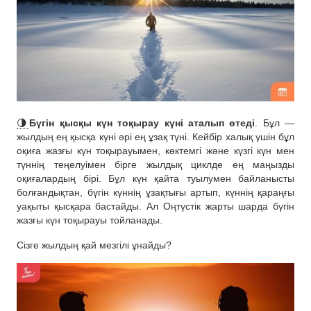
🌗
Бүгін қысқы күн тоқырау күні аталып өтеді
. Бұл —
жылдың ең қысқа күні әрі ең ұзақ түні. Кейбір халық үшін бұл
оқиға жазғы күн тоқырауымен, көктемгі және күзгі күн мен
түннің теңелуімен бірге жылдық циклде ең маңызды
оқиғалардың бірі. Бұл күн қайта туылумен байланысты
болғандықтан, бүгін күннің ұзақтығы артып, күннің қараңғы
уақыты қысқара бастайды. Ал Оңтүстік жарты шарда бүгін
жазғы күн тоқырауы тойланады.
Сізге жылдың қай мезгілі ұнайды?