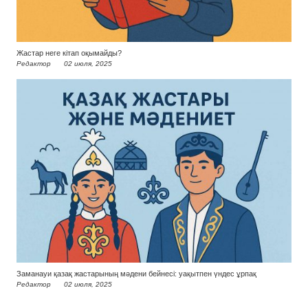
Жастар неге кітап оқымайды?
Редактор
02 июля, 2025
Заманауи қазақ жастарының мәдени бейнесі: уақытпен үндес ұрпақ
Редактор
02 июля, 2025