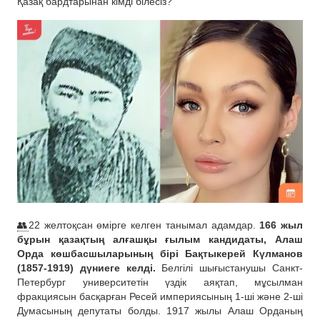
Қазақ бардтарынан кімді білесіз?
👥
22 желтоқсан өмірге келген танымал адамдар.
166 жыл
бұрын қазақтың алғашқы ғылым кандидаты, Алаш
Орда көшбасшыларының бірі Бақтыкерей Күлманов
(1857-1919) дүниеге келді.
Белгілі шығыстанушы Санкт-
Петербург университетін үздік аяқтап, мұсылман
фракциясын басқарған Ресей империясының 1-ші және 2-ші
Думасының депутаты болды. 1917 жылы Алаш Орданың