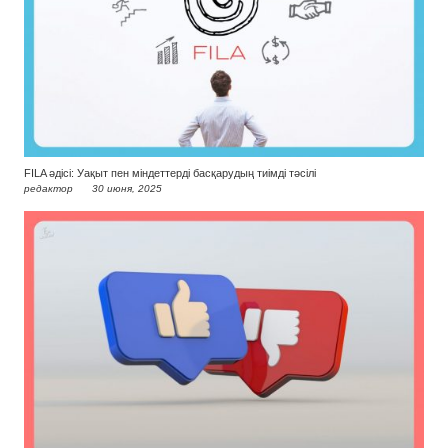
FILA әдісі: Уақыт пен міндеттерді басқарудың тиімді тәсілі
редактор
30 июня, 2025