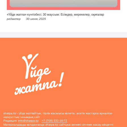
«Үйде жатпа» күнтізбесі. 30 маусым: Есімдер, мерекелер, оқиғалар
редактор
30 июня, 2025
zhatpa.kz - үйде жатпайтын, тірлік жасағысы келетін, өсетін жастарға арналған
ақпараттық-танымдық сайт
Редакция:
info@zhatpa.kz
+7 (708) 332-10-72
Материалдарды қолданғанда zhatpa.kz сайтына активті сілтеме жасау міндетті