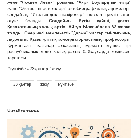
және “Люсьен Левен” романы, “Анри Брулардтың өмірі”
және “Эготисттің естеліктері” автобиографиялық әңгімелері,
сондай-ақ “Итальяндық шежірелер” новелл циклін атап
өтуге болады.
Сондай-ақ бүгін күйші, ұстаз,
Қазақстанның халық әртісі Айгүл Ылкенбаева 62 жасқа
толды.
Өнер иесі мемлекеттік “Дарын” жастар сыйлығының
лауреаты, Қазақ ұлттық консерваториясының профессоры,
Құрманғазы, қазылар алқасының құрметті мүшесі, ірі
республикалық және халықаралық байқауларда комиссия
төрағасы.
#күнтізбе #23қаңтар #жазу
23 қаңтар
жазу
Күнтізбе
Читайте также