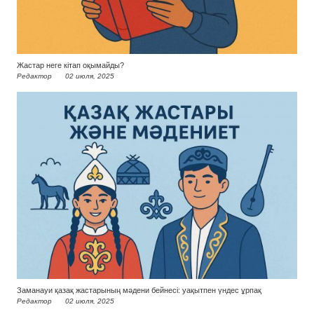
Жастар неге кітап оқымайды?
Редактор
02 июля, 2025
Заманауи қазақ жастарының мәдени бейнесі: уақытпен үндес ұрпақ
Редактор
02 июля, 2025