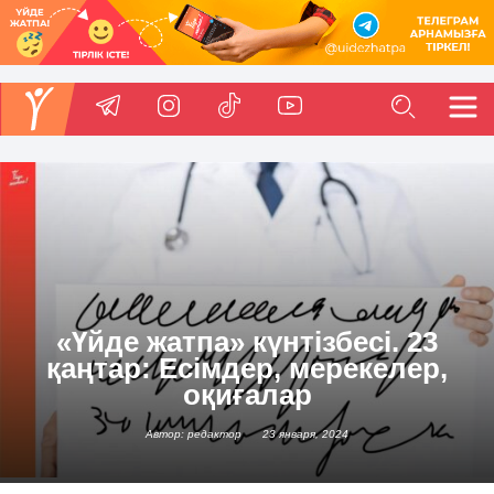
«Үйде жатпа» күнтізбесі. 23
қаңтар: Есімдер, мерекелер,
оқиғалар
Автор: редактор
23 января, 2024