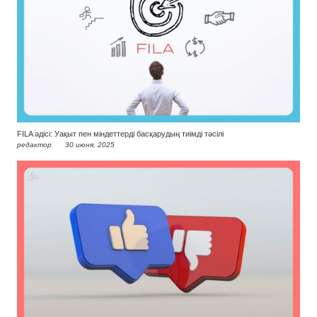
FILA әдісі: Уақыт пен міндеттерді басқарудың тиімді тәсілі
редактор
30 июня, 2025