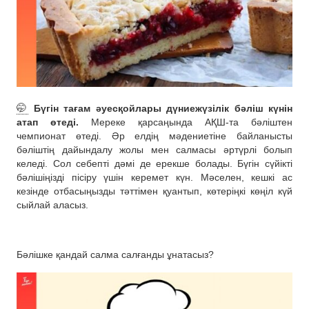
🤭
Бүгін тағам әуесқойлары дүниежүзілік бәліш күнін
атап өтеді.
Мереке қарсаңында АҚШ-та бәліштен
чемпионат өтеді. Әр елдің мәдениетіне байланысты
бәліштің дайындалу жолы мен салмасы әртүрлі болып
келеді. Сол себепті дәмі де ерекше болады. Бүгін сүйікті
бәлішіңізді пісіру үшін керемет күн. Мәселен, кешкі ас
кезінде отбасыңызды тәттімен қуантып, көтеріңкі көңіл күй
сыйлай аласыз.
Бәлішке қандай салма салғанды ұнатасыз?