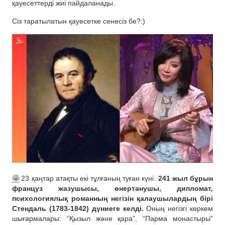
қауесеттерді жиі пайдаланады.
Сіз таратылатын қауесетке сенесіз бе?:)
🤩
23 қаңтар атақты екі тұлғаның туған күні.
241 жыл бұрын
француз жазушысы, өнертанушы, дипломат,
психологиялық романның негізін қалаушылардың бірі
Стендаль (1783-1842) дүниеге келді.
Оның негізгі көркем
шығармалары: “Қызыл және қара”, “Парма монастырьі”