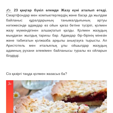
✍️
23 қаңтар бүкіл әлемде Жазу күні аталып өтеді.
Смартфондар мен компьютерлердің және басқа да жылдам
байланыс құралдарының танымалдығының артуы
нәтижесінде адамдар өз ойын қағаз бетіне түсіріп, қолмен
жазу мүмкіндігінен алшақтатып қалды. Қолмен жазудың
мыңдаған жылдық тарихы бар. Адамдар бір-бірінің мінезін
және табиғатын қолжазба арқылы анықтауға тырысты. Ал
Аристотель мен итальялық ұлы ойшылдар жазудың
адамның рухани әлемімен байланысы туралы өз ойларын
білдірді.
Сіз қазіргі таңда қолмен жазасыз ба?