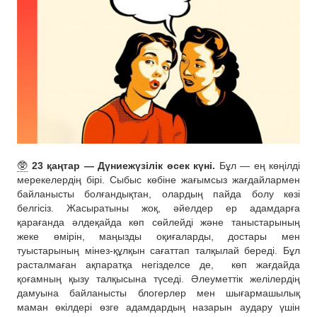
🥸
23 қаңтар — Дүниежүзілік өсек күні.
Бұл — ең көңілді
мерекелердің бірі. Сыбыс көбіне жағымсыз жағдайлармен
байланысты болғандықтан, олардың пайда болу көзі
белгісіз. Жасыратыны жоқ, әйелдер ер адамдарға
қарағанда әлдеқайда көп сөйлейді және таныстарының
жеке өмірін, маңызды оқиғаларды, достары мен
туыстарының мінез-құлқын сағаттап талқылай береді. Бұл
расталмаған ақпаратқа негізделсе де,
көп жағдайда
қоғамның қызу талқысына түседі. Әлеуметтік желілердің
дамуына байланысты блогерлер мен шығармашылық
маман өкілдері өзге адамдардың назарын аудару үшін