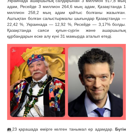
Украинада ашаршылық салдарынан 3 миллион 917,8 мың
адам, Ресейде 3 миллион 264,6 мың адам, Қазақстанда 1
миллион 258,2 мың адам қайтыс болғаны жазылған.
Аштықтан болған салыстырмалы шығындар Қазақстанда —
22,42 %, Украинада — 12,92 %, Ресейде — 3,17% болды.
Қазақстанда саяси қуғын-сүргін және ашаршылық
құрбандарын еске алу күні 31 мамырда аталып өтеді.
👥
23 қарашада өмірге келген танымал ер адамдар.
Бүгін