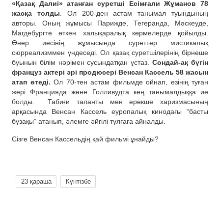
«Қазақ Далиі» атанған суретші Есімғали Жұманов 78
жасқа толды
. Ол 200-ден астам танымал туындының
авторы. Оның жұмысы Парижде, Тегеранда, Мәскеуде,
Магдебургте өткен халықаралық көрмелерде қойылды.
Өнер иесінің жұмысында суреттер мистикалық
сюрреализммен үндеседі. Ол қазақ суретшілерінің бірнеше
буынын білім нәрімен сусындатқан ұстаз.
Сондай-ақ бүгін
француз актері әрі продюсері Венсан Кассель 58 жасын
атап өтеді.
Ол 70-тен астам фильмде ойнап, өзінің туған
жері Францияда және Голливудта кең танымалдыққа ие
болды.
Табиғи таланты мен ерекше харизмасының
арқасында Венсан Кассель еуропалық кинодағы “басты
бұзақы” атанып, әлемге әйгілі тұлғаға айналды.
Сізге Венсан Кассельдің қай фильмі ұнайды?
23 қараша
Күнтізбе