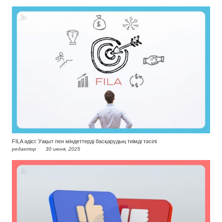
FILA әдісі: Уақыт пен міндеттерді басқарудың тиімді тәсілі
редактор
30 июня, 2025