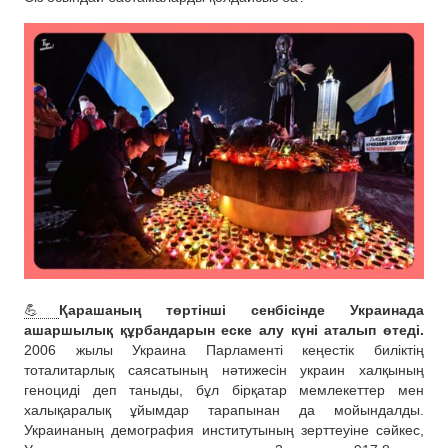
💪
Қарашаның төртінші сенбісінде Украинада
ашаршылық құрбандарын еске алу күні аталып өтеді.
2006 жылы Украина Парламенті кеңестік биліктің
тоталитарлық саясатының нәтижесін украин халқының
геноциді деп таныды, бұл бірқатар мемлекеттер мен
халықаралық ұйымдар тарапынан да мойындалды.
Украинаның демография институтының зерттеуіне сәйкес,