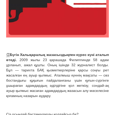
👏
Бүгін Халықаралық жазасыздықпен күрес күні аталып
өтеді.
2009 жылы 23 қарашада Филиппинде 58 адам
ұрланып, ажал құшты. Оның ішінде 32 журналист болды.
Бұл — тарихта БАҚ қызметкерлеріне қарсы соңғы рет
жасалған ең ауыр қылмыс. Аталмыш күннің мақсаты — сөз
бостандығы құқығын пайдаланғаны үшін қуғын-сүргінге
ұшыраған адамдардың әділдігіне қол жеткізу, сондай-ақ
ауыр қылмыс жасаған адамдардың жазасын алу мәселесіне
қоғамның назарын аудару.
Сіз осындай бастамаларды қолдайсыз ба?