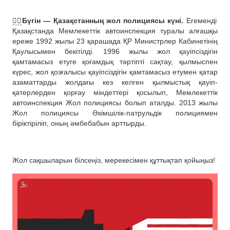
👮‍♀️
Бүгін — Қазақстанның жол полициясы күні.
Егеменді
Қазақстанда Мемлекеттік автоинспекция туралы алғашқы
ереже 1992 жылы 23 қарашада ҚР Министрлер Кабинетінің
Қаулысымен бекітілді. 1996 жылы жол қауіпсіздігін
қамтамасыз етуге қоғамдық тәртіпті сақтау, қылмыспен
күрес, жол қозғалысы қауіпсіздігін қамтамасыз етумен қатар
азаматтарды жолдағы кез келген қылмыстық қауіп-
қатерлерден қорғау міндеттері қосылып, Мемлекеттік
автоинспекция Жол полициясы болып аталды. 2013 жылы
Жол полициясы Әкімшілік-патрульдік полициямен
біріктіріліп, оның әмбебабын арттырды.
Жол сақшыларын білсеңіз, мерекесімен құттықтап қойыңыз!