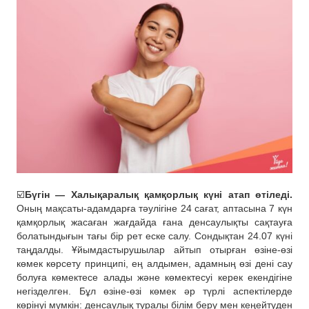
☑️
Бүгін — Халықаралық қамқорлық күні атап өтіледі.
Оның мақсаты-адамдарға тәулігіне 24 сағат, аптасына 7 күн
қамқорлық жасаған жағдайда ғана денсаулықты сақтауға
болатындығын тағы бір рет еске салу. Сондықтан 24.07 күні
таңдалды. Ұйымдастырушылар айтып отырған өзіне-өзі
көмек көрсету принципі, ең алдымен, адамның өзі дені сау
болуға көмектесе алады және көмектесуі керек екендігіне
негізделген. Бұл өзіне-өзі көмек әр түрлі аспектілерде
көрінуі мүмкін: денсаулық туралы білім беру мен кеңейтуден