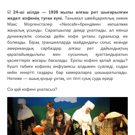
☑️
24-ші шілде — 1938 жылы алғаш рет шығарылған
жедел кофенің туған күні.
Танымал швейцариялық химик
Макс Моргенсталер «Nescafe»брендімен көпшілікке
жаңалық ұсынды. Сарапшылар дәмді ұнатпады, ал екінші
дүниежүзілік соғысқа дейін кофе ұнтағы сұранысқа ие
болмады. Бірақ траншеяларда майдандағы соғыс кезінде
американдық сарбаздар алғаш рет дайындықтың
қарапайымдылығы мен сусынның қуаттандыратын
қасиеттерін жоғары бағалады. Ерігіш кофені қалай алады?
Күшті табиғи кофенің инфузиясы алдымен сүзіледі, содан
кейін инертті газдары бар камераларға шашыратылады.
Нәтиже — ашық қоңыр ұнтақ, ол тіпті суық суда ериді.
Сіз қай кофені ұнатасыз?