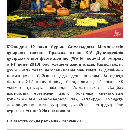
☑️
Осыдан 12 жыл бұрын Алматыдағы Мемлекеттік
қуыршақ театры Прагада өткен XIV Дүниежүзілік
қуыршақ өнері фестивалінде (World festival of puppert
art-Prague 2010) бас жүлдені жеңіп алды.
Қазақстандық
ұжым «үздік театр декорациялары мен қуыршақ дизайны»
номинациясы бойынша үздік деп танылды. Конкурсқа
барлығы 217 өтінім берілді, бірақ әлемнің 27 елінен 38
үміткер қатысуға жіберілді. Алматылықтар «Қаңбақ
шал»халық ертегісінің желісі бойынша спектакльдің
қойылымымен көрермендерді таң қалдырды. Түпнұсқа
декорациялар мен қуыршақ дизайнын театрдың бас
суретшісі Евгений Яшнев жасаған.
Сіз театрға соңғы рет қашан бардыңыз?