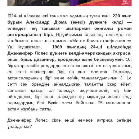
☑️24-ші шілдеде екі танымал адамның туған күні.
220 жыл
бұрын Александр Дюма (әкесі) дүниеге келді —
әлемдегі ең танымал шытырман оқиғалы роман
авторларының бірі.
Әрқайсымыз оның ең танымал екі
кітабымен таныс шығармыз- «Монте-Кристо графы»және»
Үш мушкетер».
1969 жылдың 24-ші шілдесінде
Дженнифер Лопес дүниеге келді-американдық актриса,
әнші, биші, дизайнер, продюсер және бизнесвумен.
Ол
бірқатар кәсіби рөлдерде жетістікке жетті: ол өз ұрпағының
ең сәтті әншілерінің бірі, ең көп төленетін Голливуд
актрисаларының бірі және өзінің танымалдылығын J. Lo
сәтті сән брендіне айналдырған талантты іскер әйел;
сонымен қатар, ол әлемдік шоу-бизнестің ең бай
әйелдерінің бірі және әлемдегі ең ықпалды испан тілді
адамдардың бірі. Бүкіл әлем бойынша 75 миллионнан
астам жазбаны сатты.
Дженнифер Лопес сізге әнші немесе актриса ретінде
ұнайды ма?