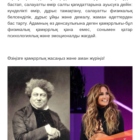
бастап, салауатты өмір салты қағидаттарына ауысуға дейін:
күнделікті өмір, дұрыс тамақтану, салауатты физикалық
белсенділік, дұрыс ұйқы және демалу, жаман әдеттерден
бас тарту. Адамның өз денсаулығына деген қамқорлығы-бұл
физикалық қамқорлық қана емес, сонымен қатар
психологиялық және эмоционалды жағдай.
Өзіңізге қамқорлық жасаңыз және аман жүріңіз!