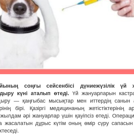
йының соңғы сейсенбісі дүниежүзілік үй 
дыру күні аталып өтеді.
Үй жануарларын кастр
дыру — қаңғыбас мысықтар мен иттердің санын 
ерінің бірі. Қазіргі медицинаның жетістіктерінің 
жылдам әрі жануарлар үшін қауіпсіз өтеді. Операци
 жасалатын дұрыс күтім оның өмір сүру сапасын
ктеседі.