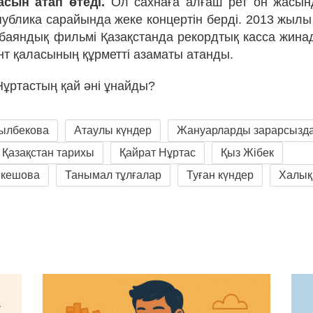
асын атап өтеді.
Ол сахнаға алғаш рет он жасын
ублика сарайында жеке концертін берді. 2013 жылы
рбаяндық фильмі Қазақстанда рекордтық касса жина
 қаласының құрметті азаматы атанды.
Нұртастың қай әні ұнайды?
ылбекова
Атаулы күндер
Жануарларды зарарсызд
Қазақстан тарихы
Қайрат Нұртас
Қыз Жібек
екешова
Танымал тұлғалар
Туған күндер
Халық