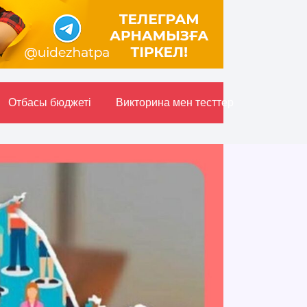
Отбасы бюджетi
Викторина мен тесттер