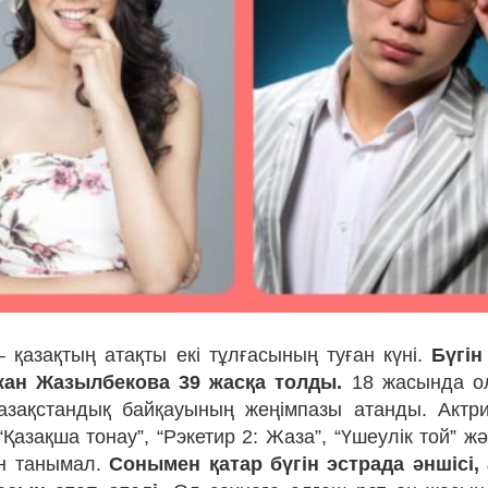
 қазақтың атақты екі тұлғасының туған күні.
Бүгін
ан Жазылбекова 39 жасқа толды.
18 жасында ол
азақстандық байқауының жеңімпазы атанды. Актри
“Қазақша тонау”, “Рэкетир 2: Жаза”, “Үшеулік той” ж
н танымал.
Сонымен қатар бүгін эстрада әншісі,