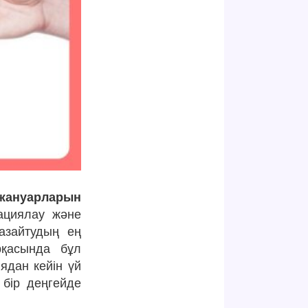
жануарларын
ациялау және
азайтудың ең
арқасында бұл
ядан кейін үй
 бір деңгейде