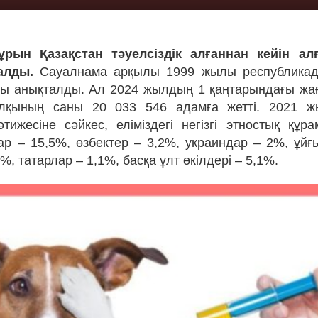
рын Қазақстан тәуелсіздік алғаннан кейін а
алды.
Сауалнама арқылы 1999 жылы республикад
ны анықталды. Ал 2024 жылдың 1 қаңтарындағы жа
алқының саны 20 033 546 адамға жетті. 2021 
тижесіне сәйкес, еліміздегі негізгі этностық құра
ар – 15,5%, өзбектер – 3,2%, украиндар – 2%, ұйғ
2%, татарлар – 1,1%, басқа ұлт өкілдері – 5,1%.