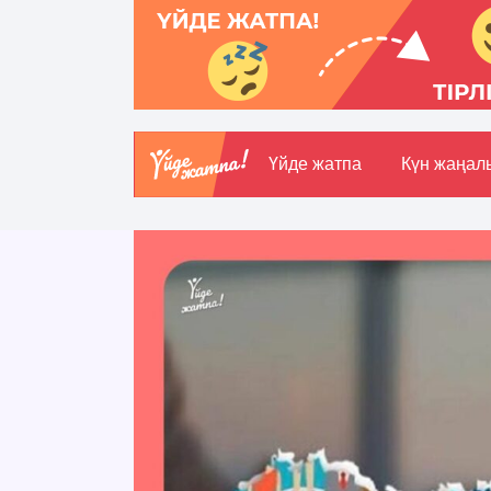
Үйде жатпа
Күн жаңал