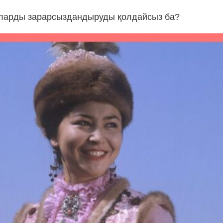
рларды зарарсыздандыруды қолдайсыз ба?