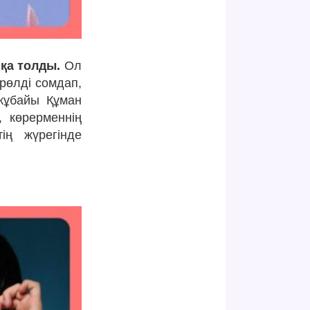
қа толды.
Ол
рөлді сомдап,
 жұбайы Құман
, көрерменнің
ің жүрегінде