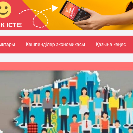
ықтары
Көшпенділер экономикасы
Қазына кеңес