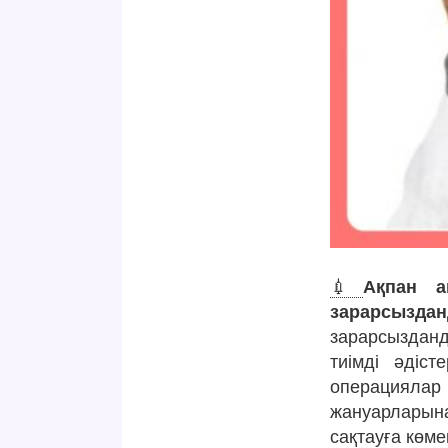
💉
Ақпан а
зарарсыздан
зарарсыздан
тиімді әдіст
операциялар 
жануарларына
сақтауға көме