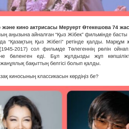
р және кино актрисасы Меруерт Өтекешова 74 жас
ның аңызына айналған “Қыз Жібек” фильмінде басты 
а “Қазақтың Қыз Жібегі” ретінде қалды. Марқұм
(1945-2017) сол фильмде Төлегеннің рөлін ойнап
ігіне бөленген еді. Бұл жұлдызды жұп көпшілікт
 жанұялық бақыттың белгісі болып қалды.
азақ киносының классикасын көрдіңіз бе?