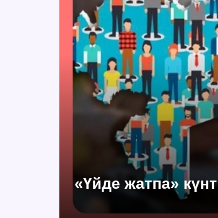
«Үйде жатпа» күнт