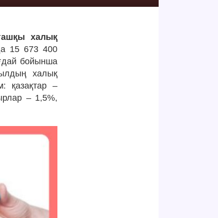
лғашқы халық
а 15 673 400
ғдай бойынша
жылдың халық
м: қазақтар –
ырлар – 1,5%,