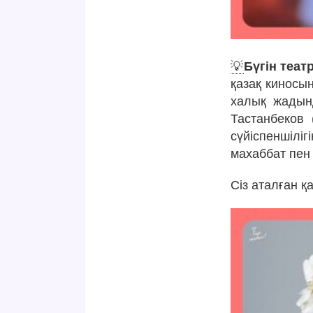
💡
Бүгін теат
қазақ киносы
халық жадынд
Тастанбеков 
сүйіспеншіл
махаббат пен
Сіз аталған қ