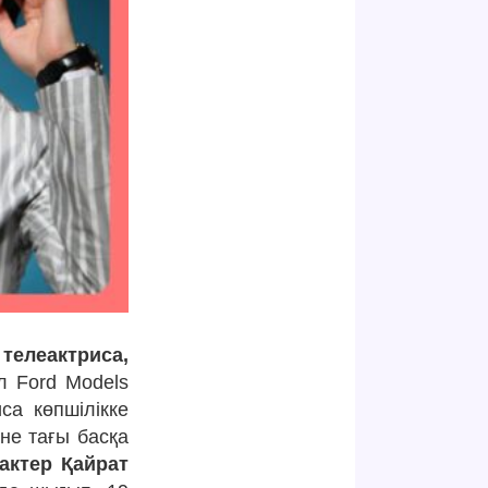
 телеактриса,
 Ford Models
са көпшілікке
әне тағы басқа
 актер Қайрат