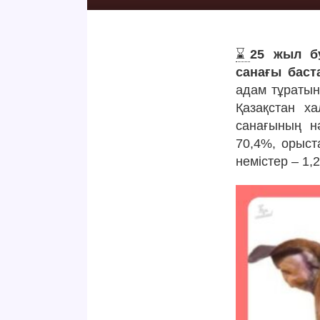
⌛️
25 жыл бұ
санағы баст
адам тұраты
Қазақстан х
санағының нә
70,4%, орыст
немістер – 1,