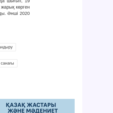
да шығып, 19
 жарық көрген
ды. Әнші 2020
андыру
 санағы