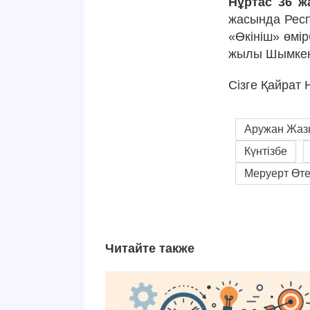
Нұртас 36 ж
жасында Респ
«Өкініш» өмі
жылы Шымкент
Сізге Қайрат 
Аружан Жаз
Күнтізбе
Меруерт Өт
Читайте также