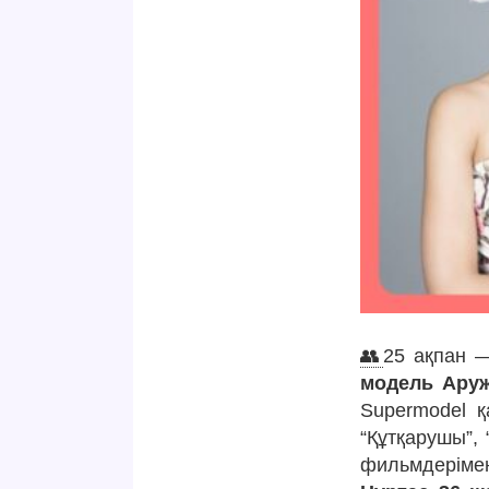
👥
25 ақпан —
модель Аруж
Supermodel қ
“Құтқарушы”, 
фильмдеріме