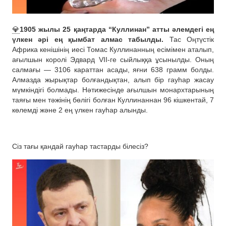
💎
1905 жылы 25 қаңтарда “Куллинан” атты әлемдегі ең
үлкен әрі ең қымбат алмас табылды.
Тас Оңтүстік
Африка кенішінің иесі Томас Куллинанның есімімен аталып,
ағылшын королі Эдвард VII-ге сыйлыққа ұсынылды. Оның
салмағы — 3106 караттан асады, яғни 638 грамм болды.
Алмазда жырықтар болғандықтан, алып бір гауһар жасау
мүмкіндігі болмады. Нәтижесінде ағылшын монархтарының
таяғы мен тәжінің бөлігі болған Куллинаннан 96 кішкентай, 7
көлемді және 2 ең үлкен гауһар алынды.
Сіз тағы қандай гауһар тастарды білесіз?