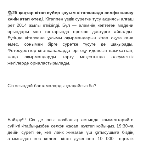
📚
25 қаңтар кітап сүйер қауым кітапханада селфи жасау
күнін атап өтеді
. Кітаппен үздік суретке түсу акциясы алғаш
рет 2014 жылы өткізілді. Бұл — әлемнің көптеген мәдени
орындары мен топтарында ерекше дәстүрге айналды.
Бүгінде кітапхана ұжымы оқырмандарын кітап оқуға ғана
емес, сонымен бірге суретке түсуге де шақырады.
Фотосуреттер кітапханаларда әрі оқу идеясын насихаттап,
жаңа оқырмандарды тарту мақсатында әлеуметтік
желілерде орналастырылады.
Сіз осындай бастамаларды қолдайсыз ба?
Байқау!!! Сіз де осы жазбаның астында комментарийге
сүйікті кітабыңызбен селфи жасап, жүктеп қойыңыз. 19:30-ға
дейін суреті ең көп лайк жинаған үш қатысушыға біздің
атымыздан кез келген кітап дүкенінен 10 000 теңгелік