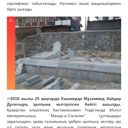
сертификат табысталады. Нәтижесі кешкі жаңалықтармен
бірге шығады.
⚰️
2018 жылы 25 қаңтарда Кашмирде Мұхаммед Хайдар
Дулатидің қалпына келтірілген бейіті ашылды.
Қазақстан елшілігінің бастамасымен Үндістанда Моғол
империясының “Мазар-и-Салатин” сұлтандары
зиратындағы қазақ ғалымының қабірін қалпына келтіру әрі
ол туралы урду және ағылшын тілдерінде ақпараттық