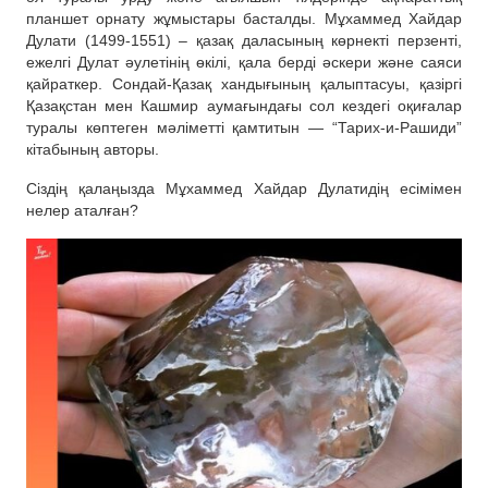
планшет орнату жұмыстары басталды. Мұхаммед Хайдар
Дулати (1499-1551) – қазақ даласының көрнекті перзенті,
ежелгі Дулат әулетінің өкілі, қала берді әскери және саяси
қайраткер. Сондай-Қазақ хандығының қалыптасуы, қазіргі
Қазақстан мен Кашмир аумағындағы сол кездегі оқиғалар
туралы көптеген мәліметті қамтитын — “Тарих-и-Рашиди”
кітабының авторы.
Сіздің қалаңызда Мұхаммед Хайдар Дулатидің есімімен
нелер аталған?