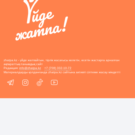
zhatpa.kz - үйде жатпайтын, тірлік жасағысы келетін, өсетін жастарға арналған
ақпараттық-танымдық сайт
Редакция:
info@zhatpa.kz
+7 (708) 332-10-72
Материалдарды қолданғанда zhatpa.kz сайтына активті сілтеме жасау міндетті