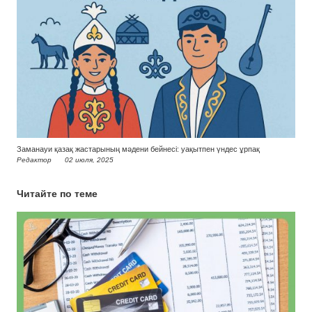
Заманауи қазақ жастарының мәдени бейнесі: уақытпен үндес ұрпақ
Редактор
02 июля, 2025
Читайте по теме