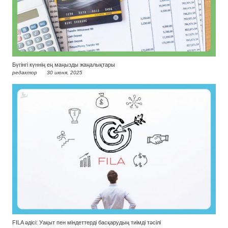
Бүгінгі күннің ең маңызды жаңалықтары
редактор
30 июня, 2025
FILA әдісі: Уақыт пен міндеттерді басқарудың тиімді тәсілі