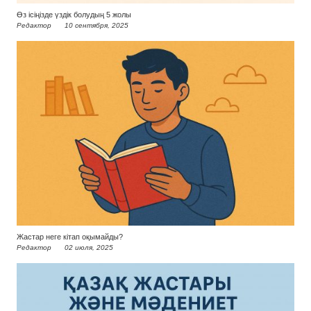
Өз ісіңізде үздік болудың 5 жолы
Редактор
10 сентября, 2025
Жастар неге кітап оқымайды?
Редактор
02 июля, 2025