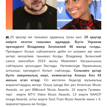
👥
25 қаңтар екі танымал адамның туған күні.
25 қаңтар
өмірге келген танымал адамдар. Бүгін Украина
президенті Владимир Зеленский 46 жасқа толды.
Президент болып сайланғанға дейін ол шоумен әрі кино
актері көпшілікке танымал болды. Владимир Зеленский
саяси мансабын 2019 жылы Мемлекет басшысының
сайлауына қатысудан бастады. Нәтижесінде Украинаның
алтыншы президенті болып сайланды.
Сонымен қатар
бүгін америкалық әнші, композитор Алиша Киз 43
жасын атап өтеді.
Ол көптеген беделді музыкалық
марапаттардың иегері. Оның ішінде бес рет American Music
Awards, он рет Billboard Music Awards, 15 мәрте Грэмми,
төрт
мәрте MTV Video Music Awards, 13 мәрте NAACP
Image Awards, алты мәрте Soul Train Music Awards және т. б.
марапаттарына ие болды.