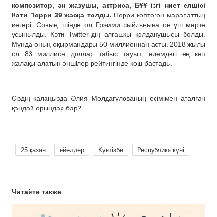
композитор, ән жазушы, актриса, БҰҰ ізгі ниет елшісі
Кэти Перри 39 жасқа толды.
Перри көптеген марапаттың
иегері. Соның ішінде ол Грэмми сыйлығына он үш мәрте
ұсынылды. Кэти Twitter-дің алғашқы қолданушысы болды.
Мұнда оның оқырмандары 50 миллионнан асты. 2018 жылы
ол 83 миллион доллар табыс тауып, әлемдегі ең көп
жалақы алатын әншілер рейтингінде көш бастады.
Сіздің қалаңызда Әлия Молдағұлованың есімімен аталған
қандай орындар бар?
25 қазан
әйелдер
Күнтізбе
Республика күні
Читайте также