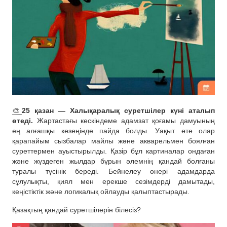
🎨
25 қазан — Халықаралық суретшілер күні аталып
өтеді.
Жартастағы кескіндеме адамзат қоғамы дамуының
ең алғашқы кезеңінде пайда болды. Уақыт өте олар
қарапайым сызбалар майлы және акварельмен боялған
суреттермен ауыстырылды. Қазір бұл картиналар ондаған
және жүздеген жылдар бұрын әлемнің қандай болғаны
туралы түсінік береді. Бейнелеу өнері адамдарда
сұлулықты, қиял мен ерекше сезімдерді дамытады,
кеңістіктік және логикалық ойлауды қалыптастырады.
Қазақтың қандай суретшілерін білесіз?