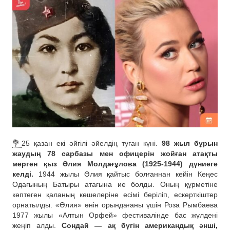
💐
25 қазан екі әйгілі әйелдің туған күні.
98 жыл бұрын
жаудың 78 сарбазы мен офицерін жойған атақты
мерген қыз Әлия Молдағұлова (1925-1944) дүниеге
келді.
1944 жылы Әлия қайтыс болғаннан кейін Кеңес
Одағының Батыры атағына ие болды. Оның құрметіне
көптеген қаланың көшелеріне есімі беріліп, ескерткіштер
орнатылды. «Әлия» әнін орындағаны үшін Роза Рымбаева
1977 жылы «Алтын Орфей» фестивалінде бас жүлдені
жеңіп алды.
Сондай — ақ бүгін американдық әнші,