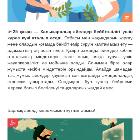
🌱
25 қазан — Халықаралық әйелдер бейбітшілігі үшін
күрес күні аталып өтеді.
Отбасы мен жақындарын қорғау
және олардың қоғамда бейбіт өмір сүруін қамтамасыз ету —
адамзаттың ең асыл тілегі. Қазіргі заманда әйелдер көбіне
отағасының міндеттерін және оның аяққа тұруы үшін
жауапкершілікті өз мойнына алады. Сонымен бірге олар
жұмыста кәсіби міндеттерін орындайды. Алайда шамадан
тыс жұмыс әйелдер қауымын көп жағдайда эмоционалдық
стресске ұшыратады. Сондықтан бұл күннің бейресми
мереке болып белгіленуі таңқаларлық жағдай емес.
Барлық әйелді мерекесімен құттықтаймыз!