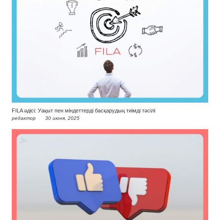
FILA әдісі: Уақыт пен міндеттерді басқарудың тиімді тәсілі
редактор
30 июня, 2025