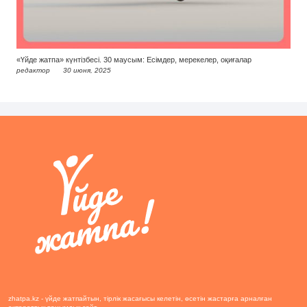
«Үйде жатпа» күнтізбесі. 30 маусым: Есімдер, мерекелер, оқиғалар
редактор
30 июня, 2025
zhatpa.kz - үйде жатпайтын, тірлік жасағысы келетін, өсетін жастарға арналған