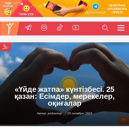
«Үйде жатпа» күнтізбесі. 25
қазан: Есімдер, мерекелер,
оқиғалар
Автор: редактор
25 октября, 2023